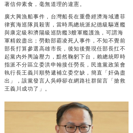
著信仰素食，毫無道理的違憲。
廣大興漁船事件，台灣船長在重疊經濟海域遭菲
律賓海巡隊員殺害，當時馬總統派紀德級驅逐艦
與康定級和濟陽級巡防艦3艘軍艦護漁，可謂海
軍精銳盡出；勞動部霸凌死人事件，不知不覺前
部長打算參選高雄市長，後知後覺現任部長扛不
起黨內外輿論壓力，黯然鞠躬下台，賴總統即時
指派不分區立委洪申翰接任勞長，民進黨政策會
執行長王義川順勢遞補立委空缺，簡直「奸偽盡
出」，該黨發言人吳崢卻在網路社群留言「搶救
王義川成功了」。