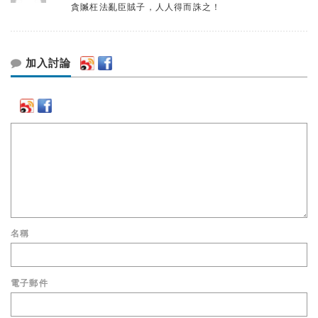
貪贓枉法亂臣賊子，人人得而誅之！
加入討論
名稱
電子郵件