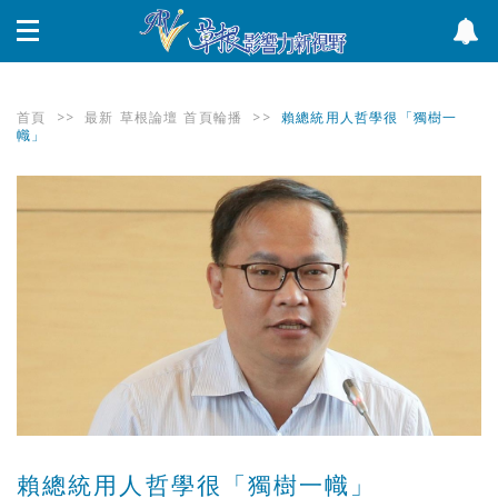
首頁
>>
最新
草根論壇
首頁輪播
>>
賴總統用人哲學很「獨樹一
幟」
賴總統用人哲學很「獨樹一幟」