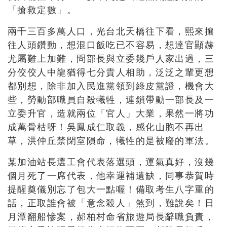
「搶救定數」。
兩千三百多萬人口，光台北天橋往下看，熙來攘
往人頭鑽動，想混口飯吃已不容易，想達官顯赫
尤屬難上加難，問部長與立委幾戶人家出過，三
分佼佼人中龍猶得七分貴人相助，泛泛之輩更想
都別想，除非加入民進黨領到綠皮黨證，機會大
些，勞動部職員自殺犧牲，連鎖帶動一部長及一
立委升官，造就兩位「官人」大業，果然一將功
成萬骨枯呀！吳鳳成仁取義，感化山胞不再出
草，洪仲丘禁閉室隕命，犧牲的是被廢的軍法。
某加油站長選工會代表落選頭，運氣真好，沒幾
個月死了一席代表，他幸運補遺缺，同事恭賀時
提醒奠儀別忘了包大一點喔！備取考生八字重的
話，正取誰會被「意念殺人」煞到，難說矣！日
月潭翻船慘案，郝柏村命省旅遊局長辭職負責，