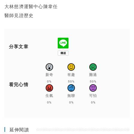
大林慈濟運醫中心陳韋任
醫師見證歷史
分享文章
新奇
有趣
難過
0%
50%
50%
看完心情
生氣
無聊
可怕
0%
0%
0%
延伸閱讀