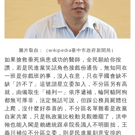
圖片取自：（
wikipedia臺中市政府新聞局
）
如果搶救垂死病患成功的醫師，全民願給你按
讚，若是民進黨笑話角色接戲份通告，無知同在
一班是你戲班的事，沒人在意，只在乎國會缺不
缺「許不了」這號諧星立委加入，不分區另有高
就，由備取生「補列一」依序遞補，輪阿貓阿狗
都無可厚非，法定無話可說，但踩公務員屍體往
上爬，沒什麼好恭喜的，不分區名單難看是政黨
自家共業，只是執政黨比較動見觀瞻罷了，洪申
翰也能入閣是賴總統跟卓院長識人不明眼拙，王
義川補位不分區立委，則是民進黨刻意安排的