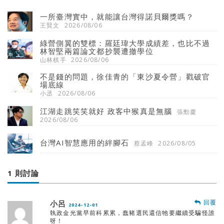
一所臺灣實中，就能讓台灣得諾貝爾獎嗎？
王賢文
2026/08/06
綠營側翼的雙標：羅廷瑋大學成績差，也比不過
林智堅兩篇論文都抄襲遭撤學位
山林棋手
2026/08/06
不是錢的問題，徐佳青的「東沙夏令營」戳破官
場底線
小丞
2026/08/06
江湖走跳笑笑就好 政客中猴真是無腦
張勳慶
2026/08/06
台灣AI智慧應用的絆腳石
蔡孟峰
2026/08/05
1 則討論
回覆
小呂
2024-12-01
執政金光黨早前科累累，蠢豬選民還信牠要繼續受騙怪誰
呀！