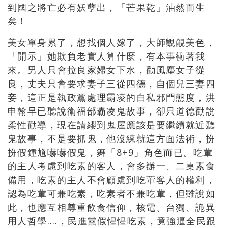
到國之將亡必有妖孽出，「芒果乾」油然而生
矣！
美女單身累了，想找個人嫁了，大師覬覦美色，
「開示」她欺負老實人算什麼，有本事衝著我
來。男人只會拉良家婦女下水，勸風塵女子從
良，丈夫只會要求妻子三從四德，自個兒三妻四
妾，這正是執政黨處理霸凌的自私邪門態度，洪
申翰早已聽說衛福部霸凌鬼故事，卻只道德勸說
柔性勸導，現在請纓到鬼屋應該是要繼續就近聽
鬼故事，不是要抓鬼，他沒練就這方面法術，扮
扮假鍾馗嚇嚇假鬼，舞「8+9」角色而已。吃葷
的主人考慮到吃素的客人，會多辦一、二桌素食
備用，吃素的主人不會顧慮到吃葷客人的權利，
認為吃葷可兼吃素，吃素者不兼吃葷，但雖說如
此，也應互相尊重飲食信仰，核電、台獨、詭異
用人哲學….，民進黨假惺惺吃素，竟強逼全民跟