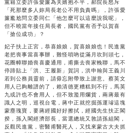
黨籍立委許張愛簾為夫婿抱不平，郝院長怒斥
「死那麼多人妳局長老公不用負責嗎」，許張愛
簾尷尬問立委同仁「他怎麼可以這麼說我呢」，
但不曉當年接任局長者，國民黨有否予以賀喜
「搶位成功」？
妃子扶上正宮，恭喜娘娘，賀喜娘娘也！民進黨
老把喪事當喜事辦，難怪嗩吶從滿月吹到頭七，
花圈幛聯婚喪喜慶通用，甫撕去喪家輓聯，馬不
停蹄貼上「洪、王履新」賀詞，洪申翰與王義川
若到公務員靈前，請毋忘附帶致上謝意。蔡英文
用人已夠離譜的了，賴清德更糟糕到不行，馬英
九或許也不會用人，但不致濫用爛貨，兩蔣最有
識人之明，巡視台電，蔣中正就挖掘孫運璿這塊
蒙塵瑰寶，要蔣經國好好擦拭，經國先生扶正閣
揆，孫入閣經濟部長，當選總統又敦請孫組閣，
反觀民進黨，密醫甫醫死人，又找來蒙古大夫抓