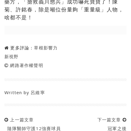
藥方，「搶救義川憨兵」成功嚇死寶寶了！陳
菊、許銘春，除是噸位份量夠「重量級」人物，
啥都不是！
更多評論：
草根影響力
新視野
網路著作權聲明
Written by
呂維寧
上一篇文章
下一篇文章
隨隊醫師守護12強賽球員
冠軍之後