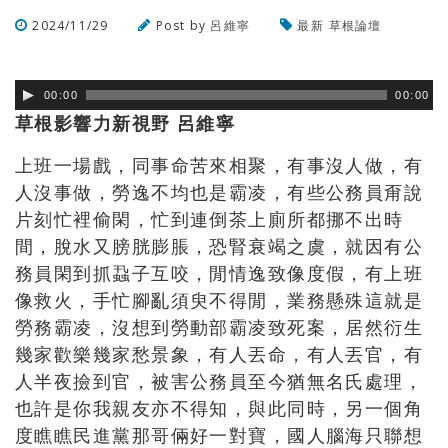
2024/11/29
Post by
呂維寧
最新
草根論壇
瀏覽數
342
次
00:00
00:00
草根影響力新視野 呂維寧
上班一場戲，同事命苦來相聚，有事沒人做，有
人沒事做，勞逸不均也是霸凌，有些公務員甭說
片刻忙裡偷閑，忙到連倒茶上廁所都挪不出時
間，脫水又膀胱膨脹，恐腎衰竭之虞，就因有公
務員閑到抓蝨子互咬，閒情逸致像度假，有上班
像救火，手忙腳亂須臾不得閒，業務懸殊這就是
勞務霸凌，沒想到勞動部霸凌致死案，居然衍生
幾家歡樂幾家愁景象，有人丟命，有人丟官，有
人半夜撿到官，被害公務員至今猶無名氏處理，
也許是你我親友亦不得知，與此同時，另一個角
度瞧瞧民進黨那哥倆好一對寶，國人腦海只聯想