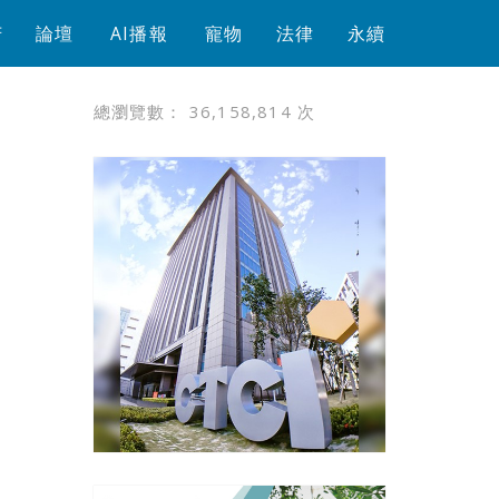
芳
論壇
AI播報
寵物
法律
永續
總瀏覽數：
36,158,814
次