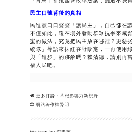
「青鳥」抗議國會改革法案，難道不覺
民主口號背後的真相
民進黨口口聲聲「護民主」，自己卻在
不僅如此，還在場外發動群眾抗爭來威
蠻的做法，究竟把民主放在哪裡？更惡
縱隊」等語來抹紅在野政黨，一再使用
與「進步」的跡象嗎？賴清德，請別再
福人民吧。
更多評論：
草根影響力新視野
網路著作權聲明
Written by
李漿蔣