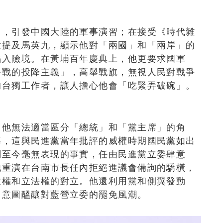
」，引發中國大陸的軍事演習；在接受《時代雜
意提及馬英九，顯示他對「兩國」和「兩岸」的
陷入險境。在黃埔百年慶典上，他更要求國軍
終戰的投降主義」，高舉戰旗，無視人民對戰爭
的台獨工作者，讓人擔心他會「吃緊弄破碗」。
，他無法適當區分「總統」和「黨主席」的角
導，這與民進黨當年批評的威權時期國民黨如出
閣至今毫無表現的事實，任由民進黨立委肆意
他重演在台南市長任內拒絕進議會備詢的驕橫，
政權和立法權的對立。他還利用黨和側翼發動
，意圖醞釀對藍營立委的罷免風潮。