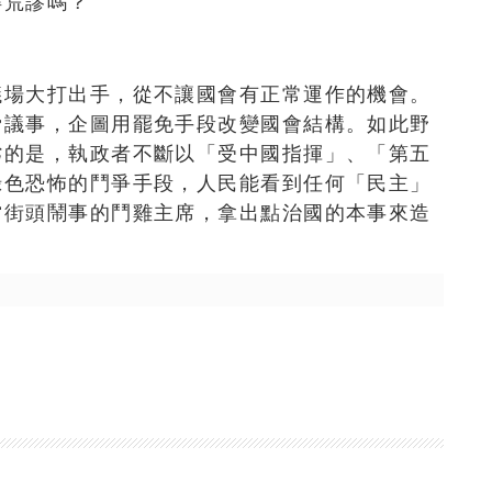
得荒謬嗎？
議場大打出手，從不讓國會有正常運作的機會。
脅議事，企圖用罷免手段改變國會結構。如此野
劣的是，執政者不斷以「受中國指揮」、「第五
綠色恐怖的鬥爭手段，人民能看到任何「民主」
當街頭鬧事的鬥雞主席，拿出點治國的本事來造