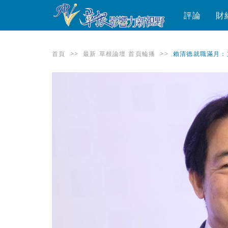
評論
財
首頁
>>
最新
草根論壇
首頁輪播
>>
賴清德就職滿月：