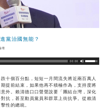
民進黨治國無能？
論壇
瀏覽數
379
次
00:00
暴跌十個百分點，短短一月間流失將近兩百萬人
月期提前結束，如果他再不積極作為，支持度將
到意外。賴清德口口聲聲說要「團結台灣，深化
外對抗，甚至動員黨員和群眾上街抗爭。從賴清
攻擊性的總統。