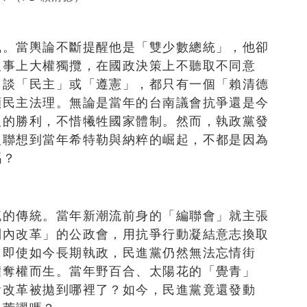
執。當輿論不斷提醒他是「雙少數總統」，他卻
人事上大權獨攬，在國政決策上不聽取不同意
，談「民主」或「遵憲」，都只有一個「賴清德
顧民主法理。無論是當年的台南議會抗爭還是今
人的勝利，不惜犧牲國家體制。然而，執政黨發
人聯想到當年希特勒與納粹的崛起，不都是因為
碼？
流的傳統。當年新潮流前身的「編聯會」就主張
制內改革」的公政會，用抗爭行動凝結意志換取
。即使如今長期執政，民進黨仍然無法忘情街
權奪權而生。當年野百合、太陽花的「覺青」
會改革被拋到哪裡了？如今，民進黨竟還發動