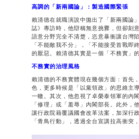
高調的「新兩國論」：製造國際緊張
賴清德在就職演說中拋出了「新兩國論
誌》專訪時，他辯稱無意挑釁，但卻刻
語意分野完全不清楚，恣意暴衝讓台灣
「不能敵我不分」，「不能接受首戰即
的厭惡。賴清德其實是一個「不務實」
不務實的治理風格
賴清德的不務實體現在幾個方面：首先
色，更多時候是「以黨領政」的思維主
一轍。其次，他忽視了卓榮泰領軍的內
「修理」或「羞辱」內閣部長。此外，
讓行政院藉覆議國會改革法案，加深行
「青鳥行動」，透過全台宣講拉高衝突