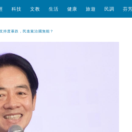
經
科技
文教
生活
健康
旅遊
民調
芬
支持度暴跌，民進黨治國無能？