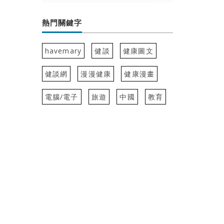
熱門關鍵字
havemary
健談
健康圖文
健談網
漫漫健康
健康漫畫
電腦/電子
旅遊
中國
教育