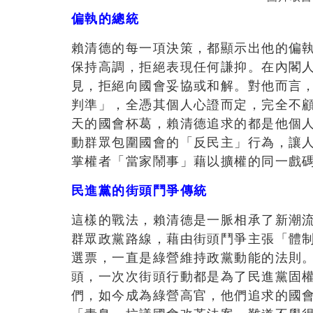
偏執的總統
賴清德的每一項決策，都顯示出他的偏
保持高調，拒絕表現任何謙抑。在內閣
見，拒絕向國會妥協或和解。對他而言
判準」，全憑其個人心證而定，完全不
天的國會杯葛，賴清德追求的都是他個
動群眾包圍國會的「反民主」行為，讓
掌權者「當家鬧事」藉以擴權的同一戲
民進黨的街頭鬥爭傳統
這樣的戰法，賴清德是一脈相承了新潮
群眾政黨路線，藉由街頭鬥爭主張「體
選票，一直是綠營維持政黨動能的法則
頭，一次次街頭行動都是為了民進黨固
們，如今成為綠營高官，他們追求的國