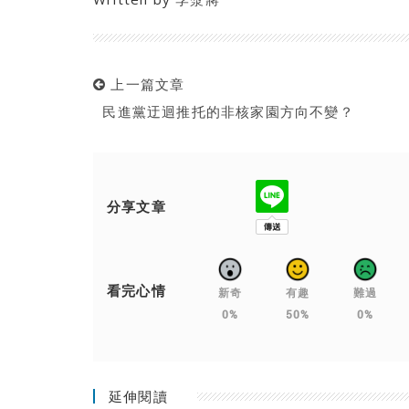
上一篇文章
民進黨迂迴推托的非核家園方向不變？
分享文章
看完心情
新奇
有趣
難過
0%
50%
0%
延伸閱讀