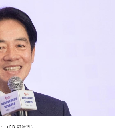
：（FB
賴清德
）