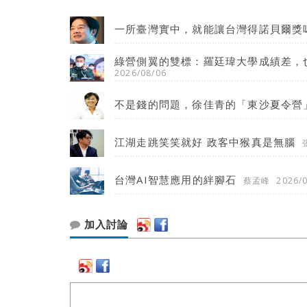
一所臺灣實中，就能讓台灣得諾貝爾獎
綠營側翼的雙標：羅廷瑋大學成績差，
2026/08/06
不是錢的問題，徐佳青的「東沙夏令營
江湖走跳笑笑就好 政客中猴真是無腦
台灣AI智慧應用的絆腳石
蔡孟峰
2026/
加入討論