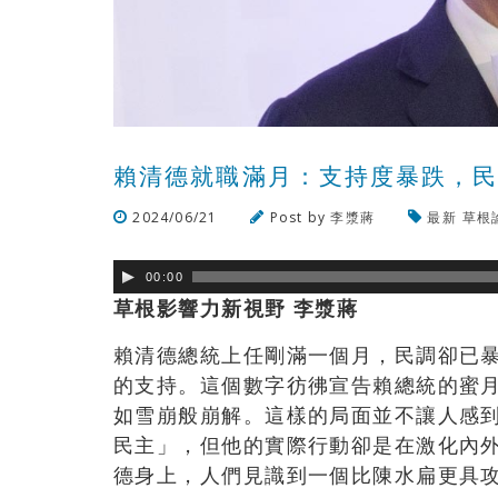
賴清德就職滿月：支持度暴跌，
2024/06/21
Post by
李漿蔣
最新
草根
00:00
草根影響力新視野 李漿蔣
賴清德總統上任剛滿一個月，民調卻已
的支持。這個數字彷彿宣告賴總統的蜜
如雪崩般崩解。這樣的局面並不讓人感
民主」，但他的實際行動卻是在激化內
德身上，人們見識到一個比陳水扁更具