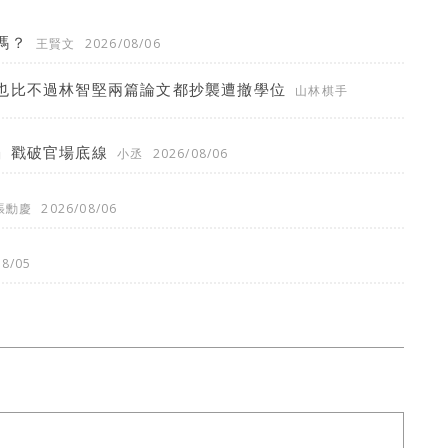
嗎？
王賢文
2026/08/06
也比不過林智堅兩篇論文都抄襲遭撤學位
山林棋手
」戳破官場底線
小丞
2026/08/06
張勳慶
2026/08/06
08/05