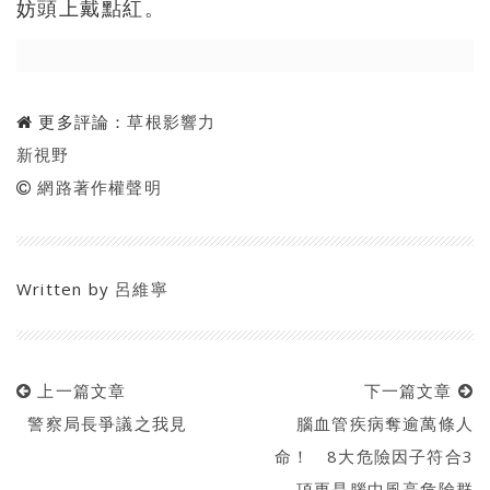
妨頭上戴點紅。
更多評論：
草根影響力
新視野
網路著作權聲明
Written by
呂維寧
上一篇文章
下一篇文章
警察局長爭議之我見
腦血管疾病奪逾萬條人
命！ 8大危險因子符合3
項更是腦中風高危險群