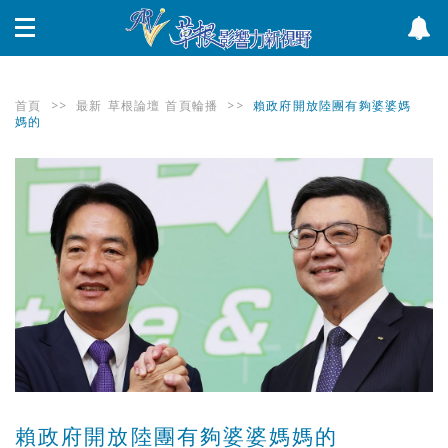
首頁
>>
最新
草根論壇
首頁輪播
>>
賴政府開放陸團有夠婆婆媽
媽的
賴政府開放陸團有夠婆婆媽媽的