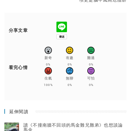
分享文章
新奇
有趣
難過
0%
0%
0%
看完心情
生氣
無聊
可怕
100%
0%
0%
延伸閱讀
讀《不撞南牆不回頭的馬金難兄難弟》也想談論
馬金