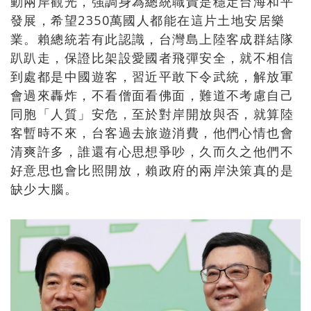
動兩岸觀光，強調身為總統職責是穩定台海和平
發展，希望2350萬國人都能在這片土地安居樂
業。賴總統若有此認識，台灣島上陸客成群結隊
趴趴走，保證比架設愛國者飛彈安全，就不相信
到處都是中國遊客，習近平敢下令武統，解放軍
會過來轟炸，不看僧面看佛面，難道不考慮自己
同胞「人質」安危，至於對岸開放與否，就算陸
客暫時不來，台客過去旅遊消費，他們心情也會
清爽許多，誰還有心思想爭吵，久而久之他們不
好意思也會比照開放，賴政府的兩岸決策真的是
缺少大腦。