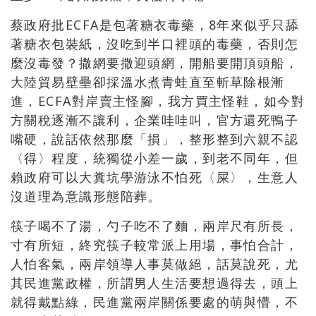
蔡政府批ECFA是包著糖衣毒藥，8年來似乎只舔
著糖衣包裝紙，沒吃到半口裡頭的毒藥，否則怎
麼沒毒發？撒網要撒迎頭網，開船要開頂頭船，
大陸貿易壁壘卻採溫水煮青蛙直至斬草除根漸
進，ECFA對岸賣主怪腳，我方買主怪鞋，如今對
方關稅逐漸不讓利，企業哇哇叫，官方還死鴨子
嘴硬，說話依然那麼「損」，整形整到六親不認
〈得〉程度，統獨從小差一歲，到老不同年，但
賴政府可以大糞坑學游泳不怕死〈屎〉，生意人
沒道理為意識形態陪葬。
筷子喝不了湯，勺子吃不了麵，兩岸尺有所長，
寸有所短，終究筷子較常派上用場，事怕合計，
人怕客氣，兩岸領導人事莫做絕，話莫說死，尤
其民進黨政權，所謂男人生活要想過得去，頭上
就得戴點綠，民進黨兩岸關係要處的萌與懵，不