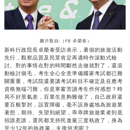
圖片取自:（FB
卓榮泰
）
新科行政院長卓榮泰受訪表示，暑假的旅遊活動
先行，觀察品質及民眾肯定再適時作滾動式檢
討。對的事情在對的時間斷然去做就對了，還滾
動檢討個毛，考生全心全意準備國家考試都已難
關重重，考試院還要讓考試科目不確定及在應考
資格無端刁難，你是寒窗苦讀考生作何感想？時
局不好景氣差，百業生意夠難做了，自己政府還
要百般掣肘，設置障礙，毫不設身處地為旅遊業
著想，期待、失望到絕望，乖乖牌旅遊業者到底
招誰惹誰，選民都支持民進黨三度執政了，身為
至少12年的執政黨，夫復何求呢？