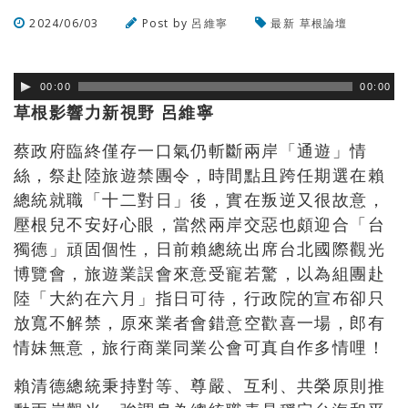
2024/06/03
Post by
呂維寧
最新
草根論壇
瀏覽數
404
次
00:00
00:00
草根影響力新視野 呂維寧
蔡政府臨終僅存一口氣仍斬斷兩岸「通遊」情
絲，祭赴陸旅遊禁團令，時間點且跨任期選在賴
總統就職「十二對日」後，實在叛逆又很故意，
壓根兒不安好心眼，當然兩岸交惡也頗迎合「台
獨德」頑固個性，日前賴總統出席台北國際觀光
博覽會，旅遊業誤會來意受寵若驚，以為組團赴
陸「大約在六月」指日可待，行政院的宣布卻只
放寬不解禁，原來業者會錯意空歡喜一場，郎有
情妹無意，旅行商業同業公會可真自作多情哩！
賴清德總統秉持對等、尊嚴、互利、共榮原則推