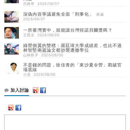
呂維寧
2026/08/07
深偽內容爭議避免全面「刑事化」
蔡威
2026/08/07
一所臺灣實中，就能讓台灣得諾貝爾獎嗎？
王賢文
2026/08/06
綠營側翼的雙標：羅廷瑋大學成績差，也比不過
林智堅兩篇論文都抄襲遭撤學位
山林棋手
2026/08/06
不是錢的問題，徐佳青的「東沙夏令營」戳破官
場底線
小丞
2026/08/06
加入討論