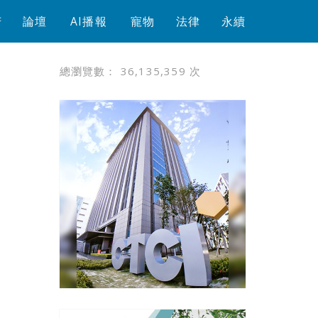
芳
論壇
AI播報
寵物
法律
永續
總瀏覽數：
36,135,359
次