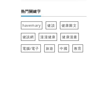
熱門關鍵字
havemary
健談
健康圖文
健談網
漫漫健康
健康漫畫
電腦/電子
旅遊
中國
教育