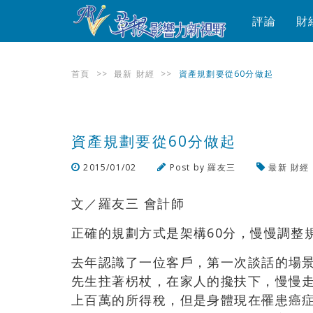
評論
財
首頁
>>
最新
財經
>>
資產規劃要從60分做起
資產規劃要從60分做起
2015/01/02
Post by
羅友三
最新
財經
文／羅友三 會計師
正確的規劃方式是架構60分，慢慢調整
去年認識了一位客戶，第一次談話的場
先生拄著柺杖，在家人的攙扶下，慢慢
上百萬的所得稅，但是身體現在罹患癌