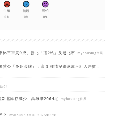
生氣
無聊
可怕
0%
0%
0%
車比三重貴9成、新北「這2站」反超北市
myhousing住展
貸令「免死金牌」：這 3 種情況繼承屋不計入戶數，
8/04
僅新北庫存減少、高雄增2064宅
myhousing住展
代？
myhousing住展
2026/08/01