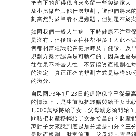
把省下的所得稅將來多留一些錢給家人
及小孩做些其他什麼規劃，讓他們將來
劃當然對於筆者不是難題，但難題在於
如同我們一般人生病，平時健康不注重
是沒有，但後遺症往往都很多！因此不
者都相當建議能在健康時及早健診、及
規劃方案才認為是可執行的，因為生命
往往最不符合人性。不要讓資產規劃在
的決定。真正正確的規劃方式是架構60
的滿分。
自民國98年1月23日起遺贈稅率已從最
的情況下，是生前就把錢贈與給子女比
1,000萬移轉給子女，父母親必須開
間點把財產移轉給子女是恰當的？財產都
萬對子女來說到底是加分還是扣分？三
是財產規劃、財富管理，父母親其實是