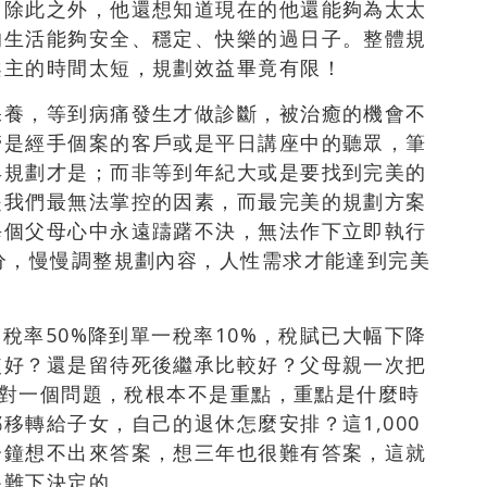
，除此之外，他還想知道現在的他還能夠為太太
的生活能夠安全、穩定、快樂的過日子。整體規
案主的時間太短，規劃效益畢竟有限！
保養，等到病痛發生才做診斷，被治癒的機會不
管是經手個案的客戶或是平日講座中的聽眾，筆
早規劃才是；而非等到年紀大或是要找到完美的
是我們最無法掌控的因素，而最完美的規劃方案
每個父母心中永遠躊躇不決，無法作下立即執行
分，慢慢調整規劃內容，人性需求才能達到完美
高稅率50%降到單一稅率10%，稅賦已大幅下降
較好？還是留待死後繼承比較好？父母親一次把
始面對一個問題，稅根本不是重點，重點是什麼時
移轉給子女，自己的退休怎麼安排？這1,000
分鐘想不出來答案，想三年也很難有答案，這就
很難下決定的。