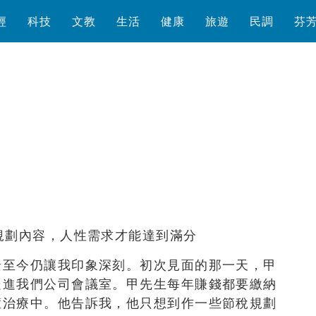
經
科技
文教
生活
健康
旅遊
民調
芬
瀏覽數
1,800
次
規劃內容，人性需求才能達到滿分
景至今仍讓我印象深刻。初次見面的那一天，甲
走進我們公司會議室。甲先生每年賺錢都要繳納
症治療中。他告訴我，他只想到作一些節稅規劃