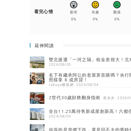
看完心情
新奇
有趣
難過
0%
0%
0%
延伸閱讀
雙北捷運「一河之隔」租金差很大！北
2026/08/05
名下有繼承阿公的老屋算首購嗎？央行限
照樣拿 8 成房貸！
rakuya樂屋網
2026/08/04
Z世代30歲財務翻身指南
夜未央
2026/0
全台11.25萬待售新成屋創新高！六都
2026/08/03
你等的是房價下跌，還是回不去的舊時