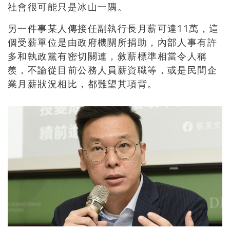
社會很可能只是冰山一隅。
另一件事某人傳接任副執行長月薪可達
11
萬，這
個受薪單位是由政府機關所捐助，內部人事有許
多和執政黨有密切關連，敘薪標準相當令人稱
羨，不論從目前公務人員薪資職等，或是民間企
業月薪狀況相比，都難望其項背。