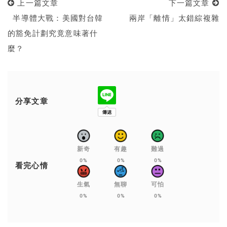
上一篇文章
下一篇文章
半導體大戰：美國對台韓
兩岸「離情」太錯綜複雜
的豁免計劃究竟意味著什
麼？
分享文章
新奇
有趣
難過
0%
0%
0%
看完心情
生氣
無聊
可怕
0%
0%
0%