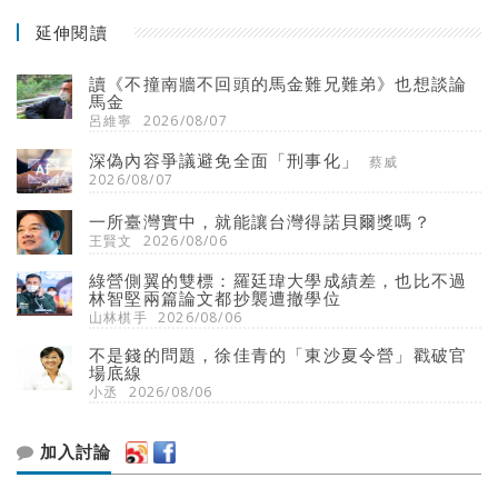
延伸閱讀
讀《不撞南牆不回頭的馬金難兄難弟》也想談論
馬金
呂維寧
2026/08/07
深偽內容爭議避免全面「刑事化」
蔡威
2026/08/07
一所臺灣實中，就能讓台灣得諾貝爾獎嗎？
王賢文
2026/08/06
綠營側翼的雙標：羅廷瑋大學成績差，也比不過
林智堅兩篇論文都抄襲遭撤學位
山林棋手
2026/08/06
不是錢的問題，徐佳青的「東沙夏令營」戳破官
場底線
小丞
2026/08/06
加入討論