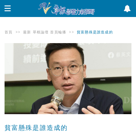
首頁
>>
最新
草根論壇
首頁輪播
>>
貧富懸殊是誰造成的
貧富懸殊是誰造成的