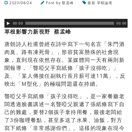
2023/08/24
Post by
蔡孟峰
最新
草根論壇
瀏覽數
384
次
00:00
00:00
草根影響力新視野 蔡孟峰
唐朝詩人杜甫曾經在詩中寫下一句名言「朱門酒
肉臭、路有凍死骨」
，形容貧富懸殊的社會現
象，直到現在依然存在。某媒體同一天有兩
則新
聞報導，「聾啞父手寫紙條「孩子沒得吃」」
及、「某人傳接任
副執行長月薪可達
11
萬」，反
映出「
M
型化」
的極端問題還在持續。
聾啞父手寫紙條「孩子沒得吃」，是一家餐廳老
闆透過臉書講述一名聾啞父親遞了張紙條寫下自
己的難處，要替
2
個孩子拿待用餐，最後老闆給
了
3
份咖哩餐點，甚至多送了水果、油飯，對方
寫下紙條「非常感謝你們」。這樣的現象在現今