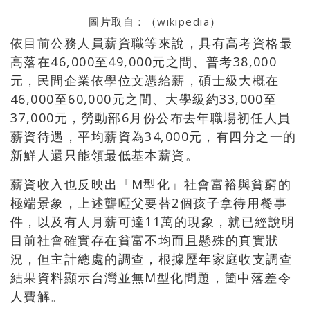
圖片取自：（
wikipedia
）
依目前公務人員薪資職等來說，具有高考資格最
高落在
46,000
至
49,000
元之間、普考
38,000
元，民間企業依學位文憑給薪，碩士級大概在
46,000
至
60,000
元之間、大學級約
33,000
至
37,000
元，勞動部
6
月份公布去年職場初任人員
薪資待遇，平均薪資為
34,000
元，有四分之一的
新鮮人還只能領最低基本薪資。
薪資收入也反映出「
M
型化」社會富裕與貧窮的
極端景象，上述聾啞父要替
2
個孩子拿待用餐事
件，以及有人月薪可達
11
萬的現象，就已經說明
目前社會確實存在貧富不均而且懸殊的真實狀
況，但主計總處的調查，根據歷年家庭收支調查
結果資料顯示台灣並無
M
型化問題，箇中落差令
人費解。