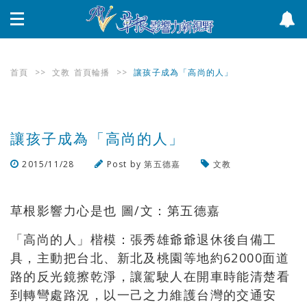
首頁
>>
文教
首頁輪播
>>
讓孩子成為「高尚的人」
讓孩子成為「高尚的人」
2015/11/28
Post by
第五德嘉
文教
瀏覽數
2,445
次
草根影響力心是也 圖/文：第五德嘉
「高尚的人」楷模：張秀雄爺爺退休後自備工
具，主動把台北、新北及桃園等地約62000面道
路的反光鏡擦乾淨，讓駕駛人在開車時能清楚看
到轉彎處路況，以一己之力維護台灣的交通安