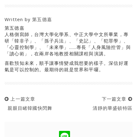
Written by
第五德嘉
第五德嘉
人格側寫師，台灣大學化學系、中正大學中文所畢業，專
研「韓非子」、「孫子兵法」、「史記」、「犯罪學」、
「心靈控制學」、「未來學」……專長「人身風險控管」與
「讀心術」，在兩岸各地教授相關課程與演講。
喜歡預知未來，順手讓事情變成我想要的樣子。深信好運
氣是可以控制的。最期待的就是世界和平囉。
上一篇文章
下一篇文章
親眼目睹韓國快閃舞
清靜的華盛頓特區