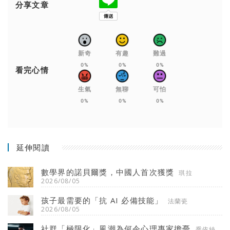
分享文章
新奇
有趣
難過
0%
0%
0%
看完心情
生氣
無聊
可怕
0%
0%
0%
延伸閱讀
數學界的諾貝爾獎，中國人首次獲獎
琪拉
2026/08/05
孩子最需要的「抗 AI 必備技能」
法蘭瓷
2026/08/05
社群「極限化」風潮為何令心理專家擔憂
喬依絲