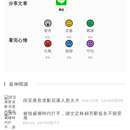
分享文章
新奇
有趣
難過
0%
0%
0%
看完心情
生氣
無聊
可怕
0%
0%
0%
延伸閱讀
段宜康愈道歉花蓮人愈火大
Fan.JIUN
2016/08/30
被指威權時代打手，謝文定林錦芳辭提名不願受
辱
Kuroe
2016/08/17