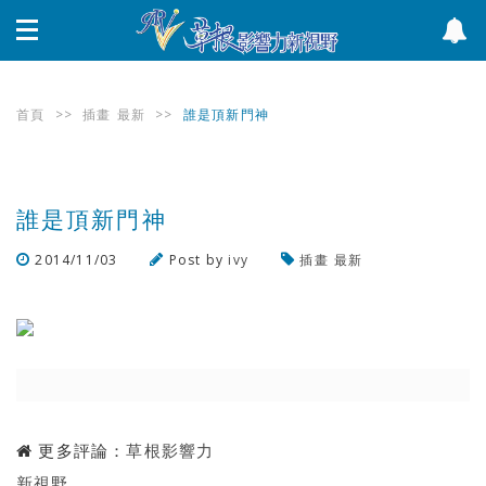
首頁
>>
插畫
最新
>>
誰是頂新門神
誰是頂新門神
2014/11/03
Post by
ivy
插畫
最新
瀏覽數
1,057
次
更多評論：
草根影響力
新視野