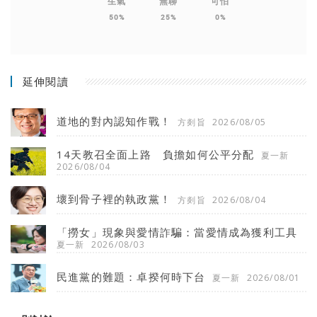
生氣
無聊
可怕
50%
25%
0%
延伸閱讀
道地的對內認知作戰！
方剡旨
2026/08/05
14天教召全面上路 負擔如何公平分配
夏一新
2026/08/04
壞到骨子裡的執政黨！
方剡旨
2026/08/04
「撈女」現象與愛情詐騙：當愛情成為獲利工具
夏一新
2026/08/03
民進黨的難題：卓揆何時下台
夏一新
2026/08/01