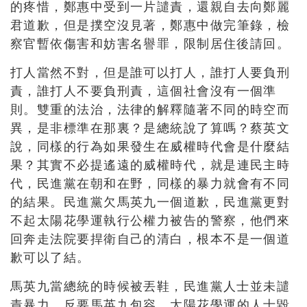
的疼惜
，
鄭惠中受到一片譴責
，
還親自去向鄭麗
君道歉
，
但是撲空沒見著
，
鄭惠中做完筆錄
，
檢
察官暫依傷害和妨害名譽罪
，
限制居住後請回
。
打人當然不對
，
但是誰可以打人
，
誰打人要負刑
責
，
誰打人不要負刑責
，
這個社會沒有一個準
則
。
雙重的法治
，
法律的解釋隨著不同的時空而
異
，
是非標準在那裏
？
是總統說了算嗎
？
蔡英文
說
，
同樣的行為如果發生在威權時代會是什麼結
果
？
其實不必提遙遠的威權時代
，
就是連民主時
代
，
民進黨在朝和在野
，
同樣的暴力就會有不同
的結果
。
民進黨欠馬英九一個道歉
，
民進黨更對
不起太陽花學運執行公權力被告的警察
，
他們來
回奔走法院要捍衛自己的清白
，
根本不是一個道
歉可以了結
。
馬英九當總統的時候被丟鞋
，
民進黨人士並未譴
責暴力
，
反要馬英九包容
。
太陽花學運的人士毀