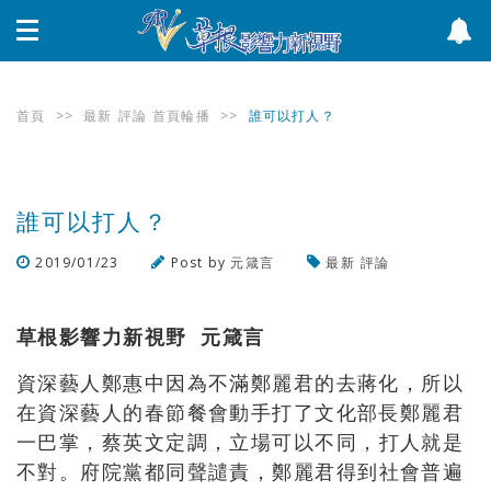
首頁
>>
最新
評論
首頁輪播
>>
誰可以打人？
誰可以打人？
2019/01/23
Post by
元箴言
最新
評論
瀏覽數
586
次
草根影響力新視野 元箴言
資深藝人鄭惠中因為不滿鄭麗君的去蔣化
，
所以
在資深藝人的春節餐會動手打了文化部長鄭麗君
一巴掌
，
蔡英文定調
，
立場可以不同
，
打人就是
不對
。
府院黨都同聲譴責
，
鄭麗君得到社會普遍