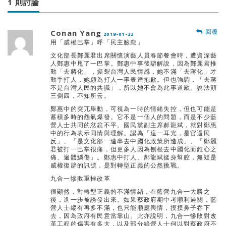
1 則討論
回覆
Conan Yang
2019-01-23
用「威權巴掌」呼「民主臉龐」
文化部長鄭麗君出席關懷演藝人員春節餐會時，遭資深藝
人鄭惠中甩了一巴掌。鄭惠中事後辯解說，因為鄭麗君推
動「去蔣化」，撕裂台灣人民情感，她不滿「去蔣化」才
動手打人，她願為打人一事表達抱歉。但也強調，「去蔣
不是台灣人民的共識」，所以她不會為此事道歉。說法顛
三倒四，不知所云。
鄭惠中的突兀舉動，可視為一時的情緒失控，但也可能是
蓄積多時的怨氣爆發。它不是一個人的問題，而是不少藍
營人士共同的忿忿不平。國民黨副主席郝龍斌，就對鄭惠
中的行為表示同情與理解。認為「這一耳光，是官逼民
反」、「是文化部一連串去中國化政策所造成」、「鄭麗
君被打一巴掌很痛，但更多人因為刨根去中國化而錐心之
痛、遍體鱗傷」。鄭惠中打人、郝龍斌挺身幫腔，無疑是
威權復辟的訊號，是對轉型正義的公然挑戰。
九合一慘敗重挫改革
很顯然，對轉型正義的不滿情緖，在藍營九合一大勝之
後，進一步被誘發出來。如果蔡政府期中考順利過關，藍
營人士縱有再多不滿，也只能順應輿情，摸摸鼻子吞下
去，因為政府有民意當靠山。此亦說明，九合一慘敗對改
革工程的傷害有多大，以及部分綠營人士何以對蔡政府不