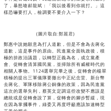
了
，
暴怒嗆郝龍斌
：「
我以後看到你就打
。」
這
樣恐嚇要打人
，
檢調要不要介入一下
？
(圖片取自:
鄭麗君
)
鄭惠中說她願意為打人道歉
，
但是不會為去蔣化
道歉
，
這是事件的原由
。
民進黨全面執政後
，
積
極的拚政治議題
，以轉型正義為名，成立黨產
會、促轉會清算國民黨，並掃除所有威權時代的
相關人事物。
1124選舉完畢之後
，促轉會的楊翠
積極的提出三軍儀隊要撤出中正紀念堂、新台幣
去蔣化、軍隊移除蔣公銅像的政策，因為民進黨
這次的選舉失利，蔡英文定調這些改變不應該是
總統或是促轉會說了算，促轉會的腳步暫緩，現
在因為掌摑事件，綠委又再度呼籲應該加速轉型