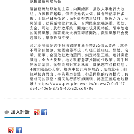
威權復辟氣焰高張
選後蔡總統辭兼黨主席，內閣總辭，黨政人事進行大改
組，力圖振衰起弊。但選後元氣大傷，國會雖然掌控多
數，士氣已日漸低迷，面對藍營窮追猛打，欲振乏力，意
興闌珊，助長威權復辟妖風，台灣民主危機深重。國防、
安全、司法，及行政系統，開始出現見風轉舵、陽奉陰違
的詭異氣氛。隨著總統大初選即將開跑，觀望氣氛只會更
趨濃烈，增添政局不安。
台北高等法院選後解凍婦聯會新台幣385億元資產，就是
不尋常的警訊。黨國幽靈再現，行徑日益猖狂。媒體、名
嘴、網軍，全面啟動政治惡鬥。鎖定轉型正義、追討黨產
議題，全力大反擊。地方政府急著推翻前任政策，著手展
開政治清算。藍營高層對重返執政，懷抱志在必得幻想，
4個太陽高掛天空。鄭惠中如此有恃無恐，氣焰囂張；郝
龍斌挺身而出，寧為暴力發聲，都是同樣的行為模式，傳
遞相同的訊息：國民黨行將班師回朝，轉型正義送進垃圾
堆！https://www.peoplenews.tw/news/7c0a3f47-
de4c-40e6-8738-40582bcd979e
加入討論