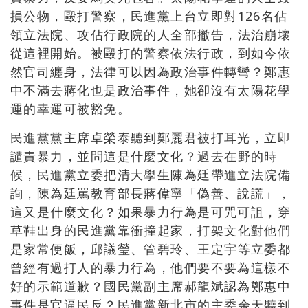
損公物
，
毆打警察
，
民進黨上台立即對126名佔
領立法院
、
攻佔行政院的人全部撤告
，
法治崩壞
從這裡開始
。
被毆打的警察依法行政
，
到如今依
然官司纏身
，
法律可以因為政治事件轉彎
？
鄭惠
中不滿去蔣化也是政治事件
，
她卻沒有太陽花學
運的幸運
可被豁免。
民進黨黨主席卓榮泰聽到鄭麗君被打耳光
，
立即
譴責暴力
，
並問這是什麼文化
？過去在野的時
候，民進黨立委把清大學生陳為廷帶進立法院備
詢，陳為廷罵教育部長蔣偉寧「偽善、說謊」，
這又是什麼文化？
如果暴力行為是可咒可詛
，
穿
草鞋出身的民進黨靠衝撞起家
，
打架文化對他們
是家常便飯
，
邱議瑩
、
管碧玲
、
王定宇等立委都
曾經有過打人的暴力行為
，
他們要不要為這樣不
好的示範道歉
？
國民黨副主席郝龍斌認為鄭惠中
事件是官逼民反
？
民進黨新北市的主委余天聽到