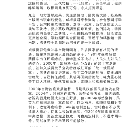
諒解的原因。「三代粒積，一代傾空」，完全執政，做到
離離落落，政權因此岌岌可危，令人扼腕嘆息。
九合一地方選舉結果，民進黨慘敗，國民黨大勝，藍綠縣
市版圖出現劇烈變化，威權復辟來勢洶洶，社會氛圍浮動
不安，台灣民主危機重重。選舉一結束，藍營及統派人士
就迫不及待，要求蔡政府調整兩岸政策。他們認為，韓國
瑜競選時高舉九二共識，不但翻轉綠營根據地，韓流旋風
更席捲全國，帶動國民黨全面勝選。習近平加碼推銷一國
兩制，國共聯手意圖將台灣推向統一不歸路。
威權復辟危機並非台灣所獨有，許多國家都有相同的遭
遇，俄羅斯就是國人最熟悉的例子。1991年蘇聯解體，
葉爾辛出任民選總統，但轉型並不成功，人民失去對民主
的信心。2000年，出身格別烏（KGB）的普丁當選總
統，並加入成員幾乎全為特務或紅軍的「統一俄羅斯
黨」，老共產黨復辟當家。普丁二任總統屆滿，提拔總理
當總統，自己轉任總理，其後再回鍋當總統，權力重心隨
普丁個人移轉。雖然實施民選，實際上和獨裁並無二致。
2000年台灣首度政黨輪替，長期執政的國民黨淪為在野
黨。2004年，阿扁連任成功，藍營如喪考妣，黨內悲觀
者認為從此將變成永遠在野黨。但2008年形勢翻轉，馬
英九在黨國庇蔭、黨產加持，以及兩岸、國際情勢相對有
利下，政黨再度輪替，4年後順利連任。當時也有不少民
進黨人擔心，從此以後執政無望。但2016年民進黨重掌
中央政權，更首度完全執政；可也絕沒料到，不過才兩年
餘，竟然在期中選舉遭遇空前慘敗。