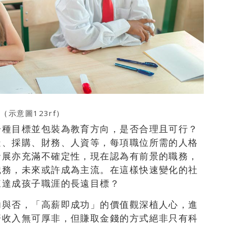
:（
示意圖123rf
）
一種目標並包裝為教育方向，是否合理且可行？
造、採購、財務、人資等，每項職位所需的人格
發展亦充滿不確定性，現在認為有前景的職務，
職務，未來或許成為主流。在這樣快速變化的社
來達成孩子職涯的長遠目標？
功與否，「高薪即成功」的價值觀深植人心，進
濟收入無可厚非，但賺取金錢的方式絕非只有科