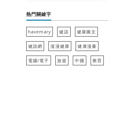
熱門關鍵字
havemary
健談
健康圖文
健談網
漫漫健康
健康漫畫
電腦/電子
旅遊
中國
教育