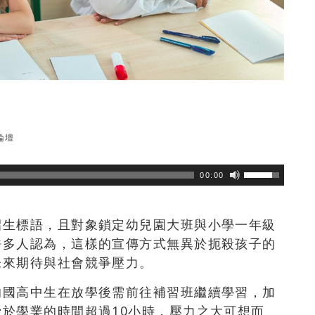
論壇
瀏覽數
256
次
00:00
招生標語，且對象鎖定幼兒園大班與小學一年級
許多人認為，這樣的宣傳方式無異於扼殺孩子的
未來期待與社會競爭壓力。
的國高中生在放學後需前往補習班繼續學習，加
於學業的時間超過10小時，壓力之大可想而