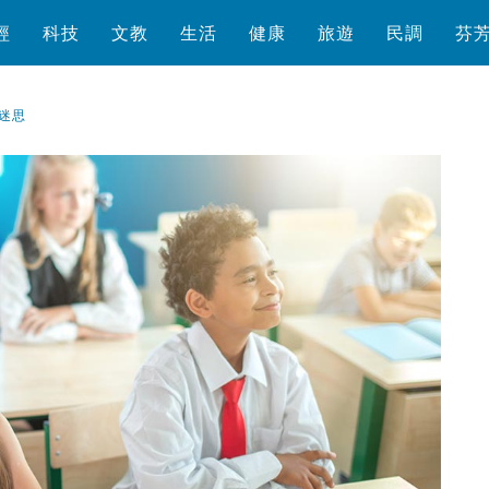
經
科技
文教
生活
健康
旅遊
民調
芬
迷思