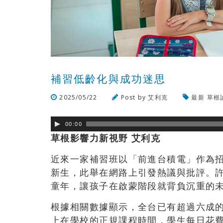
補習低齡化與成功迷思
2025/05/22
Post by
艾利克
最新
草根
00:00
草根影響力新視野 艾利克
近來一家補習班以「前進台積電」作為
新生，此舉在網路上引發熱議與批評。
童年，讓孩子在啟蒙階段就背負沉重的
根據相關數據顯示，全台已有超過六成
上在學校的正規課程時間，學生每日花費