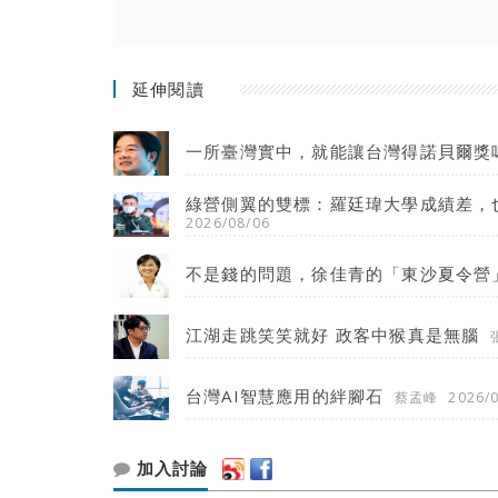
延伸閱讀
一所臺灣實中，就能讓台灣得諾貝爾獎
綠營側翼的雙標：羅廷瑋大學成績差，
2026/08/06
不是錢的問題，徐佳青的「東沙夏令營
江湖走跳笑笑就好 政客中猴真是無腦
台灣AI智慧應用的絆腳石
蔡孟峰
2026/
加入討論