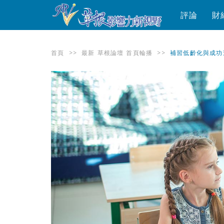
評論
財
首頁
>>
最新
草根論壇
首頁輪播
>>
補習低齡化與成功