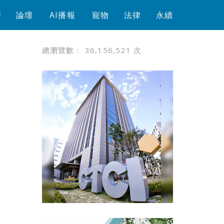
芳
論壇
AI播報
寵物
法律
永續
總瀏覽數：
36,156,521
次