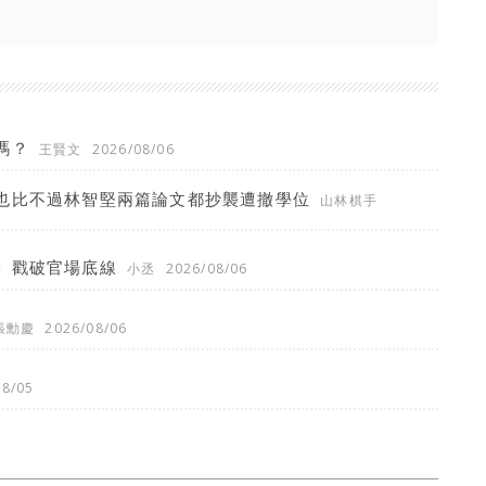
嗎？
王賢文
2026/08/06
也比不過林智堅兩篇論文都抄襲遭撤學位
山林棋手
」戳破官場底線
小丞
2026/08/06
張勳慶
2026/08/06
08/05