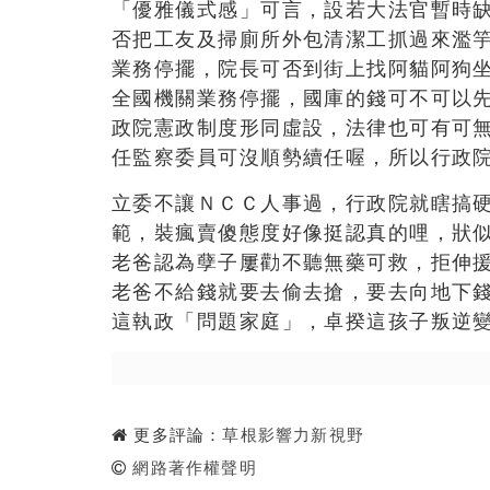
「優雅儀式感」可言，設若大法官暫時
否把工友及掃廁所外包清潔工抓過來濫
業務停擺，院長可否到街上找阿貓阿狗
全國機關業務停擺，國庫的錢可不可以
政院憲政制度形同虛設，法律也可有可
任監察委員可沒順勢續任喔，所以行政
立委不讓ＮＣＣ人事過，行政院就瞎搞
範，裝瘋賣傻態度好像挺認真的哩，狀
老爸認為孽子屢勸不聽無藥可救，拒伸
老爸不給錢就要去偷去搶，要去向地下
這執政「問題家庭」，卓揆這孩子叛逆
更多評論：
草根影響力新視野
網路著作權聲明