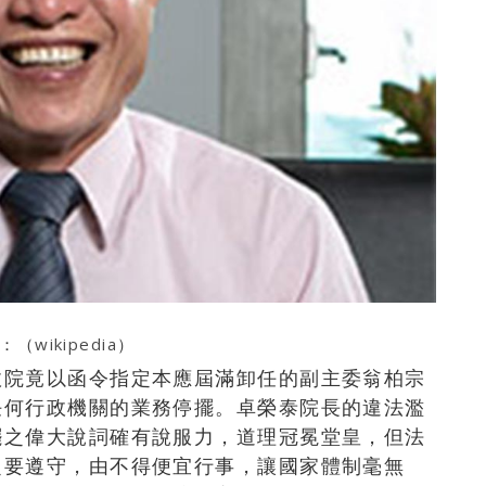
：（
wikipedia
）
政院竟以函令指定本應屆滿卸任的副主委翁柏宗
任何行政機關的業務停擺。卓榮泰院長的違法濫
擺之偉大說詞確有說服力，道理冠冕堂皇，但法
定要遵守，由不得便宜行事，讓國家體制毫無