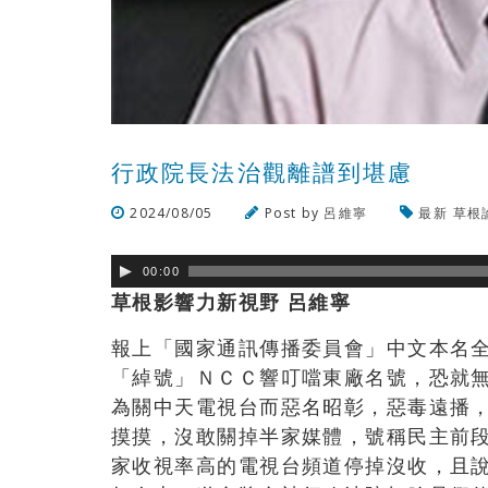
行政院長法治觀離譜到堪慮
2024/08/05
Post by
呂維寧
最新
草根
00:00
草根影響力新視野 呂維寧
報上「國家通訊傳播委員會」中文本名
「綽號」ＮＣＣ響叮噹東廠名號，恐就
為關中天電視台而惡名昭彰，惡毒遠播
摸摸，沒敢關掉半家媒體，號稱民主前
家收視率高的電視台頻道停掉沒收，且