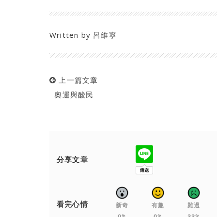
Written by
呂維寧
上一篇文章
奧運與酸民
分享文章
看完心情
新奇
有趣
難過
0%
0%
33%