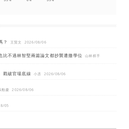
嗎？
王賢文
2026/08/06
也比不過林智堅兩篇論文都抄襲遭撤學位
山林棋手
」戳破官場底線
小丞
2026/08/06
張勳慶
2026/08/06
08/05