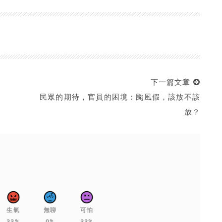
下一篇文章
民眾的期待，官員的困境：颱風假，該放不該
放？
生氣
無聊
可怕
33%
0%
33%