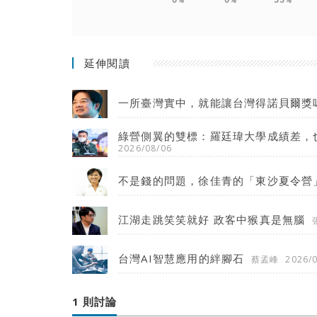
延伸閱讀
一所臺灣實中，就能讓台灣得諾貝爾獎
綠營側翼的雙標：羅廷瑋大學成績差，
2026/08/06
不是錢的問題，徐佳青的「東沙夏令營
江湖走跳笑笑就好 政客中猴真是無腦
台灣AI智慧應用的絆腳石
蔡孟峰
2026/
1 則討論