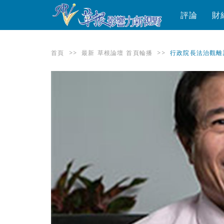
評論
財
首頁
>>
最新
草根論壇
首頁輪播
>>
行政院長法治觀離