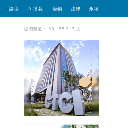
芳
論壇
AI播報
寵物
法律
永續
總瀏覽數：
36,155,317
次