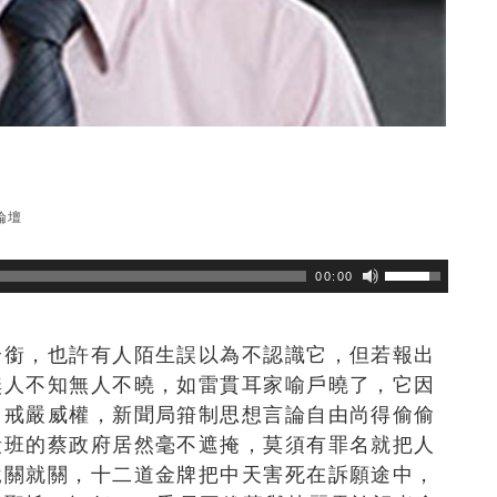
論壇
瀏覽數
361
次
00:00
全銜，也許有人陌生誤以為不認識它，但若報出
無人不知無人不曉，如雷貫耳家喻戶曉了，它因
，戒嚴威權，新聞局箝制思想言論自由尚得偷偷
段班的蔡政府居然毫不遮掩，莫須有罪名就把人
說關就關，十二道金牌把中天害死在訴願途中，