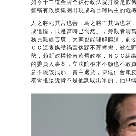
如今十二道金牌全被行政法院打臉是假傳
聲稱有政媒集團出現成為台灣民主的危
人之將死其言也善，鳥之將亡其鳴也哀
成追憶，只是當時已惘然」，旁觀者清
務員難處苦衷，大家也能理解體諒，前
ＣＣ這隻媒體禍害像踩不死蟑螂，被在
勢，賴新政權輪替蔡舊政權，ＮＣＣ組
的委員人事案，立法院根本不願也不敢
意不曉該找那一賣主退貨，陳建仁會賴皮
泰會推諉說貨不是他調取出單的，他只