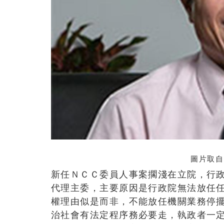
圖片取自
新任ＮＣＣ委員人事案擱淺在立院，行
代理主委，主要原因是行政院無法放任
權理由似是而非，不能放任機關業務停
治社會有法定程序務必要走，執政者一