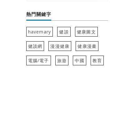
熱門關鍵字
havemary
健談
健康圖文
健談網
漫漫健康
健康漫畫
電腦/電子
旅遊
中國
教育