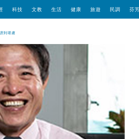
經
科技
文教
生活
健康
旅遊
民調
芬
譜到堪慮