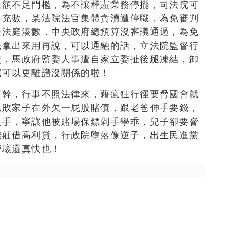
缺額不足門檻，為不讓釋憲業務停擺，司法院可
竽充數，某法院法官集體貪瀆遭停職，為免審判
坐法庭湊數，中央政府總預算沒審議通過，為免
先拿出來用再說，可以通融的話，立法院監督行
無，馬政府監委人事遭自家立委扯後腿凍結，卸
院可以更離譜沒關係的啦！
硬幹，行事不照法律來，藉瘋狂行徑要脅國會就
似敗家子在外欠一屁股賭債，跟老爸伸手要錢，
援手，寧讓他被賭場保鏢剁手學乖，兒子卻要脅
錢莊借高利貸，行政院墮落像逆子，出生民進黨
變壞還真快也！