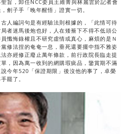
聖旨，卸任NCC委員王維菁與林麗雲於記者會
機，劊子手「晚年醒悟」證實一切。
，古人編詞句是有經驗法則根據的，「此情可待
當局者迷馬後炮也好，人在矮簷下不得不低頭公
委員懺悔錄權且不研究虛情或真心，麻煩的是Ｎ
野黨修法捏的奄奄一息，垂死還要擺中指不雅姿
織法亦經修正廢止萬年條款，前行政院長臨走提
買單，因為萬一收到的網購瑕疵品，鑒賞期不滿
說今年520「保證期限」後沒他的事了，卓榮
轉手罷了。