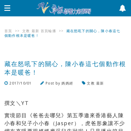
首頁
>>
文教
最新
首頁輪播
>>
藏在怒吼下的關心，陳小春這七
個動作根本是暖爸！
藏在怒吼下的關心，陳小春這七個動作根
本是暖爸！
2017/10/01
Post by
媽媽經
文教
最新
瀏覽數
416
次
撰文＼YT
實境節目《爸爸去哪兒》第五季邀來香港藝人陳
小春和兒子小小春（Jasper），虎爸形象讓不少