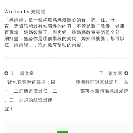
Written by
媽媽經
「媽媽經」是一個網羅媽媽最關心的食、衣、住、行、
育、樂資訊和最有知識性的內容，不管是親子教養、健康
百寶箱、媽媽智慧王、廚房經、準媽媽教室等議題全部一
網打盡，無論你是哪個階段的媽媽、媳婦或婆婆，都可以
在「媽媽經」，找到最有幫助的內容。
上一篇文章
下一篇文章
背包客窮遊這樣省：周
亞洲料理冠軍林諾凡 為
一、二訂機票價最低，二
部落長輩預備感恩愛筵
、三、六飛的航班最便
宜！