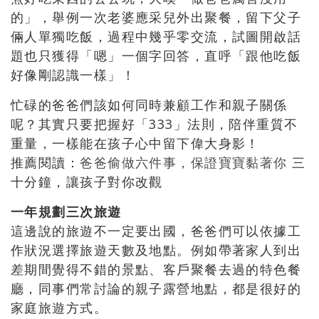
的」，舉例一次老婆應采兒外出聚餐，留下父子
倆人單獨吃飯，過程中幾乎零交流，試圖開啟話
題也只獲得「嗯」一個字回答，直呼「跟他吃飯
好像剛認識一樣」！
忙碌的爸爸們該如何同時兼顧工作和親子關係
呢？其實只要把握好「333」法則，陪伴重質不
重量，一樣能在孩子心中留下偉大身影！
推薦閱讀：
爸爸偷做六件事，保證寶寶黏著你
三
十分鐘，讓孩子對你改觀
一年規劃三次旅遊
這邊說的旅遊不一定要出國，爸爸們可以依據工
作狀況選擇旅遊天數及地點。例如帶著家人到出
差期間覺得不錯的景點、客戶聚餐去過的特色餐
廳，同事們常討論的親子露營地點，都是很好的
家庭旅遊方式。