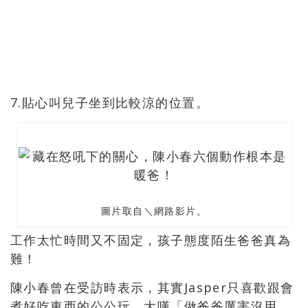
7.貼心叫兒子坐到比較涼的位置。
圖片取自＼網路影片。
工作太忙時間又不固定，孩子態度陌生爸爸真為
難！
陳小春曾在受訪時表示，其實Jasper只喜歡跟會
煮好吃東西的公公玩，大嘆「做爸爸厲害沒用