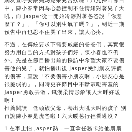
網友直呼要跟媽媽應采兒告狀啦！只見播出節目
中，陳小春常因為心急控制不住情緒對著兒子大
吼，而 Jasper從一開始冷靜對著爸爸說「你怎
麼了？」、「你可以別生氣了嗎？」，到近一期
預告中再也忍不住哭了出來，讓人心疼。
不過，在傳統要求下需要威嚴的爸爸們，其實很
努力用自己的方式對孩子們好，陳小春也不例
外。先是在節目播出前的採訪中希望大家不要傷
害他的兒子，就怕播出後 Jasper受到網友評價
的傷害，直說「不要傷害小朋友啊，小朋友心是
很脆弱的」，同時更在節目中不斷鼓勵害羞的
Jasper勇敢去做，鐵漢柔情形象讓人大呼好暖
啊！
推薦閱讀：
低頭族父母，養出大吼大叫的孩子
別
再說陳小春是虎爸啦！六大暖爸行徑看過沒？
1.在車上怕 Jasper熱，一直拿任務卡給他扇扇