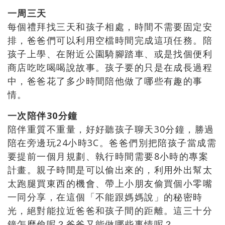
一周三天
每個禮拜找三天和孩子相處，時間不需要固定安
排，爸爸們可以利用空檔時間完成這項任務。陪
孩子上學、在附近公園騎腳踏車、或是找個便利
商店吃吃喝喝說故事。孩子要的只是在成長過程
中，爸爸花了多少時間陪他做了哪些有趣的事
情。
一次陪伴30分鐘
陪伴重質不重量，好好聽孩子聊天30分鐘，勝過
陪在旁邊玩24小時3C。爸爸們別把陪孩子當成需
要提前一個月規劃、執行時間需要8小時的專案
計畫。親子時間是可以偷出來的，利用外出幫太
太跑腿買東西的機會、帶上小朋友偷買個小零嘴
一同分享，在這個「不能跟媽媽說」的秘密時
光，絕對能拉近爸爸和孩子間的距離。這三十分
鐘怎麼偷呢？爸爸又能做哪些事情呢？