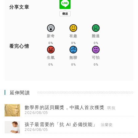
分享文章
新奇
有趣
難過
0%
0%
0%
看完心情
生氣
無聊
可怕
0%
0%
0%
延伸閱讀
數學界的諾貝爾獎，中國人首次獲獎
琪拉
2026/08/05
孩子最需要的「抗 AI 必備技能」
法蘭瓷
2026/08/05