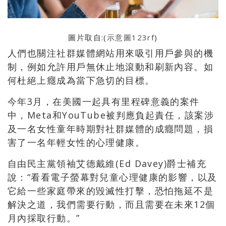
圖片取自:(
示意圖123rf
)
人們也關注社群媒體網站用來吸引用戶參與的機
制，例如允許用戶無休止地滾動和刷新內容。如
何杜絕上癮成為當下急切的目標。
今年3月，在美國一起具有里程碑意義的案件
中，Meta和YouTube被判應負起責任，該案涉
及一名女性童年時期對社群媒體的成癮問題，損
害了一名年輕女性的心理健康。
自由民主黨領袖艾德戴維(Ed Davey)爵士補充
說：“看看電子螢幕對兒童心理健康的影響，以及
它給一些家庭帶來的毀滅性打擊，恐怕拖延不是
解決之道，我們需要行動，而且需要在未來12個
月內採取行動。”