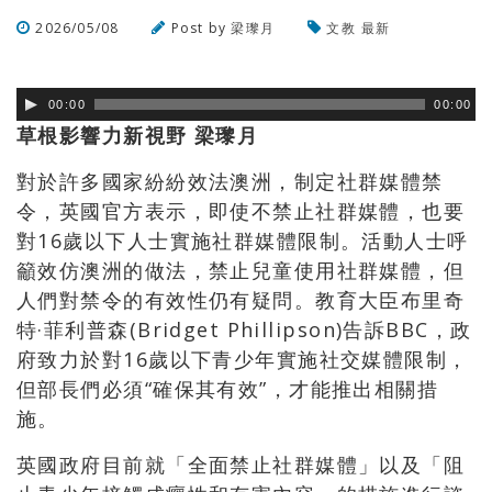
2026/05/08
Post by
梁瓈月
文教
最新
瀏覽數
112
次
00:00
00:00
草根影響力新視野
梁瓈月
對於許多國家紛紛效法澳洲，制定社群媒體禁
令，英國官方表示，即使不禁止社群媒體，也要
對16歲以下人士實施社群媒體限制。活動人士呼
籲效仿澳洲的做法，禁止兒童使用社群媒體，但
人們對禁令的有效性仍有疑問。教育大臣布里奇
特·菲利普森(Bridget Phillipson)告訴BBC，政
府致力於對16歲以下青少年實施社交媒體限制，
但部長們必須“確保其有效”，才能推出相關措
施。
英國政府目前就「全面禁止社群媒體」以及「阻