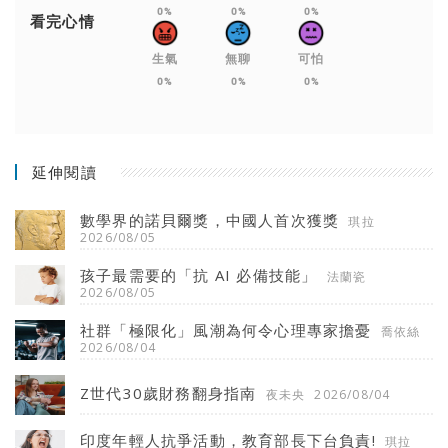
0%
0%
0%
看完心情
生氣
無聊
可怕
0%
0%
0%
延伸閱讀
數學界的諾貝爾獎，中國人首次獲獎
琪拉
2026/08/05
孩子最需要的「抗 AI 必備技能」
法蘭瓷
2026/08/05
社群「極限化」風潮為何令心理專家擔憂
喬依絲
2026/08/04
Z世代30歲財務翻身指南
夜未央
2026/08/04
印度年輕人抗爭活動，教育部長下台負責!
琪拉