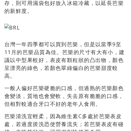
存，則可用濕袋包好放入冰箱冷藏，以延長
芭樂
的新鮮度。
台灣一年四季都可以買到
芭樂
，但是以當季9至
11月的
芭樂
品質為佳。
芭樂
的尺寸有大有小，建
議以中型果較好，表皮有顆粒狀的凸出物，顏色
呈漂亮的綠色，若顏色翠綠偏白的
芭樂
甜度較
高。
一般人偏好
芭樂
硬脆的口感，但過熟的
芭樂
顏色
會變淡，質地也會變軟，失去原有脆脆的口感，
但相對較適合牙口不好的老年人食用。
芭樂
清洗宜輕柔，因為維生素C多處於
芭樂
表皮
處，若過度搓洗恐使營養流失；若
芭樂
表皮有碰