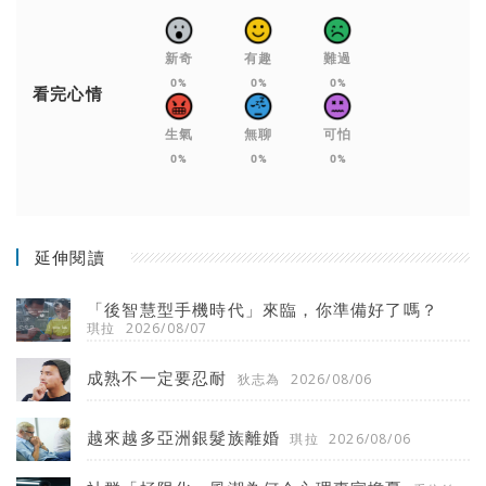
新奇
有趣
難過
0%
0%
0%
看完心情
生氣
無聊
可怕
0%
0%
0%
延伸閱讀
「後智慧型手機時代」來臨，你準備好了嗎？
琪拉
2026/08/07
成熟不一定要忍耐
狄志為
2026/08/06
越來越多亞洲銀髮族離婚
琪拉
2026/08/06