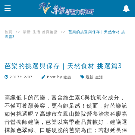
首頁
>>
最新
生活
首頁輪播
>>
芭樂的挑選與保存｜天然食材 挑
選篇3
芭樂的挑選與保存｜天然食材 挑選篇3
2017/12/07
Post by
健談
最新
生活
瀏覽數
746
次
高纖低卡的
芭樂
，富含維生素C與抗氧化成分，
不僅可養顏美容，更有飽足感！然而，好
芭樂
該
如何挑選呢？高雄市立鳳山醫院營養治療科廖嘉
音營養師建議，
芭樂
以當季產品質較好，建議選
擇顏色翠綠、口感硬脆的
芭樂
為佳；若想延長保