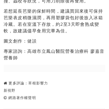
撞、蟲咬等狀況，可用刀削除後再食用。
若想延長
芭樂
的保鮮時間，建議買回來後可保持
芭樂
表皮稍微濕潤，再用塑膠袋包好後放入冰箱
冷藏。若在室溫下存放，約2至3天即會熟成變
軟，故建議儘早食用完畢為佳。
圖文創作：
健談
專家諮詢：高雄市立鳳山醫院營養治療科 廖嘉音
營養師
更多評論：
草根影響力
新視野
網路著作權聲明