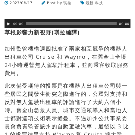
2023/08/17
Post by
琪拉
最新
科技
瀏覽數
700
次
00:00
00:00
草根影響力新視野(琪拉編譯)
加州監管機構週四批准了兩家相互競爭的機器人
出租車公司 Cruise 和 Waymo，在舊金山全境
24小時運營無人駕駛計程車，並向乘客收取服務
費用。
此次備受期待的投票是在機器人出租車公司與一
些居民之間發生衝突之際進行的，公眾對支持和
反對無人駕駛出租車的評論進行了大約六個小
時。舊金山急救人員、城市交通領導人和當地人
士都對這項技術表示擔憂。不過加州公共事業委
員會負責監管該州的自動駕駛汽車，最後以 3 比
1 的投票結果支持 Waymo 和 Cruise 擴大業