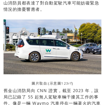
山消防員都表達了對自動駕駛汽車可能妨礙緊急
情況的擔憂響應者。
圖片取自:(示意圖
123rf
)
舊金山消防局向 CNN 證實，截至 2023 年，該
局已記錄了 55 起無人駕駛車輛干擾其工作的事
件。像是一輛 Waymo 汽車停在一輛著火的汽車