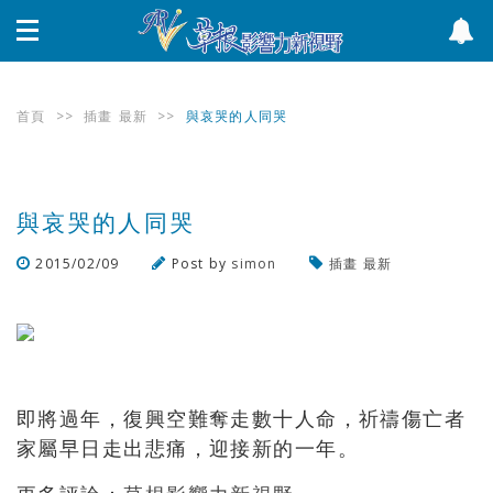
首頁
>>
插畫
最新
>>
與哀哭的人同哭
與哀哭的人同哭
2015/02/09
Post by
simon
插畫
最新
瀏覽數
982
次
即將過年，復興空難奪走數十人命，祈禱傷亡者
家屬早日走出悲痛，迎接新的一年。