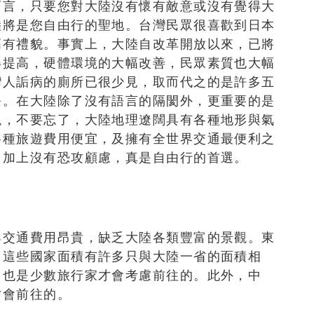
而言，只要您對大陸沒有懷有敵意或沒有覺得大
陸將是您自由行的聖地。台灣民眾很喜歡到日本
高有禮貌。事實上，大陸自改革開放以來，已將
得提高，硬體環境的大幅改善，民眾素質也大幅
灣人詬病的廁所已很少見，取而代之的是許多五
淨。在大陸除了沒有語言的隔閡外，更重要的是
觀，不要忘了，大陸地理遼闊具有各種地形與氣
各種旅遊費用便宜，及擁有全世界交通最便利之
、加上沒有恐攻顧慮，真是自由行的首選。
與交通費用昂貴，缺乏大陸各類豐富的景觀。東
，這些國家面積有許多只與大陸一省的面積相
，也是少數旅行家才會考慮前往的。此外，中
才會前往的。