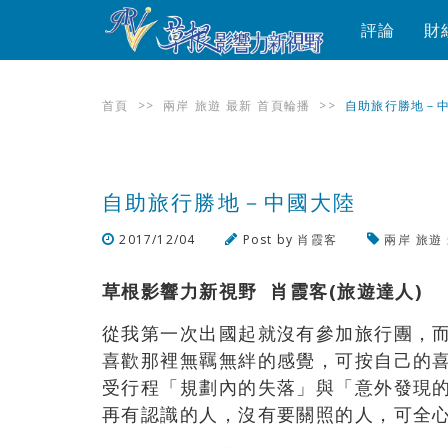
評論
財
首頁
>>
兩岸
旅遊
最新
首頁輪播
>>
自助旅行勝地－
自助旅行勝地－中國大陸
2017/12/04
Post by
肖霞客
兩岸
旅遊
草根影響力新視野 肖霞客(旅遊達人)
從我第一次出國起就沒有參加旅行團，
喜歡那裡無羈無絆的感覺，可按自己的
受行程「規劃內的失落」與「意外發現
再有認識的人，沒有要關照的人，可全