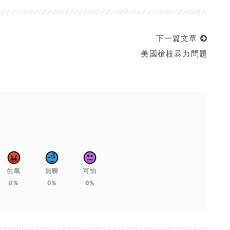
下一篇文章
美國槍枝暴力問題
生氣
無聊
可怕
0%
0%
0%