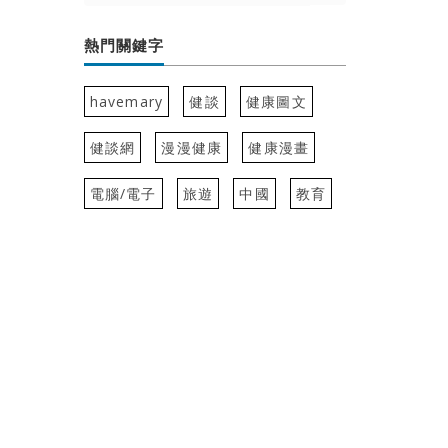
熱門關鍵字
havemary
健談
健康圖文
健談網
漫漫健康
健康漫畫
電腦/電子
旅遊
中國
教育