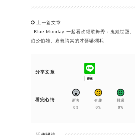
上一篇文章
Blue Monday 一起看政經歌舞秀：鬼娃世堅、
伯公伯雄、嘉義隋棠的才藝嚇爛我
分享文章
看完心情
新奇
有趣
難過
0%
0%
0%
延伸閱讀