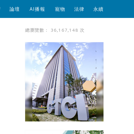
芳
論壇
AI播報
寵物
法律
永續
總瀏覽數：
36,167,148
次