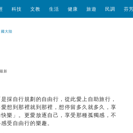
經
科技
文教
生活
健康
旅遊
民調
芬
中國大陸
最新
瀏覽數
725
次
而是採自行規劃的自由行，從此愛上自助旅行，
喜愛想到那裡就到那裡，想停留多久就多久，享
的快樂」。更愛放逐自己，享受那種孤獨感，不
心感受自由行的樂趣。