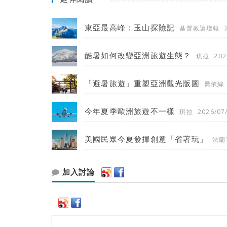
東亞最高峰：玉山探險記
基督教論壇報
酷暑如何改變亞洲旅遊生態？
琪拉
202
「避暑旅遊」重塑亞洲觀光版圖
喬依絲
今年夏季歐洲旅遊不一樣
琪拉
2026/07
美國民眾今夏發揮創意「省著玩」
法蘭
加入討論