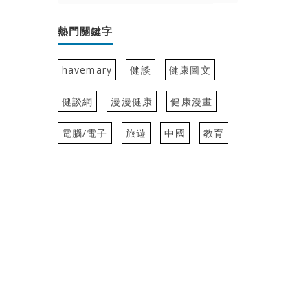
熱門關鍵字
havemary
健談
健康圖文
健談網
漫漫健康
健康漫畫
電腦/電子
旅遊
中國
教育