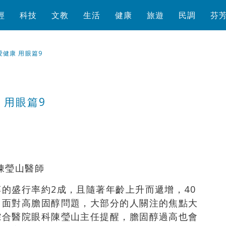
經
科技
文教
生活
健康
旅遊
民調
芬
健康 用眼篇9
 用眼篇9
瀏覽數
1,224
次
陳瑩山醫師
的盛行率約2成，且隨著年齡上升而遞增，40
。面對高膽固醇問題，大部分的人關注的焦點大
綜合醫院眼科陳瑩山主任提醒，膽固醇過高也會