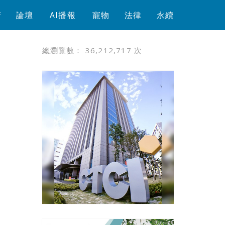
芳
論壇
AI播報
寵物
法律
永續
總瀏覽數：
36,212,717
次