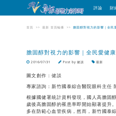
評論
財
首頁
>>
最新
首頁輪播
>>
膽固醇對視力的影響｜全民愛
膽固醇對視力的影響｜全民愛健康
2016/07/31
Post by
健談
最新
圖文創作：
健談
專家諮詢：新竹國泰綜合醫院眼科主任 
根據國健署統計資料發現，國人高膽固醇
歲後高膽固醇的罹患率即開始顯著提升
多在防範心血管疾病，然而，新竹國泰