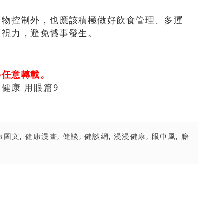
藥物控制外，也應該積極做好飲食管理、多運
護視力，避免憾事發生。
得任意轉載。
健康 用眼篇9
康圖文
,
健康漫畫
,
健談
,
健談網
,
漫漫健康
,
眼中風
,
膽