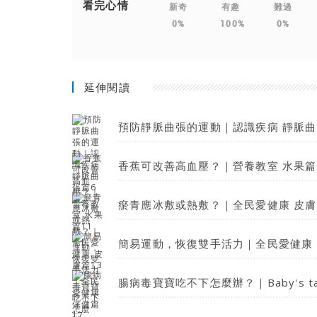
看完心情
新奇
有趣
難過
0%
100%
0%
延伸閱讀
預防靜脈曲張的運動｜認識疾病 靜脈曲
香蕉可改善高血壓？｜營養教室 水果篇
瘀青應冰敷或熱敷？｜全民愛健康 皮膚
簡易運動，恢復雙手活力｜全民愛健康 
腸病毒寶寶吃不下怎麼辦？｜Baby's ta