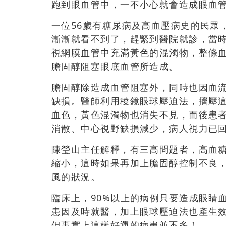
跑到眼血管中，一不小心就會造成眼血
一位56歲有糖尿病及高血壓病史的民眾
漸漸就看不到了，趕緊到醫院就診，當時
視網膜血管中充滿黃色的混濁物，整條血
膽固醇阻塞眼底血管所造成。
膽固醇除造成血管阻塞外，同時也因血
缺損。醫師利用稜鏡眼球壓迫法，擠壓這
血色，黃色混濁物也消失不見，而後患
消散、中心視野缺損減少，病人視力已回復
陳瑩山主任解釋，有三高問題者，高血
縮小，這時如果再加上膽固醇控制不良
風的狀況。
臨床上，90%以上的病例只要造成眼睛
患因及時就醫，加上眼球壓迫法也產生
但事實上這樣好運的病患並不多！