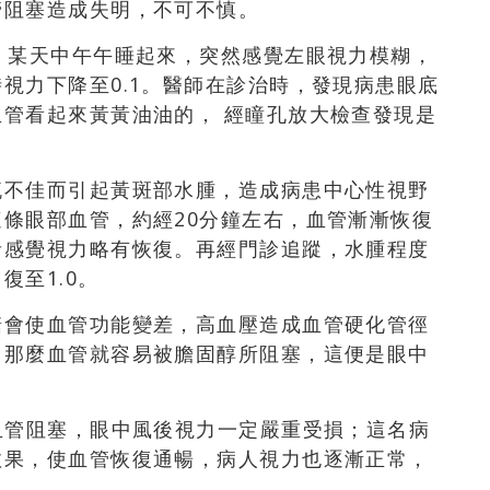
管阻塞造成失明，不可不慎。
，某天中午午睡起來，突然感覺左眼視力模糊，
視力下降至0.1。醫師在診治時，發現病患眼底
管看起來黃黃油油的， 經瞳孔放大檢查發現是
流不佳而引起黃斑部水腫，造成病患中心性視野
條眼部血管，約經20分鐘左右，血管漸漸恢復
者感覺視力略有恢復。再經門診追蹤，水腫程度
至1.0。
糖會使血管功能變差，高血壓造成血管硬化管徑
，那麼血管就容易被膽固醇所阻塞，這便是眼中
血管阻塞，眼中風後視力一定嚴重受損；這名病
效果，使血管恢復通暢，病人視力也逐漸正常，