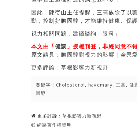
因此，陳瑩山主任提醒，三高族除了以
動，控制好膽固醇，才能維持健康、保
視力相關問題，建議諮詢「眼科」
本文由「
健談
」授權刊登，非經同意不
原文請見：
膽固醇對視力的影響｜全民愛
更多評論：
草根影響力新視野
關鍵字：
Cholesterol
,
havemary
,
三高
,
健
固醇
更多評論：
草根影響力新視野
網路著作權聲明