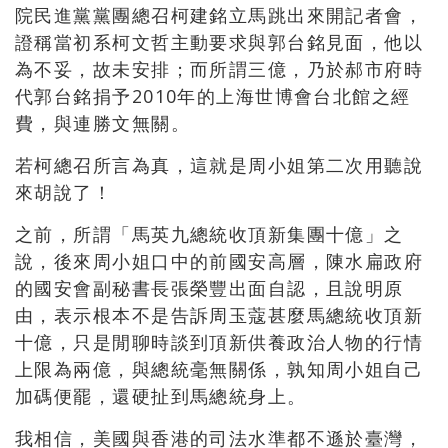
院民進黨黨團總召柯建銘立馬跳出來開記者會，
證稱當初系柯文哲主動要求與郭台銘見面，他以
為不妥，故未安排；而所謂三億，乃於郝市府時
代郭台銘捐予2010年的上海世博會台北館之經
費，與連勝文無關。
若柯總召所言為真，這就是周小姐第二次用聽說
來胡說了！
之前，所謂「馬英九總統收頂新集團十億」之
說，後來周小姐口中的前國安高層，陳水扁政府
的國安會副秘書長張榮豐出面自認，且說明原
由，表示根本不是告訴周玉蔻甚麼馬總統收頂新
十億，只是閒聊時談到頂新供養政治人物的行情
上限為兩億，與總統毫無關係，孰知周小姐自己
加碼便罷，還硬扯到馬總統身上。
我相信，美國與香港的司法水準都不遜於臺灣，