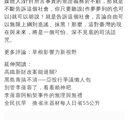
媒體人)針對所言事實的查證義務於不顧，那就是
不斷告訴這個社會，你只要聽說(作夢夢到的也可
以)就可以胡說！就是告訴這個社會，言論自由可
以無限上綱到造謠、抹黑！那麼，這對臺灣的現
在與未來，將是一個可怕、深不見底的司法詛
咒。
更多評論：
草根影響力新視野
延伸閱讀：
高鐵新財改案能過關?
黑島青搞不清──亞投行爭議懶人包
別管李蒨蓉了，看看賴神吧
李蒨蓉阿帕契事件的無理與無禮
全民抗旱 換省水器材每人日省55公升