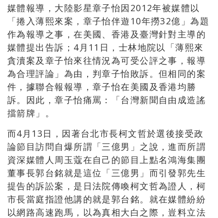
媒體報導，大陸影星章子怡因2012年被媒體以
「捲入薄熙來案，章子怡伴遊10年撈32億」為題
作為報導之事，在美國、香港及臺灣針對主導的
媒體提出告訴；4月11日，士林地院以「薄熙來
貪瀆案及章子怡來往情況為可受公評之事，報導
為合理評論」為由，判章子怡敗訴。但相同的案
件，據聯合報報導，章子怡在美國及香港均勝
訴。因此，章子怡痛罵：「台灣新聞自由成造謠
擋箭牌」。
而4月13日，因著台北市長柯文哲於選後接受政
論節目訪問自爆所謂「三億男」之說，進而所謂
資深媒體人周玉蔻在自己的節目上點名鴻海集團
董事長郭台銘就是這位「三億男」而引發郭先生
提告的訴訟案，是日法院傳喚柯文哲為證人，柯
市長當庭指證他講的就是郭台銘。就在媒體紛紛
以網路高速跑馬，以為真相大白之際，豈料立法