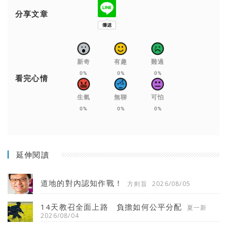
分享文章
新奇
有趣
難過
0%
0%
0%
看完心情
生氣
無聊
可怕
0%
0%
0%
延伸閱讀
道地的對內認知作戰！
方剡旨
2026/08/05
14天教召全面上路 負擔如何公平分配
夏一新
2026/08/04