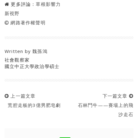
更多評論：
草根影響力
新視野
網路著作權聲明
Written by
魏孫鴻
社會觀察家
國立中正大學政治學碩士
上一篇文章
下一篇文章
荒腔走板的3億男肥皂劇
石林鬥牛——賽場上的飛
沙走石