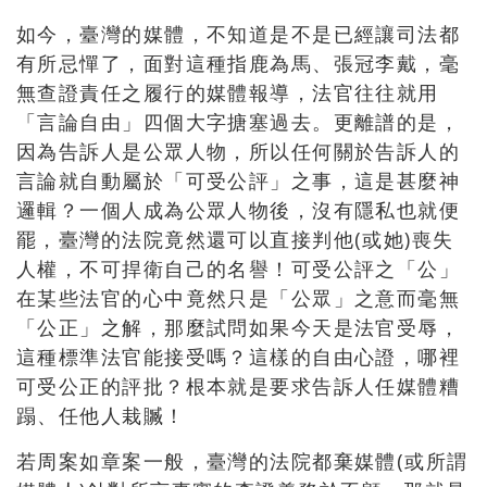
如今，臺灣的媒體，不知道是不是已經讓司法都
有所忌憚了，面對這種指鹿為馬、張冠李戴，毫
無查證責任之履行的媒體報導，法官往往就用
「言論自由」四個大字搪塞過去。更離譜的是，
因為告訴人是公眾人物，所以任何關於告訴人的
言論就自動屬於「可受公評」之事，這是甚麼神
邏輯？一個人成為公眾人物後，沒有隱私也就便
罷，臺灣的法院竟然還可以直接判他(或她)喪失
人權，不可捍衛自己的名譽！可受公評之「公」
在某些法官的心中竟然只是「公眾」之意而毫無
「公正」之解，那麼試問如果今天是法官受辱，
這種標準法官能接受嗎？這樣的自由心證，哪裡
可受公正的評批？根本就是要求告訴人任媒體糟
蹋、任他人栽贓！
若周案如章案一般，臺灣的法院都棄媒體(或所謂