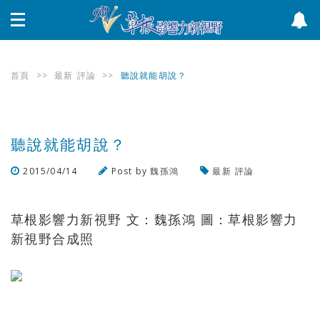
首頁
>>
最新
評論
>>
聽說就能胡說？
聽說就能胡說？
2015/04/14
Post by
魏孫鴻
最新
評論
瀏覽數
1,509
次
草根影響力新視野 文：魏孫鴻 圖：草根影響力
新視野合成照