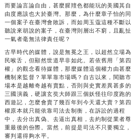
而要論言論自由，甚麼腥羶色都能玩的美國其自
由度應該也大於臺灣。那麼，為什麼章子怡的同
一個案子在臺灣會敗訴，而如周玉蔻這種不斷以
聽說來胡說的案子，在臺灣則層出不窮，且亂扯
一氣者毫無法律責任呢？
古早時代的媒體，說是無冕之王，以超然立場為
民喉舌，但顯然世道早非如此。若依舊用「第四
權」的觀念看待媒體，那麼媒體這個權力由甚麼
機制來監督？單單靠市場嗎？自古以來，閱聽市
場本是越離奇越有賣點，否則與史實差異甚多的
三國演義，硬讓玄奘大師跟三個妖怪往印度跑的
西遊記，怎麼會賣了幾百年到今天還大賣？第四
權原本就只能依靠司法去制衡，在訴訟的過程
中，去分出真偽、去逼出真相，去約制從業者尊
重最後的份際。當然，前提是司法不只要獨立，
審判還得夠水平。