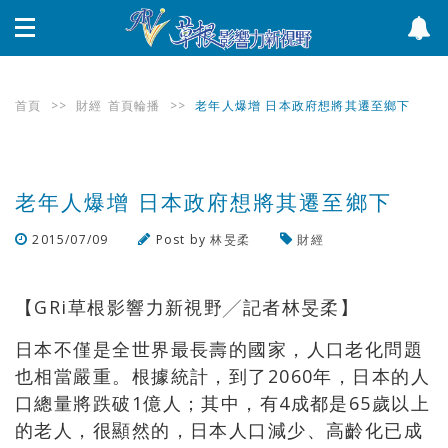
首頁
>>
財經
首頁輪播
>>
老年人爆增 日本政府想將其遷至鄉下
老年人爆增 日本政府想將其遷至鄉下
2015/07/09
Post by
林旻柔
財經
瀏覽數
1,693
次
【GRi草根影響力新視野╱記者林旻柔】
日本不僅是全世界最長壽的國家，人口老化問題
也相當嚴重。根據統計，到了2060年，日本的人
口總量將跌破1億人；其中，有4成都是65歲以上
的老人，很顯然的，日本人口減少、高齡化已成