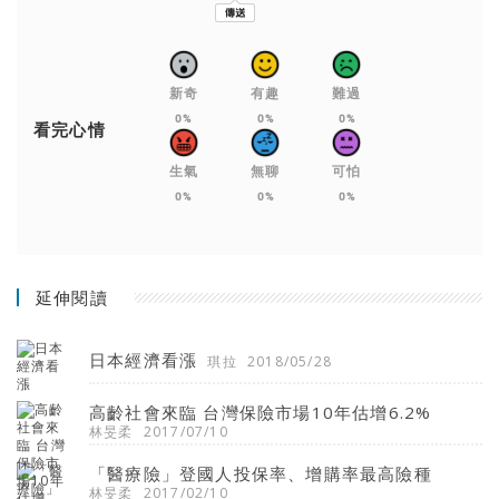
新奇
有趣
難過
0%
0%
0%
看完心情
生氣
無聊
可怕
0%
0%
0%
延伸閱讀
日本經濟看漲
琪拉
2018/05/28
高齡社會來臨 台灣保險市場10年估增6.2%
林旻柔
2017/07/10
「醫療險」登國人投保率、增購率最高險種
林旻柔
2017/02/10