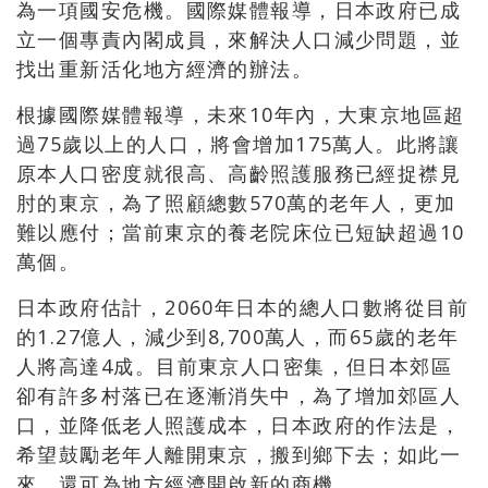
為一項國安危機。國際媒體報導，日本政府已成
立一個專責內閣成員，來解決人口減少問題，並
找出重新活化地方經濟的辦法。
根據國際媒體報導，未來10年內，大東京地區超
過75歲以上的人口，將會增加175萬人。此將讓
原本人口密度就很高、高齡照護服務已經捉襟見
肘的東京，為了照顧總數570萬的老年人，更加
難以應付；當前東京的養老院床位已短缺超過10
萬個。
日本政府估計，2060年日本的總人口數將從目前
的1.27億人，減少到8,700萬人，而65歲的老年
人將高達4成。目前東京人口密集，但日本郊區
卻有許多村落已在逐漸消失中，為了增加郊區人
口，並降低老人照護成本，日本政府的作法是，
希望鼓勵老年人離開東京，搬到鄉下去；如此一
來，還可為地方經濟開啟新的商機。