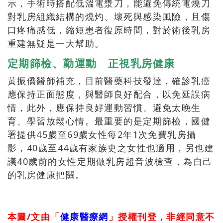
示，手術時搭配低溫電漿刀，能避免傳統電燒刀
對乳房組織結構的燒灼、壞死與感染風險，且傷
口疼痛感低，縮短患者復原時間，對於術後乳房
重建無疑是一大幫助。
定期篩檢、勤運動 正視乳房健康
黃振僑醫師補充，目前醫藥科技發達，確診乳癌
應保持正面態度，與醫師良好配合，以免延誤病
情，此外，應保持良好運動習慣、避免太晚生
育、學習放鬆心情。最重要的是定期篩檢，國健
署提供45歲至69歲女性每2年1次免費乳房攝
影，40歲至44歲有家族史之女性也適用，另也建
議40歲前的女性定期做乳房超音波檢查，為自己
的乳房健康把關。
本圖/文由「
健康醫療網
」授權刊登，非經同意不