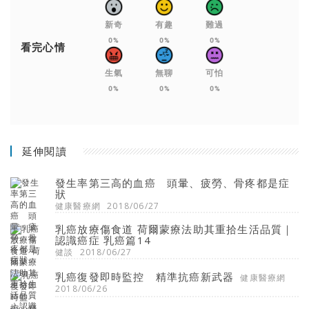
新奇
有趣
難過
0%
0%
0%
看完心情
生氣
無聊
可怕
0%
0%
0%
延伸閱讀
發生率第三高的血癌 頭暈、疲勞、骨疼都是症
狀
健康醫療網
2018/06/27
乳癌放療傷食道 荷爾蒙療法助其重拾生活品質｜
認識癌症 乳癌篇14
健談
2018/06/27
乳癌復發即時監控 精準抗癌新武器
健康醫療網
2018/06/26