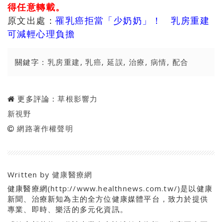
得任意轉載。
原文出處：
罹乳癌拒當「少奶奶」！ 乳房重建
可減輕心理負擔
關鍵字：
乳房重建
,
乳癌
,
延誤
,
治療
,
病情
,
配合
更多評論：
草根影響力
新視野
網路著作權聲明
Written by
健康醫療網
健康醫療網(http://www.healthnews.com.tw/)是以健康
新聞、治療新知為主的全方位健康媒體平台，致力於提供
專業、即時、樂活的多元化資訊。