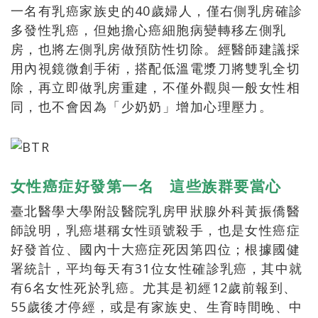
一名有乳癌家族史的40歲婦人，僅右側乳房確診
多發性乳癌，但她擔心癌細胞病變轉移左側乳
房，也將左側乳房做預防性切除。經醫師建議採
用內視鏡微創手術，搭配低溫電漿刀將雙乳全切
除，再立即做乳房重建，不僅外觀與一般女性相
同，也不會因為「少奶奶」增加心理壓力。
女性癌症好發第一名 這些族群要當心
臺北醫學大學附設醫院乳房甲狀腺外科黃振僑醫
師說明，乳癌堪稱女性頭號殺手，也是女性癌症
好發首位、國內十大癌症死因第四位；根據國健
署統計，平均每天有31位女性確診乳癌，其中就
有6名女性死於乳癌。尤其是初經12歲前報到、
55歲後才停經，或是有家族史、生育時間晚、中