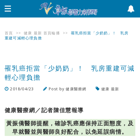
首頁
>>
健康
最新
首頁輪播
>>
罹乳癌拒當「少奶奶」！ 乳房
重建可減輕心理負擔
罹乳癌拒當「少奶奶」！ 乳房重建可減
輕心理負擔
2018/04/23
Post by
健康醫療網
健康
最新
瀏覽數
372
次
健康醫療網／記者陳佳慧報導
黃振僑醫師提醒，確診乳癌應保持正面態度，及
早就醫並與醫師良好配合，以免延誤病情。