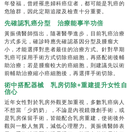
年發福，曾經罹患婦科癌症者，都可能是乳癌的
危險群，因此定期追蹤及檢查十分重要。
先確認乳癌分型 治療能事半功倍
黃振僑醫師指出，隨著醫學進步，目前乳癌治療
方式多元，確診時應先確認基因分型及腫瘤大
小，才能選擇對患者最佳的治療方式。針對早期
乳癌可採用手術方式切除癌細胞，再搭配術後輔
助治療；若是腫瘤較大的癌細胞，則建議先以術
前輔助治療縮小癌細胞後，再選擇手術切除。
術中搭配器械 乳房切除+重建提升女性自
信心
近年女性對於乳房外觀更加重視，多數乳癌病人
不想當「少奶奶」，不論是內視鏡微創手術，或
是乳房保留手術，皆能配合乳房重建，使術後外
觀與一般人無異，減低心理壓力。黃振僑醫師表