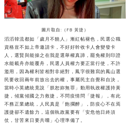
圖片取自:（FB
黃捷
）
滔滔韓流都如「歲月不饒人」漸紅帖褪色，民選公職
資格豈不如上帝邀請卡，不好好幹收卡人會變發卡
人，選賢與能操之在我是選舉權真諦，罷免權則印證
水能載舟亦能覆舟，民選人員權力要正當行使，不許
濫用，因為權利皆相對非絕對，鳳字很難寫的鳳山選
民要收回兩年前放出去的權，事屬民主自覺和自決，
當時小英總統竟說「朕恕妳無罪」動用執政權護持黃
捷，傾黨傾國之力救捷，不問疫情問「捷報」，有此
不務正業總統，人民真是「飽擱醉」，防疫心不在焉
護捷卻不遺餘力，這個執政黨要有「安危他日終須
仗，甘苦來日要共嚐」心理準備了。