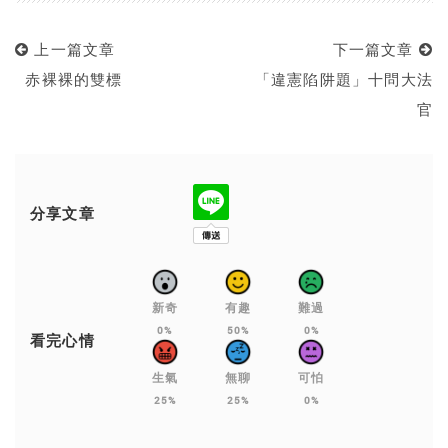
上一篇文章
下一篇文章
赤裸裸的雙標
「違憲陷阱題」十問大法
官
分享文章
新奇
有趣
難過
0%
50%
0%
看完心情
生氣
無聊
可怕
25%
25%
0%