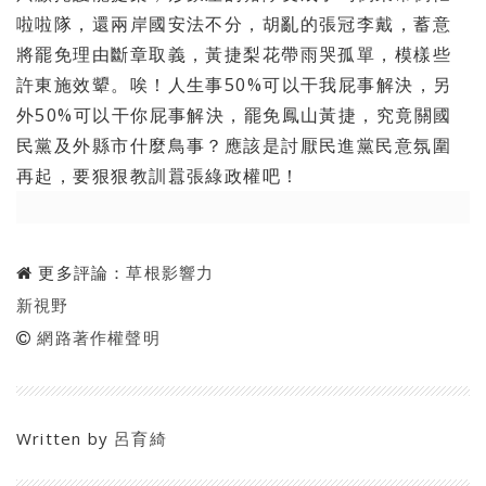
啦啦隊，
還兩岸國安法不分，胡亂的張冠李戴，蓄意
將罷免理由斷章取義，
黃捷梨花帶雨哭孤單，模樣些
許東施效顰。唉！人生事50%
可以干我屁事解決，另
外50%可以干你屁事解決，罷免鳳山黃捷，
究竟關國
民黨及外縣市什麼鳥事？應該是討厭民進黨民意氛圍
再起，
要狠狠教訓囂張綠政權吧！
更多評論：
草根影響力
新視野
網路著作權聲明
Written by
呂育綺