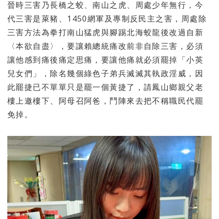
晉時三害乃長橋之蛟、南山之虎、周處少年無行，今
代三害是萊豬、1450網軍及專制反民主之害，周處除
三害方法為拳打南山猛虎與腳踢北海蛟龍後改過自新
〈本欲自盡〉，要讓賴總統痛改前非自除三害，必須
讓他感到痛後痛定思痛，要讓他痛就必須罷掉「小英
兒女們」，除名幾個綠色子弟兵滅滅其執政淫威，因
此罷捷已不單單只是罷一個黃捷了，請鳳山鄉親父老
樓上邀樓下、阿母召阿爸，鬥陣來去把不稱職民代罷
免掉。