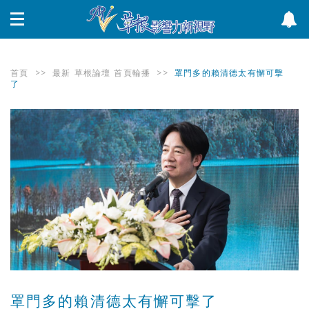
首頁
>>
最新
草根論壇
首頁輪播
>>
罩門多的賴清德太有懈可擊
了
罩門多的賴清德太有懈可擊了