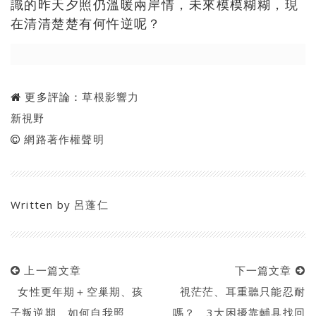
識的昨天夕照仍溫暖兩岸情，未來模模糊糊，現
在清清楚楚有何忤逆呢？
更多評論：
草根影響力
新視野
網路著作權聲明
Written by
呂蓬仁
上一篇文章
下一篇文章
女性更年期＋空巢期、孩
視茫茫、耳重聽只能忍耐
子叛逆期 如何自我照
嗎？ 3大困擾靠輔具找回