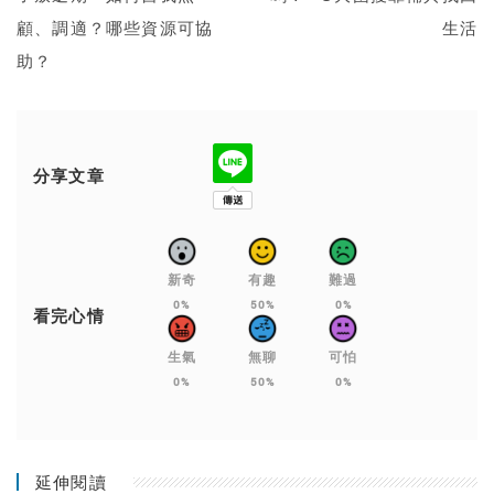
顧、調適？哪些資源可協
生活
助？
分享文章
新奇
有趣
難過
0%
50%
0%
看完心情
生氣
無聊
可怕
0%
50%
0%
延伸閱讀