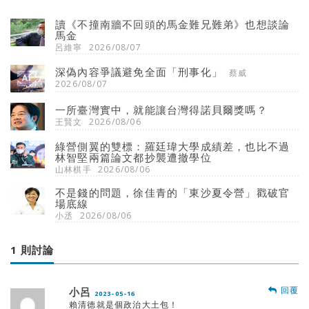
讀《不撞南牆不回頭的馬金難兄難弟》也想談論
馬金
呂維寧
2026/08/07
深偽內容爭議避免全面「刑事化」
蔡威
2026/08/07
一所臺灣實中，就能讓台灣得諾貝爾獎嗎？
王賢文
2026/08/06
綠營側翼的雙標：羅廷瑋大學成績差，也比不過
林智堅兩篇論文都抄襲遭撤學位
山林棋手
2026/08/06
不是錢的問題，徐佳青的「東沙夏令營」戳破官
場底線
小丞
2026/08/06
1 則討論
回覆
小呂
2023-05-16
賴清德就是個政治大土包！