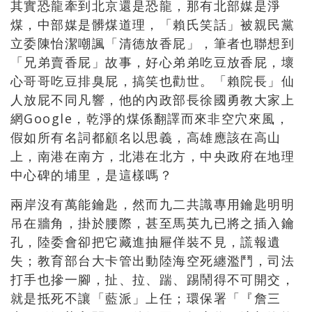
其實恐龍牽到北京還是恐龍，那有北部媒是淨
煤，中部媒是髒煤道理，「賴氏笑話」被親民黨
立委陳怡潔嘲諷「清德放香屁」，筆者也聯想到
「兄弟賣香屁」故事，好心弟弟吃豆放香屁，壞
心哥哥吃豆排臭屁，搞笑也勸世。「賴院長」仙
人放屁不同凡響，他的內政部長徐國勇教大家上
網Google，乾淨的煤係翻譯而來非空穴來風，
假如所有名詞都顧名以思義，高雄應該在高山
上，南港在南方，北港在北方，中央政府在地理
中心碑的埔里，是這樣嗎？
兩岸沒有萬能鑰匙，然而九二共識專用鑰匙明明
吊在牆角，掛於腰際，甚至馬英九已將之插入鑰
孔，陸委會卻把它藏進抽屜佯裝不見，謊報遺
失；教育部台大卡管出動陸海空死纏濫鬥，司法
打手也摻一腳，扯、拉、踹、踢鬧得不可開交，
就是抵死不讓「藍派」上任；環保署「『詹三