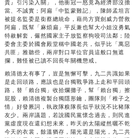
貴』引污染入關」，他衝冠一怒竟為經濟部沒擔
當、不誠實；阿扁「中監蒙難記」，陳師孟坦言
被提名監委是銜蔡總統命，藉尚方寶劍威力營救
阿扁，既幫「麻煩扁」平反兼也幫大小姐沒勇氣
特赦解套，儼然國家主子放監察狗咬司法鄰；陸
委會主委於國會殿堂稱中國老共，似乎比「萬惡
共匪」雅聽些，兩岸對口單位官員這般口無遮
攔，難怪被已讀不回長年關機懲戒。
賴清德太有事了，豈是無懈可擊，九二共識如果
是走回頭路，應該也是台獨戰爭路上走和平回頭
路，替「賴台獨」收拾爛攤子，幫「賴台獨」擦
屁股，賴清德複製台獨隱形鑰，團隊則「稚子之
情」好發厥詞，執政隊糗隊長似乎狀況不比豬隊
友少。兩岸議題，若說國民黨懷念過去，則民進
黨虛度現在還幻想未來，昨天的太陽縱然曬不乾
今天的衣裳，餘溫猶存，陽光還是陽光，九二共