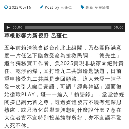
2023/05/16
Post by
呂蓬仁
最新
草根論壇
瀏覽數
498
次
00:00
00:00
草根影響力新視野 呂蓬仁
五年前賴清德會從台南北上組閣，乃蔡團隊滿意
度一片低迷下臨危受命為搶救民調，「德先生」
繼台獨務實工作者、負2025實現非核家園絕對責
任、乾淨的煤，又打造九二共識鑰匙話題，日前
重申接受九二共識是走回頭路。這人老愛一陣子
發一次引人矚目豪語，可謂「經典幹話」週而復
始循環PLAY，堪一一編入「賴語錄」，堂堂曾經
閣揆已副元首之尊，透過媒體發言不曉有無深思
熟慮，或只激化選舉隨興想到什麼說什麼？意在
大位者實不宜特別投某族群所好，亦不宜語不驚
人死不休。