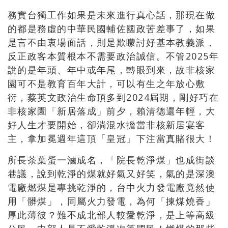
務實台獨工作如果是未來進行真心話，那現在做
的都是務虛的中華民國輔佐國政苦差事了，如果
是言不由衷場面話，則是欺矇討好基本教義派，
反正政客本質根本不需要政治誠信。不管2025年
說的是年頭、年中或年尾，轉眼到來，故非核家
園可不是教育百年大計，可以有生之年放心敷
衍，蔡英文政治生命頂多到2024屆期，剛好巧在
非核家園「新居落成」前夕，賴清德還年輕，大
好人生才要開始，卻淌混水擔當非核新居宴客
主，拿加冕週年這頂「皇冠」下注當真賭很大！
所長茶葉蛋一滷成名，「院長乾淨煤」也成街談
巷議，說到乾淨的煤就好氣又好笑，氣的是深澳
電廠燃煤是專挑乾淨的，台中火力發電廠竟然使
用「髒煤」，同屬火力發電，為何「揀煤燒香」
厚此薄彼？難不成北部人較愛乾淨，是上等高級