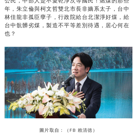
公民，中部人是不愛乾淨次等國民！燃煤的那些
年，朱立倫與柯文哲雙北市長非嫡系太子，台中
林佳龍非孤臣孽子，行政院給台北潔淨好煤，給
台中骯髒劣煤，製造不平等差別待遇，居心何在
也？
圖片取自：（FB
賴清德
）