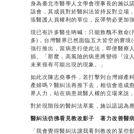
身為臺北市醫學人文學會理事長的施以
該會，其成員對於醫糾法皆持反對立場
張醫護人員權利的單位，反彈勢必更加
現已有許多醫生吶喊：只能救醜不救命(
多)，台灣醫界已然面臨五大皆空的窘境
強行推出，當病患行使此法，即便醫療
損。「那麼，高風險的病患將變得『沒
未來很有可能出現的現象。」
如此次陳志堯事件，若打擊到台灣婦產
產婦嗎？醫糾法再推下去，相信會造成
界人力，站在病患就醫人權的立場來說
對於現階段的醫糾法草案，施以諾認為
醫糾法彷彿看見教改影子 著力改善醫
「我會覺得醫糾法讓我看到教改的某些