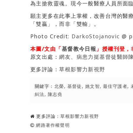
為主搶救靈魂。現今一般醫療人員所面
願主更多在此事上掌權，改善台灣的醫
「雙贏」，而非「雙輸」。
Photo Credit:
DarkoStojanovic
@ pi
本圖/文由「
基督教今日報
」授權刊登，
原文出處：
網友、病患力挺基督徒醫師
更多評論：
草根影響力新視野
關鍵字：
北榮
,
基督徒
,
姚文智
,
最佳守護者
,
糾法
,
陳志堯
更多評論：
草根影響力新視野
網路著作權聲明