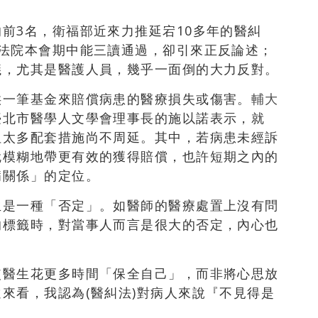
前3名，衛福部近來力推延宕10多年的醫糾
立法院本會期中能三讀通過，卻引來正反論述；
議，尤其是醫護人員，幾乎一面倒的大力反對。
供一筆基金來賠償病患的醫療損失或傷害。
輔大
臺北市醫學人文學會理事長的施以諾表示，就
但太多配套措施尚不周延。其中，若病患未經訴
就模糊地帶更有效的獲得賠償，也許短期之內的
病關係」的定位。
生是一種「否定」。如醫師的醫療處置上沒有問
的標籤時，對當事人而言是很大的否定，內心也
使醫生花更多時間「保全自己」，而非將心思放
來看，我認為(醫糾法)對病人來說『不見得是