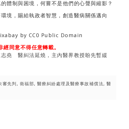
臨的體制與困境，何嘗不是他們的心聲與縮影？
療環境，賜給執政者智慧，創造醫病關係邁向
xabay by CC0 Public Domain
非經同意不得任意轉載。
陳志堯 醫糾法延燒，主內醫界教授盼先暫緩
未審先判
,
衛福部
,
醫療糾紛處理及醫療事故補償法
,
醫