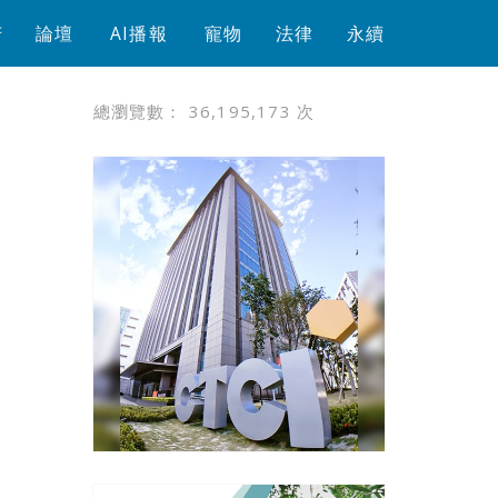
芳
論壇
AI播報
寵物
法律
永續
總瀏覽數：
36,195,173
次