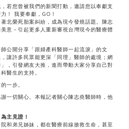
代，若您曾被我們的新聞打動，邀請您以奉獻支
力！ 我要奉獻，GO！
因著北榮死胎案糾紛，成為現今發燒話題。陳志
的美意－引起更多人重新審視台灣現今的醫療體
醫師公開分享「跟婦產科醫師一起流淚」的文
程，讓許多民眾能更深「同理」醫師的處境；網
師」，引發網友大推，進而帶動大家分享自己對
產科醫生的支持。
前的一步。
感謝一切關心。本報記者關心陳志堯醫師時，他
，為主見證！
醫院和弟兄姊妹，都在醫療前線搶救生命，甚至