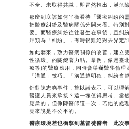
不全、未取得共識，即冒然推出，滿危
那麼到底該如何平衡看待「醫療糾紛的
把醫療糾紛及醫病關係分開來看。特別
要。而醫療糾紛往往發生在事後，且糾
歸類為「糾紛」，有時很難絕對去界定
如此聽來，致力醫病關係的改善，建立
性循環」的關鍵著力點。舉例，像是臺北
療等)的醫療應用，同時會舉辦醫學倫理
「溝通」技巧。「溝通越明確，糾紛會
針對陳志堯事件，施以諾表示，可以理
醫護人員來承接？這一塊值得思考。當
應當的，但像陳醫師這一次，若他的處
堯來說是不公平的。
醫療環境差也衝擊到基督徒醫者 此次