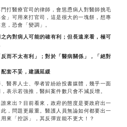
專門打醫療官司的律師，會慫恿病人對醫師挑毛
基金」可用來打官司，這是很大的一塊餅，想專
本意，恐會「變調」。
期之內對病人可能的確有利；但長遠來看，極可
。
「反而不太有利」；對於「醫病關係」，「絕對
 配套不妥，建議延緩
師、醫界人士、學者皆紛紛投書媒體，幾乎一面
例，表示若強推，醫糾案件數只會不減反增。
由誰來出？目前看來，政府的態度是要政府出一
如此，問題更嚴重。醫護人員無論如何都要出一
人用來「控訴」，其反彈豈能不更大！？