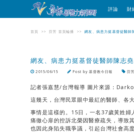
評論
財
首頁
>>
芬芳
首頁輪播
>>
網友、病患力挺基督徒醫師
網友、病患力挺基督徒醫師陳志
2015/06/15
Post by
基督教今日報
芬
記者張嘉慧/台灣報導 圖片來源：DarkoSt
這幾天，台灣民眾眼中最紅的醫師、各
事情是這樣的。15日，一名37歲黃姓
痛徹心扉的控訴北榮因醫療疏失，導致
也因此身陷失職爭議，引起台灣社會高