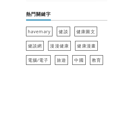
熱門關鍵字
havemary
健談
健康圖文
健談網
漫漫健康
健康漫畫
電腦/電子
旅遊
中國
教育