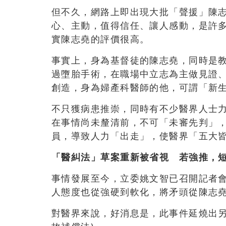
但不久，網路上即出現大批「聲援」陳
心、主動，值得信任、讓人感動，是許
實陳志堯的評價很高。
事實上，身為基督徒的陳志堯，同時是
過墮胎手術，在職場中立志為主做見證
創造，身為婦產科醫師的他，可謂「新
不只獲病患推崇，同時有不少醫界人士
在事情尚未釐清前，不可「未審先判」
員，導致人力「出走」，使醫界「五大
「醫糾法」草案重新被省視 若強推，
事情發展至今，立委姚文智已召開記者
人態度也從強硬到軟化，將矛頭從陳志
對醫界來說，好消息是，此事件延燒出另