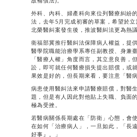
故補償法)。
外科、內科、婦產科向來位列醫療糾紛的
法，去年5月完成初審的草案，希望於
北榮醫糾案發生後，推波醫糾法更為熱
衛福部冀推行醫糾法保障病人權益，提
醫學院職能治療學系專任副教授、身兼
「醫療人權」角度而言，其立意良善，
訟，即可就任何醫療損失提出賠償，或
果效是好的，但長期來看，要注意「醫
病患使用醫糾法來申請醫療賠償，對醫
題，但是有人因此對他貼上失職、負面
極為受挫。
若醫病關係長期處在「防衛」心態，會
在如何「治療病人」，一旦如此，「長遠
好事』。」