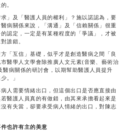
險的。
需求」及「醫護人員的權利」？施以諾認為，要
對醫病關係來說，「溝通」及「信賴關係」很重
紛的認定，一定是有某種程度的「爭議」，才被
誰對誰錯。
雙方「互信」基礎，似乎才是創造醫病之間「良
市醫學人文學會除推廣人文元素(音樂、藝術治
及醫病關係的研討會，以期幫助醫護人員提升
越少。」
解病人需要情緒出口，但這個出口是否應直接由
然若醫護人員真的有做錯，由其來承擔看起來是
理沒有失當，卻要承受病人情緒的出口，對陳志
事件也許有主的美意