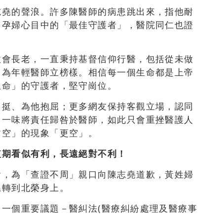
志堯的聲浪。許多陳醫師的病患跳出來，指他耐
多孕婦心目中的「最佳守護者」，醫院同仁也證
教會長老，一直秉持基督信仰行醫，包括從未做
、為年輕醫師立榜樣。相信每一個生命都是上帝
生命」的守護者，堅守崗位。
力挺、為他抱屈；更多網友保持客觀立場，認同
，一味將責任歸咎於醫師，如此只會重挫醫護人
皆空」的現象「更空」。
短期看似有利，長遠絕對不利！
會，為「查證不周」親口向陳志堯道歉，黃姓婦
堯轉到北榮身上。
一個重要議題－醫糾法(醫療糾紛處理及醫療事