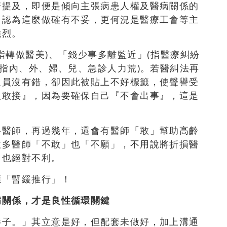
諾提及，即便是傾向主張病患人權及醫病關係的
，認為這麼做確有不妥，更何況是醫療工會等主
強烈。
指轉做醫美)、「錢少事多離監近」(指醫療糾紛
(指內、外、婦、兒、急診人力荒)。若醫糾法再
人員沒有錯，卻因此被貼上不好標籤，使聲譽受
人敢接』，因為要確保自己『不會出事』，這是
科醫師，再過幾年，還會有醫師「敢」幫助高齡
愈多醫師「不敢」也「不願」，不用說將折損醫
，也絕對不利。
應「暫緩推行」！
病關係，才是良性循環關鍵
影子。」其立意是好，但配套未做好，加上溝通