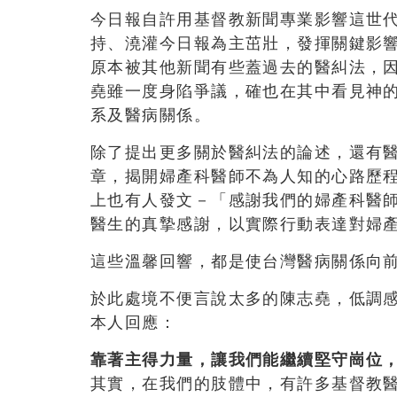
今日報自許用基督教新聞專業影響這世
持、澆灌今日報為主茁壯，發揮關鍵影響
原本被其他新聞有些蓋過去的醫糾法，
堯雖一度身陷爭議，確也在其中看見神
系及醫病關係。
除了提出更多關於醫糾法的論述，還有
章，揭開婦產科醫師不為人知的心路歷
上也有人發文－「感謝我們的婦產科醫
醫生的真摯感謝，以實際行動表達對婦
這些溫馨回響，都是使台灣醫病關係向
於此處境不便言說太多的陳志堯，低調
本人回應：
靠著主得力量，讓我們能繼續堅守崗位
其實，在我們的肢體中，有許多基督教