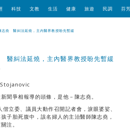
經
科技
文教
生活
健康
旅遊
民調
芬
陳志堯 醫糾法延燒，主內醫界教授盼先暫緩
堯 醫糾法延燒，主內醫界教授盼先暫緩
芳
瀏覽數
2,352
次
ojanovic
大新聞爭相報導的頭條，是他－陳志堯。
婦人偕立委、議員大動作召開記者會，淚眼婆娑、
其孩子胎死腹中，該名婦人的主治醫師陳志堯，
度關注。