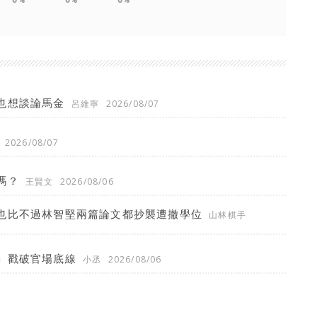
也想談論馬金
呂維寧
2026/08/07
2026/08/07
嗎？
王賢文
2026/08/06
也比不過林智堅兩篇論文都抄襲遭撤學位
山林棋手
」戳破官場底線
小丞
2026/08/06