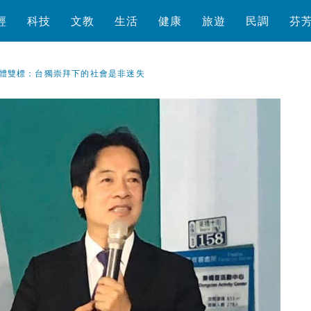
經
科技
文教
生活
健康
旅遊
民調
芬
體雙標：台獨崇拜下的社會是非迷失