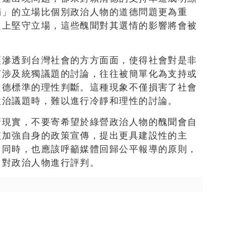
獨」的立場比個別政治人物的道德問題更為重
題上堅守立場，這些醜聞對其選情的影響將會被
經滲透到台灣社會的方方面面，使得社會對是非
何涉及統獨議題的討論，往往被簡單化為支持或
道德標準的理性判斷。這種現象不僅損害了社會
政治議題時，難以進行冷靜和理性的討論。
清現實，不要寄希望於綠營政治人物的醜聞會自
該加強自身的政策宣傳，提出更具建設性的主
。同時，也應該呼籲媒體回歸公平報導的原則，
，對政治人物進行評判。