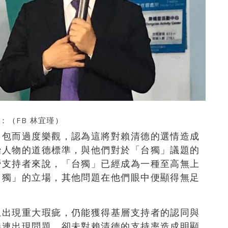
：（
FB 林宜瑾
）
出包而過度樂觀，認為這將對賴清德的選情造成
治人物的道德標準，與他們對於「台獨」議題的
營支持者來說，「台獨」已經成為一種至高無上
台獨」的立場，其他問題在他們眼中便顯得無足
上出現重大瑕疵，仍能獲得基層支持者的認同與
接連出現問題，卻未對賴清德的支持率造成明顯