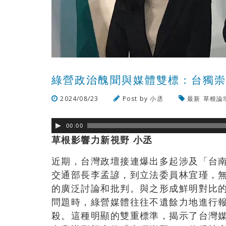
綠營政治醜聞與媒體雙標：台獨
2024/08/23
Post by
小丞
最新
草根論
00:00
草根影響力新視野 小丞
近期，台灣政壇接連爆出多起涉及「台
交通部長李孟諺，到立法委員林宜瑾，
的廣泛討論和批判。與之形成鮮明對比
問題時，綠營媒體往往不遺餘力地進行
殺。這種明顯的雙重標準，揭示了台灣