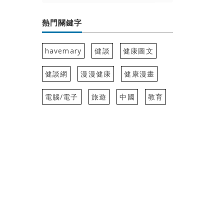
熱門關鍵字
havemary
健談
健康圖文
健談網
漫漫健康
健康漫畫
電腦/電子
旅遊
中國
教育