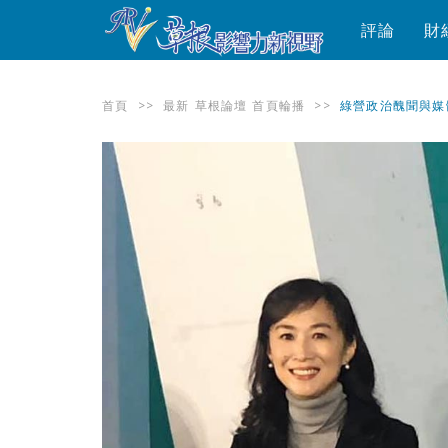
評論
財
首頁
>>
最新
草根論壇
首頁輪播
>>
綠營政治醜聞與媒