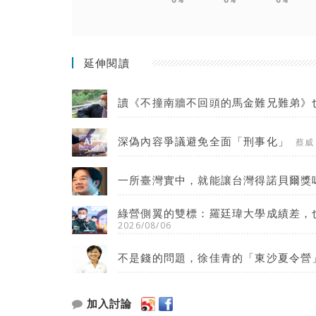
延伸閱讀
讀《不撞南牆不回頭的馬金難兄難弟》
深偽內容爭議避免全面「刑事化」
蔡威
一所臺灣實中，就能讓台灣得諾貝爾獎
綠營側翼的雙標：羅廷瑋大學成績差，
2026/08/06
不是錢的問題，徐佳青的「東沙夏令營
加入討論