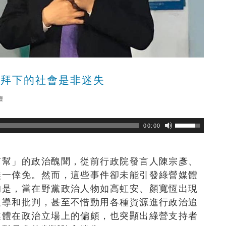
崇拜下的社會是非迷失
壇
瀏覽數
254
次
00:00
南幫」的政治醜聞，從前行政院發言人陳宗彥、
無一倖免。然而，這些事件卻未能引發綠營媒體
的是，當在野黨政治人物如高虹安、顏寬恆出現
報導和批判，甚至不惜動用各種資源進行政治追
媒體在政治立場上的偏頗，也突顯出綠營支持者