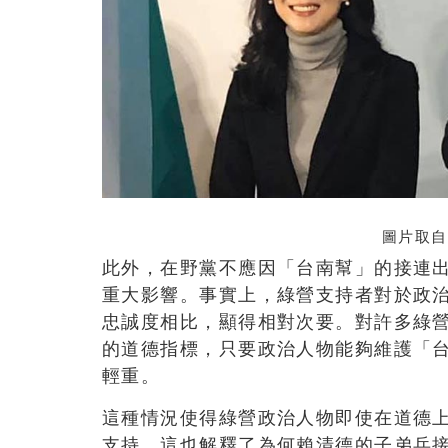
圖片取自
此外，在野黨不應因「台南幫」的接連
重大影響。事實上，綠營支持者對於政
忠誠度相比，顯得相對次要。對許多綠
的道德指標，只要政治人物能夠維護「
輕重。
這種情況使得綠營政治人物即使在道德
支持。這也解釋了為何賴清德的子弟兵