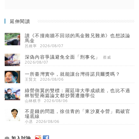
延伸閱讀
讀《不撞南牆不回頭的馬金難兄難弟》也想談論
馬金
呂維寧
2026/08/07
深偽內容爭議避免全面「刑事化」
蔡威
2026/08/07
一所臺灣實中，就能讓台灣得諾貝爾獎嗎？
王賢文
2026/08/06
綠營側翼的雙標：羅廷瑋大學成績差，也比不過
林智堅兩篇論文都抄襲遭撤學位
山林棋手
2026/08/06
不是錢的問題，徐佳青的「東沙夏令營」戳破官
場底線
小丞
2026/08/06
加入討論