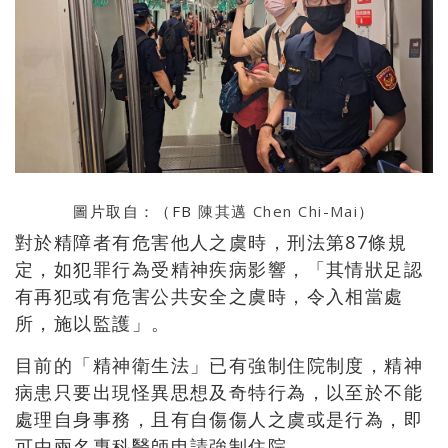
圖片取自：（FB
陳其邁 Chen Chi-Mai
）
對於精障者有危害他人之虞時，刑法第87條規
定，如犯罪行為受精神疾病影響，「其情狀足認
有再犯或有危害公共安全之虞時，令入相當處
所，施以監護」。
目前的「精神衛生法」已有強制住院制度，精神
病患只要出現怪異思想及奇特行為，以至於不能
處理自身事務，且有自傷傷人之虞或是行為，即
可由兩名專科醫師申請強制住院。