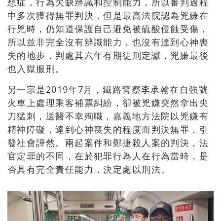
想症，行為欠缺辨識和控制能力，所以審判過程
中多次獲得無罪判決，但是最高法院認為兇嫌在
行兇時，仍知道保護自己避免被硫酸侵蝕受傷，
所以並非完全沒有辨識能力，也沒有達到心神喪
失的地步，判處其六年有期徒刑定讞，兇嫌最後
也入獄服刑。
另一宗是2019年7月，鐵路警察李承翰在自強號
火車上處理乘客補票糾紛，卻被兇嫌突然拿出尖
刀猛刺，送醫不幸殉職，嘉義地方法院以兇嫌有
精神障礙，達到心神喪失的程度而判決無罪，引
發社會譁然。兩起案件和鄭捷殺人案的判決，法
官定罪的不同，在於犯罪行為人在行為當時，是
否具有完全責任能力，決定處以刑法。