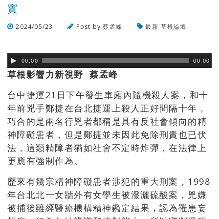
實
2024/05/23
Post by
蔡孟峰
最新
草根論壇
瀏覽數
344
次
00:00
00:00
草根影響力新視野 蔡孟峰
台中捷運21日下午發生車廂內隨機殺人案，和十
年前兇手鄭捷在台北捷運上殺人正好間隔十年，
巧合的是兩名行兇者都稱是具有反社會傾向的精
神障礙患者，但是鄭捷並未因此免除刑責也已伏
法，這類精障者猶如社會不定時炸彈，在法律上
更應有強制作為。
歷來有幾宗精神障礙患者涉犯的重大刑案，1998
年台北北一女牆外有女學生被潑灑硫酸案，兇嫌
被捕後雖經醫療機構精神鑑定結果，認為罹患妄