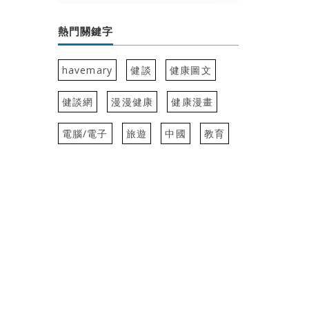
熱門關鍵字
havemary
健談
健康圖文
健談網
漫漫健康
健康漫畫
電腦/電子
旅遊
中國
教育