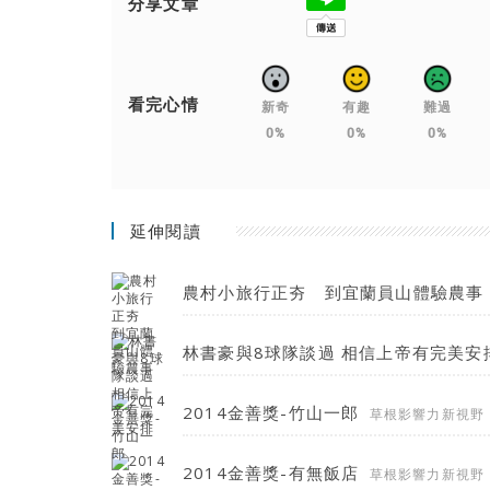
分享文章
看完心情
新奇
有趣
難過
0%
0%
0%
延伸閱讀
農村小旅行正夯 到宜蘭員山體驗農事
林書豪與8球隊談過 相信上帝有完美安
2014金善獎-竹山一郎
草根影響力新視野
2014金善獎-有無飯店
草根影響力新視野