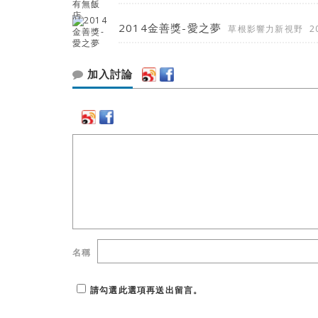
2014金善獎-愛之夢
草根影響力新視野
2
加入討論
名稱
請勾選此選項再送出留言。