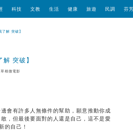
經
科技
文教
生活
健康
旅遊
民調
芬
我了解 突破】
了解 突破】
草根微電影
瀏覽數
409
次
身邊會有許多人無條件的幫助，願意推動你成
勇敢，但最後要面對的人還是自己，這不是愛
有新的自己！