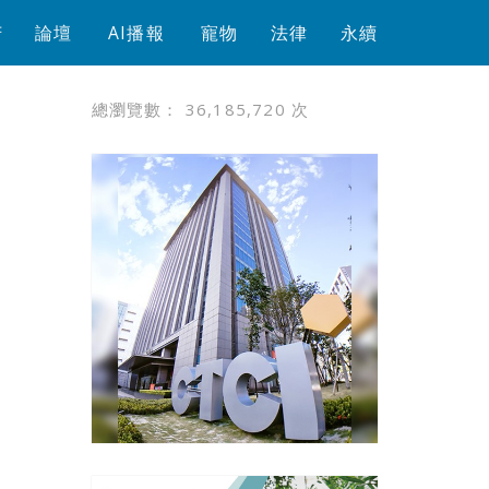
芳
論壇
AI播報
寵物
法律
永續
總瀏覽數：
36,185,720
次