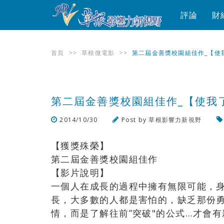
評論
財
首頁
>>
草根微電影
>>
第二屆金善獎校園組佳作_【使
第二屆金善獎校園組佳作_【使我
2014/10/30
Post by
草根影響力新視野
【獲獎殊榮】
第二屆金善獎校園組佳作
【影片說明】
一個人在成長的過程中擁有無限可能，
長，大多數的人都是害怕的，缺乏那份
情，而是了解往前”突破"的公式…才會