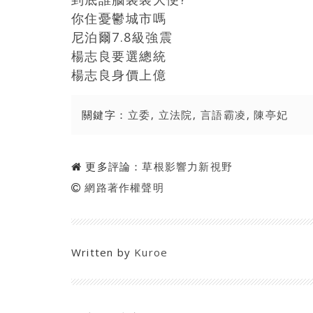
你住憂鬱城市嗎
尼泊爾7.8級強震
楊志良要選總統
楊志良身價上億
關鍵字：
立委
,
立法院
,
言語霸凌
,
陳亭妃
更多評論：
草根影響力新視野
網路著作權聲明
Written by
Kuroe