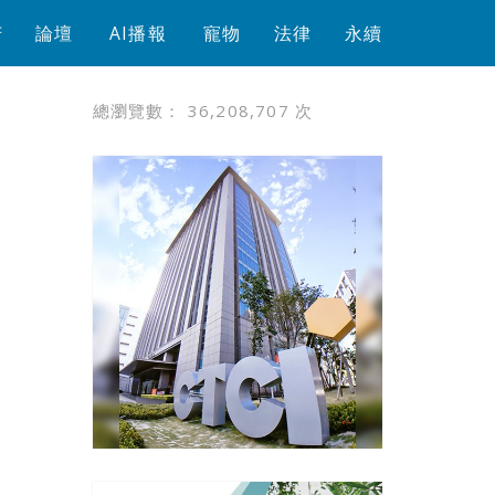
芳
論壇
AI播報
寵物
法律
永續
總瀏覽數：
36,208,707
次