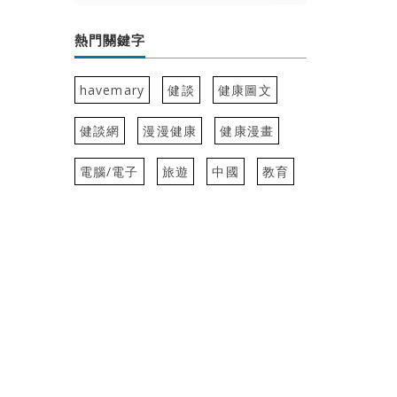
熱門關鍵字
havemary
健談
健康圖文
健談網
漫漫健康
健康漫畫
電腦/電子
旅遊
中國
教育