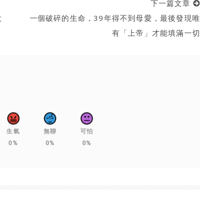
下一篇文章
太
一個破碎的生命，39年得不到母愛，最後發現唯
有「上帝」才能填滿一切
生氣
無聊
可怕
0%
0%
0%