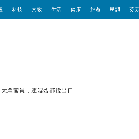
經
科技
文教
生活
健康
旅遊
民調
芬
瀏覽數
2,005
次
竭大駡官員，連混蛋都說出口。