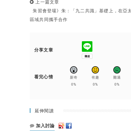
上一篇文章
朱習會登場》朱：「九二共識」基礎上，在亞
區域共同攜手合作
分享文章
看完心情
新奇
有趣
難過
0%
0%
0%
延伸閱讀
加入討論