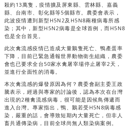
殺約13萬隻，疫情擴及屏東縣、雲林縣、嘉義
縣、台南市、彰化縣等5個縣市。農委會表示，
此波疫情遭到新型H5N2及H5N8兩種病毒所感
染；其中，新型H5N2病毒是全球首例，而H5N8
也是全台首見。
此次禽流感疫情已造成大量鵝隻死亡、鴨產蛋率
下降，目前已緊急通報世界動物衛生組織，農委
會也已要求全台50家水禽屠宰場停止屠宰2天，
並進行全面性的消毒。
本次禽流感的爆發原因為何？農委會副主委王政
騰表示，經過與專家的討論後，認為本次在台灣
出現的2種禽流感病毒，很可能是因候鳥傳遞而
進入台灣。專家指出，鴨、鵝若受H5N8病毒感
染，嚴重的話，會導致短期內大量死亡，但非人
畜共通傳染病，目前全球尚無人類染病案例。