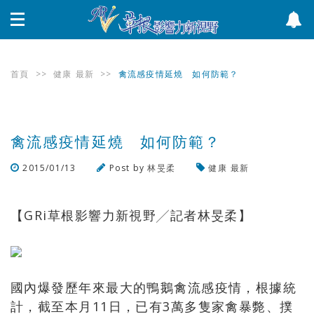
首頁
>>
健康
最新
>>
禽流感疫情延燒 如何防範？
禽流感疫情延燒 如何防範？
2015/01/13
Post by
林旻柔
健康
最新
瀏覽數
699
次
【GRi草根影響力新視野╱記者林旻柔】
國內爆發歷年來最大的鴨鵝禽流感疫情，根據統
計，截至本月11日，已有3萬多隻家禽暴斃、撲