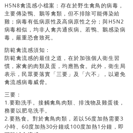
H5N8禽流感小檔案：存在於野生禽鳥的病毒，
主要傳染鴨、鵝等禽類，但不排除可能傳染給
雞；病毒有低病原性及高病原性之分；與H5N2
病毒相似，均非人禽共通疾病。若鴨、鵝感染病
毒，嚴重恐會致死。
防範禽流感須知：
防範禽流感的最佳之道，在於加強個人衛生習
慣，家禽的肉類及蛋，均應熟食。此外，衛生局
表示，民眾要落實「三要」及「六不」，以避免
禽流感病毒威脅。
三要：
1.要勤洗手。接觸禽鳥肉類、排洩物及雞蛋後，
務要以肥皂洗手。
2.要熟食。對於禽鳥肉類，若以56度加熱需要3
小時、60度加熱30分鐘或100度加熱1分鐘，即