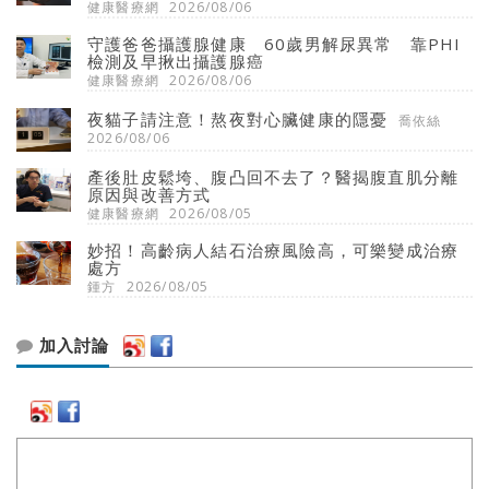
健康醫療網
2026/08/06
守護爸爸攝護腺健康 60歲男解尿異常 靠PHI
檢測及早揪出攝護腺癌
健康醫療網
2026/08/06
夜貓子請注意！熬夜對心臟健康的隱憂
喬依絲
2026/08/06
產後肚皮鬆垮、腹凸回不去了？醫揭腹直肌分離
原因與改善方式
健康醫療網
2026/08/05
妙招！高齡病人結石治療風險高，可樂變成治療
處方
鍾方
2026/08/05
加入討論