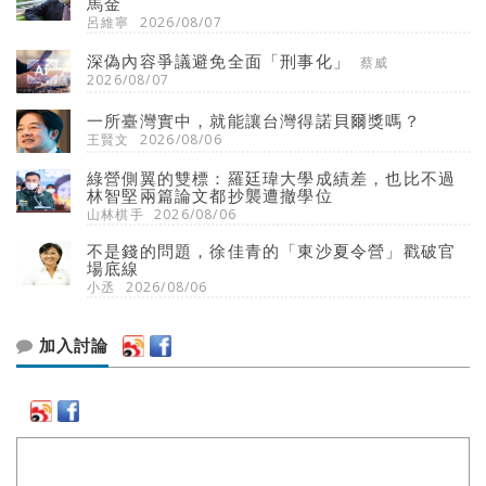
馬金
呂維寧
2026/08/07
深偽內容爭議避免全面「刑事化」
蔡威
2026/08/07
一所臺灣實中，就能讓台灣得諾貝爾獎嗎？
王賢文
2026/08/06
綠營側翼的雙標：羅廷瑋大學成績差，也比不過
林智堅兩篇論文都抄襲遭撤學位
山林棋手
2026/08/06
不是錢的問題，徐佳青的「東沙夏令營」戳破官
場底線
小丞
2026/08/06
加入討論