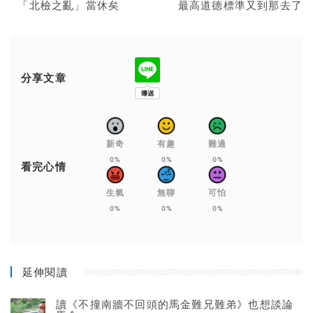
「北檢之亂」當休矣
最高道德標準又到那去了
分享文章
新奇
有趣
難過
0%
0%
0%
看完心情
生氣
無聊
可怕
0%
0%
0%
延伸閱讀
讀《不撞南牆不回頭的馬金難兄難弟》也想談論