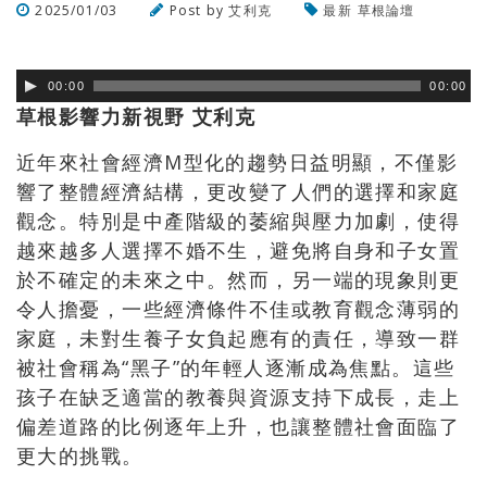
2025/01/03
Post by
艾利克
最新
草根論壇
瀏覽數
780
次
00:00
00:00
草根影響力新視野 艾利克
近年來社會經濟M型化的趨勢日益明顯，不僅影
響了整體經濟結構，更改變了人們的選擇和家庭
觀念。特別是中產階級的萎縮與壓力加劇，使得
越來越多人選擇不婚不生，避免將自身和子女置
於不確定的未來之中。然而，另一端的現象則更
令人擔憂，一些經濟條件不佳或教育觀念薄弱的
家庭，未對生養子女負起應有的責任，導致一群
被社會稱為“黑子”的年輕人逐漸成為焦點。這些
孩子在缺乏適當的教養與資源支持下成長，走上
偏差道路的比例逐年上升，也讓整體社會面臨了
更大的挑戰。