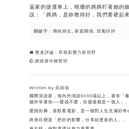
返家的捷運車上，曉珊的媽媽盯著她的
說：「媽媽，是妳教得好，我們要硬起
關鍵字：
傳統婦女
,
家庭關係
,
鼓勵扶持
更多評論：
草根影響力新視野
網路著作權聲明
Written by
吳娟瑜
國際演說家，海內外演說6000場以上，著有「
牆外等著你──愛或不愛，你最後都是一個人」
愛跳街舞，喜歡看電影，是一個對人生充滿好奇心的「女
終身目標是「把好的影響，分享給更多的人」。
座右銘：做對選擇比努力更重要。