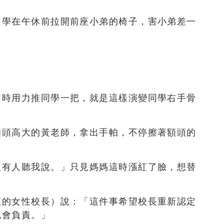
同學在午休前拉開前座小弟的椅子，害小弟差一
同時用力推同學一把，就是這樣演變同學右手骨
個頭高大的黃老師，拿出手帕，不停擦著額頭的
沒有人聽我說。」只見媽媽這時漲紅了臉，想替
正的女性校長）說：「這件事希望校長重新認定
也會負責。」