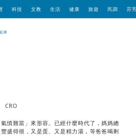
經
科技
文教
生活
健康
旅遊
民調
芬
起來
瀏覽數
1,094
次
「氣憤難當」來形容。已經什麼時代了，媽媽總
是豐盛得很，又是蛋、又是精力湯，等爸爸喝剩