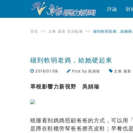
評論
財
首頁
>>
文教
最新
首頁輪播
>>
碰到軟弱老媽，給她硬
碰到軟弱老媽，給她硬起來
2018/01/08
Post by
吳娟瑜
文教
最新
草根影響力新視野 吳娟瑜
曉珊看到媽媽照顧爸爸的方式，可以用
是蹲在鞋櫃旁幫爸爸擦亮皮鞋；早餐也