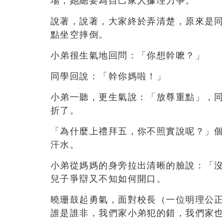
場，她總要為自己家人據理力爭。
說著，說著，大家終於弄清楚，原來是
點坐空摔倒。
小弟很生氣地回問：「你想幹嚒？」
同學回說：「幹你媽啦！」
小弟一聽，更生氣說：「放尊重點」，
折了。
「為什麼上禮拜五，你不照實說呢？」
汗水。
小弟從媽媽的身旁拉出清晰的臉說：「
兒子爭辯又不知如何開口。
曉珊鼓起勇氣，面對校長（一位明理公
誰是誰非，我們家小弟犯的錯，我們家