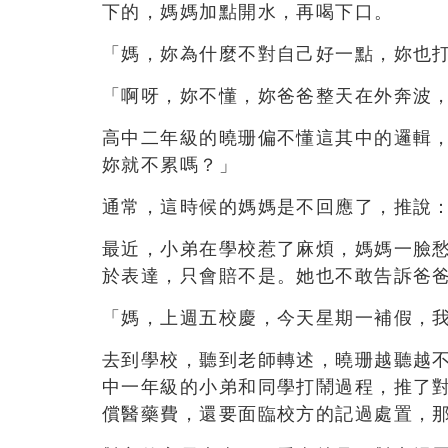
下的，媽媽加點開水，再喝下口。
「媽，妳為什麼不對自己好一點，妳也
「啊呀，妳不懂，妳爸爸整天在外奔波
高中二年級的曉珊偏不懂這其中的邏輯
妳就不累嗎？」
通常，這時候的媽媽是不回應了，推說
最近，小弟在學校惹了麻煩，媽媽一臉
於表達，只會賠不是。她也不敢告訴爸
「媽，上週五校慶，今天星期一補假，
去到學校，聽到老師轉述，曉珊越聽越
中一年級的小弟和同學打鬧過程，推了
償醫藥費，還要面臨校方的記過處置，