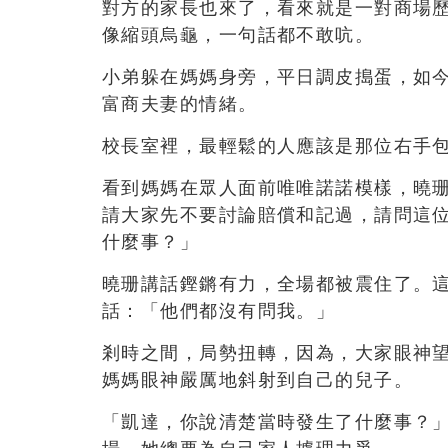
對方的家長也來了，看來就是一對商場
像縮頭烏龜，一句話都不敢吭。
小弟躲在媽媽身旁，平日調皮搗蛋，如
富商夫妻的情緒。
校長室裡，最輕鬆的人應該是那位右手
看到媽媽在眾人面前唯唯諾諾模樣，曉
請大家先不要討論賠償和記過，請問這
什麼事？」
曉珊講話鏗鏘有力，全場都被震住了。
話：「他們都沒有問我。」
剎時之間，局勢扭轉，因為，大家眼神
媽媽眼神嚴厲地斜射到自己的兒子。
「凱達，你說清楚當時發生了什麼事？