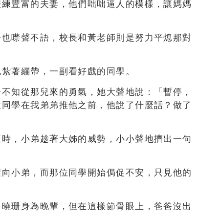
歷練豐富的夫妻，他們咄咄逼人的模樣，讓媽媽
今也噤聲不語，校長和黃老師則是努力平熄那對
包紮著繃帶，一副看好戲的同學。
珊不知從那兒來的勇氣，她大聲地說：「暫停，
位同學在我弟弟推他之前，他說了什麼話？做了
這時，小弟趁著大姊的威勢，小小聲地擠出一句
望向小弟，而那位同學開始侷促不安，只見他的
」曉珊身為晚輩，但在這樣節骨眼上，爸爸沒出