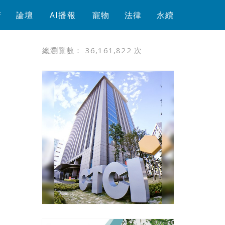
芳
論壇
AI播報
寵物
法律
永續
總瀏覽數：
36,161,822
次