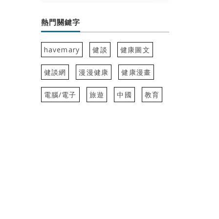
熱門關鍵字
havemary
健談
健康圖文
健談網
漫漫健康
健康漫畫
電腦/電子
旅遊
中國
教育