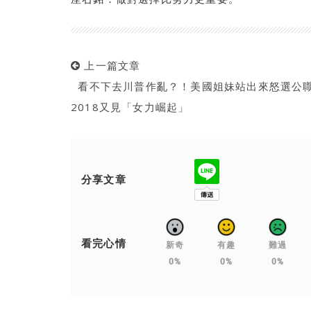
上一篇文章
看不下去川普作亂？！美國姐妹站出來怒選公
2018又見「女力崛起」
分享文章
看完心情
新奇
有趣
難過
0%
0%
0%