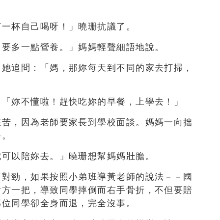
打一杯自己喝呀！」曉珊抗議了。
，要多一點營養。」媽媽輕聲細語地說。
，她追問：「媽，那妳每天到不同的家去打掃，
：「妳不懂啦！趕快吃妳的早餐，上學去！」
愁苦，因為老師要家長到學校面談。媽媽一向拙
爸。
我可以陪妳去。」曉珊想幫媽媽壯膽。
不對勁，如果按照小弟班導黃老師的說法－－國
對方一把，導致同學摔倒而右手骨折，不但要賠
那位同學卻全身而退，完全沒事。