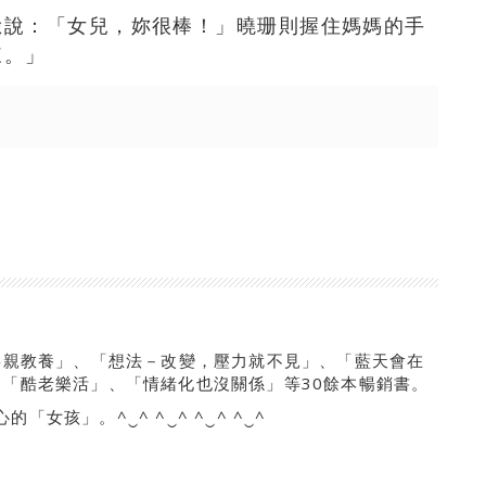
臉說：「女兒，妳很棒！」曉珊則握住媽媽的手
來。」
毒親教養」、「想法－改變，壓力就不見」、「藍天會在
、「酷老樂活」、「情緒化也沒關係」等30餘本暢銷書。
孩」。^‿^ ^‿^ ^‿^ ^‿^