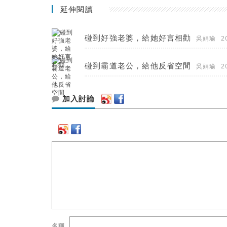
延伸閱讀
碰到好強老婆，給她好言相勸
吳娟瑜
2
碰到霸道老公，給他反省空間
吳娟瑜
2
加入討論
名稱