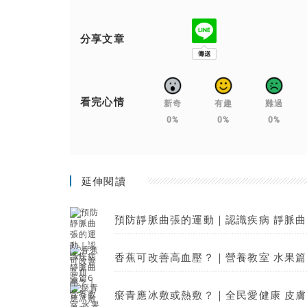
分享文章
看完心情
新奇
有趣
難過
0%
0%
0%
延伸閱讀
預防靜脈曲張的運動｜認識疾病 靜脈曲
香蕉可改善高血壓？｜營養教室 水果篇
瘀青應冰敷或熱敷？｜全民愛健康 皮膚