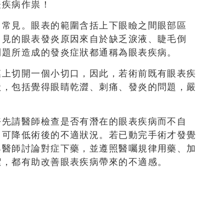
表疾病作祟！
常常見。眼表的範圍含括上下眼瞼之間眼部區
常見的眼表發炎原因來自於缺乏淚液、睫毛倒
問題所造成的發炎症狀都通稱為眼表疾病。
膜上切開一個小切口，因此，若術前既有眼表疾
狀，包括覺得眼睛乾澀、刺痛、發炎的問題，嚴
好先請醫師檢查是否有潛在的眼表疾病而不自
，可降低術後的不適狀況。若已動完手術才發覺
與醫師討論對症下藥，並遵照醫囑規律用藥、加
潔，都有助改善眼表疾病帶來的不適感。