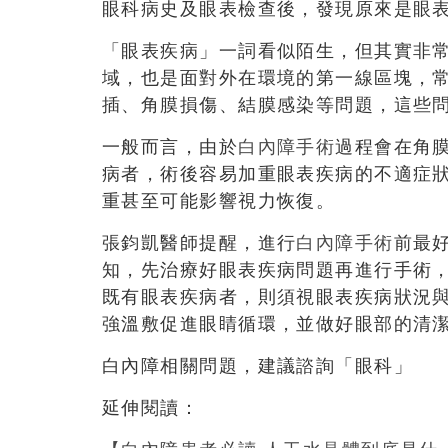
眼科病史及眼表檢查後，發現原來是眼
「眼表疾病」一詞看似陌生，但其實非
域，也是面對外在環境的第一線區塊，
插、角膜損傷、結膜感染等問題，這些
一般而言，由於
白內障手術
過程會在角
病者，術後容易加重眼表疾病的不適症
重甚至可能影響視力恢復。
張鈞凱醫師提醒，進行
白內障手術
前最
知，先治療好眼表疾病問題再進行手術
既有眼表疾病者，則須視眼表疾病狀況
強溫敷促進眼睛循環，並做好眼部的清
白內障相關問題，建議諮詢「眼科」
延伸閱讀：