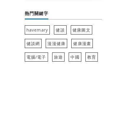
熱門關鍵字
havemary
健談
健康圖文
健談網
漫漫健康
健康漫畫
電腦/電子
旅遊
中國
教育