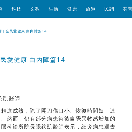
經
科技
文教
生活
健康
旅遊
民調
芬
｜全民愛健康 白內障篇14
民愛健康 白內障篇14
瀏覽數
1,622
次
鈞凱醫師
益精進成熟，除了開刀傷口小、恢復時間短，連
多。然而，仍有部分病患術後自覺異物感增加的
明眼科診所院長張鈞凱醫師表示，細究病患過去