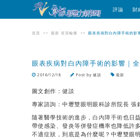
評論
財
首頁
>>
最新
首頁輪播
>>
眼表疾病對白內障手術的影響
眼表疾病對白內障手術的影響｜全
2016/12/18
Post by
健談
最新
圖文創作：
健談
專家諮詢：中壢雙眼明眼科診所院長 張
隨著醫學技術的進步，
白內障手術
也日
帶使感染、發炎等併發症機率也降低許
不適症狀，到底是為什麼呢？中壢雙眼