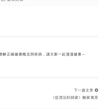
你簡單瞭解正確健康概念與疾病，讓大家一起漫漫健康～
下一篇文章
《從漂泊到歸家》離家萬里