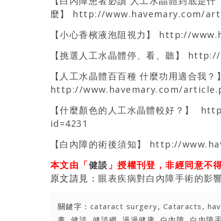
【白內障患者必讀 人工水晶體到底是什
麼】
http://www.havemary.com/art
【小心香檳液泡阻視力】
http://www.
【挑選人工水晶體停、看、聽】
http:/
【人工水晶體百百種 什麼功用適合我？
http://www.havemary.com/article.
【什麼顏色的人工水晶體較好？】
htt
id=4231
【白內障的術後須知】
http://www.ha
本文由「
健談
」授權刊登，非經同意不
原文請見：
眼表疾病對白內障手術的影響
關鍵字：
cataract surgery
,
Cataracts
,
ha
畫
,
健談
,
健談網
,
漫漫健康
,
白內障
,
白內障