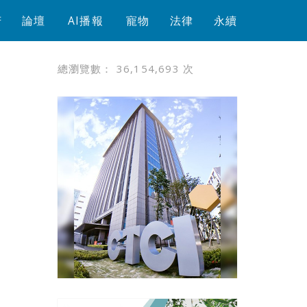
芳
論壇
AI播報
寵物
法律
永續
總瀏覽數：
36,154,693
次