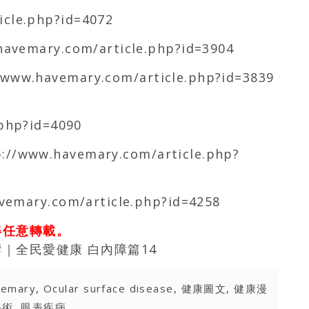
icle.php?id=4072
havemary.com/article.php?id=3904
/www.havemary.com/article.php?id=3839
】
php?id=4090
p://www.havemary.com/article.php?
vemary.com/article.php?id=4258
得任意轉載。
｜全民愛健康 白內障篇14
vemary
,
Ocular surface disease
,
健康圖文
,
健康漫
手術
,
眼表疾病