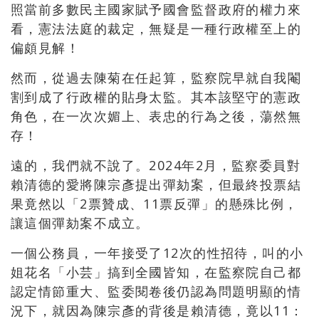
照當前多數民主國家賦予國會監督政府的權力來
看，憲法法庭的裁定，無疑是一種行政權至上的
偏頗見解！
然而，從過去陳菊在任起算，監察院早就自我閹
割到成了行政權的貼身太監。其本該堅守的憲政
角色，在一次次媚上、表忠的行為之後，蕩然無
存！
遠的，我們就不說了。
2024
年
2
月，監察委員對
賴清德的愛將陳宗彥提出彈劾案，但最終投票結
果竟然以「
2
票贊成、
11
票反彈」的懸殊比例，
讓這個彈劾案不成立。
一個公務員，一年接受了
12
次的性招待，叫的小
姐花名「小芸」搞到全國皆知，在監察院自己都
認定情節重大、監委閱卷後仍認為問題明顯的情
況下，就因為陳宗彥的背後是賴清德，竟以
11
：