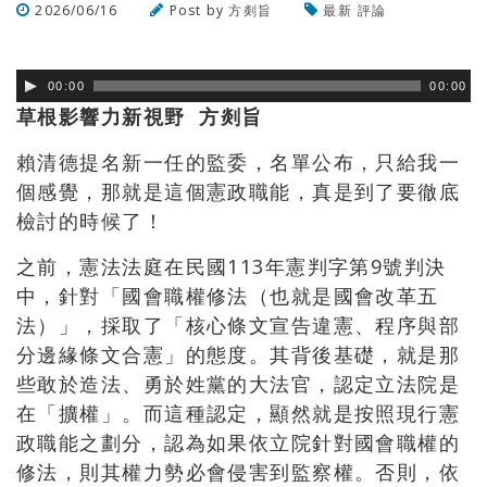
2026/06/16
Post by
方剡旨
最新
評論
瀏覽數
109
次
00:00
00:00
草根影響力新視野 方剡旨
賴清德提名新一任的監委，名單公布，只給我一
個感覺，那就是這個憲政職能，真是到了要徹底
檢討的時候了！
之前，憲法法庭在民國
113
年憲判字第
9
號判決
中，針對「國會職權修法（也就是國會改革五
法）」，採取了「核心條文宣告違憲、程序與部
分邊緣條文合憲」的態度。其背後基礎，就是那
些敢於造法、勇於姓黨的大法官，認定立法院是
在「擴權」。而這種認定，顯然就是按照現行憲
政職能之劃分，認為如果依立院針對國會職權的
修法，則其權力勢必會侵害到監察權。否則，依