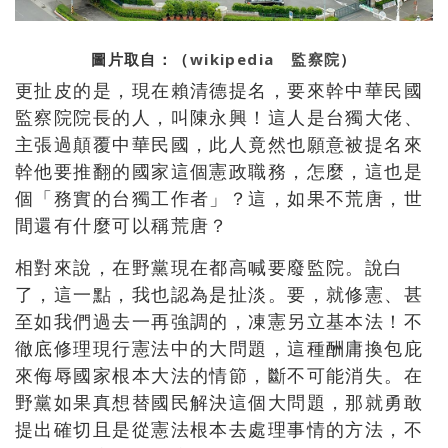
圖片取自：（
wikipedia 監察院
）
更扯皮的是，現在賴清德提名，要來幹中華民國
監察院院長的人，叫陳永興！這人是台獨大佬、
主張過顛覆中華民國，此人竟然也願意被提名來
幹他要推翻的國家這個憲政職務，怎麼，這也是
個「務實的台獨工作者」？這，如果不荒唐，世
間還有什麼可以稱荒唐？
相對來說，在野黨現在都高喊要廢監院。說白
了，這一點，我也認為是扯淡。要，就修憲、甚
至如我們過去一再強調的，凍憲另立基本法！不
徹底修理現行憲法中的大問題，這種酬庸換包庇
來侮辱國家根本大法的情節，斷不可能消失。在
野黨如果真想替國民解決這個大問題，那就勇敢
提出確切且是從憲法根本去處理事情的方法，不