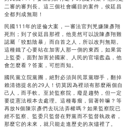
二審的審判長。這三個社會矚目的案件，侯廷昌
全都判成無期！
民國
111
年的逆倫大案，一審法官判兇嫌陳彥翔
死刑；到了侯廷昌那裡，他竟然可以說陳彥翔難
認屬「狡黠陰暴」而自首之人，所以改判無期。
這種鐵了心要站在加害人那一側的東西，如果當
上監委，面對加害於國家、人民的官場蠹蟲，他
會怎麼看？答案，可想而知。
國民黨立院黨團，絕對必須與民眾黨聯手，翻掉
賴清德提名的
29
人！切莫因為裡頭有那麼兩個自
己人，而手軟。至於監察院，廢是趨勢，但一定
要從憲法根本去處理。這種毒瘤，留著幹嘛？等
再放
N
個陳宗彥們去玩法弄權嗎？如果監察院已
經不監察、監委只監督在野黨而不監督執政者，
那麼它的未來，就只能走進歷史的灰燼裡了。