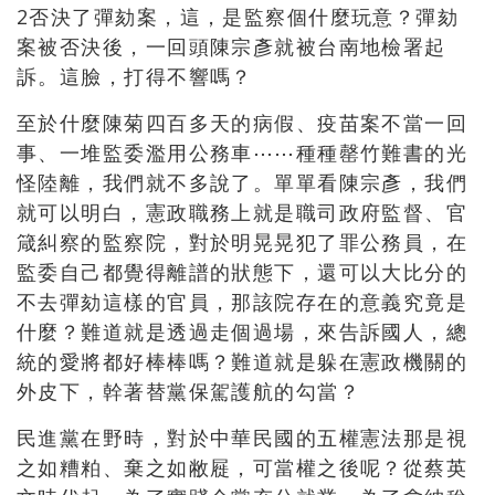
2
否決了彈劾案，這，是監察個什麼玩意？彈劾
案被否決後，一回頭陳宗彥就被台南地檢署起
訴。這臉，打得不響嗎？
至於什麼陳菊四百多天的病假、疫苗案不當一回
事、一堆監委濫用公務車
⋯⋯
種種罄竹難書的光
怪陸離，我們就不多說了。單單看陳宗彥，我們
就可以明白，憲政職務上就是職司政府監督、官
箴糾察的監察院，對於明晃晃犯了罪公務員，在
監委自己都覺得離譜的狀態下，還可以大比分的
不去彈劾這樣的官員，那該院存在的意義究竟是
什麼？難道就是透過走個過場，來告訴國人，總
統的愛將都好棒棒嗎？難道就是躲在憲政機關的
外皮下，幹著替黨保駕護航的勾當？
民進黨在野時，對於中華民國的五權憲法那是視
之如糟粕、棄之如敝屣，可當權之後呢？從蔡英