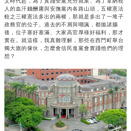
文時代起，為了實踐全黨充分就業、為了拿納稅
人的血汗錢酬庸與安撫黨內各路山頭，五權憲法
較之三權憲法多出的兩權，那就是多出了一堆子
政務官的位子。過去的不屑與嘲諷，都拋諸腦
後，位子塞好塞滿、大家高官厚祿好福利，那才
實在。就這樣，我真難理解，那些在西門町舉台
獨大旗的傢伙，怎麼會信民進黨會實踐他們的理
想？