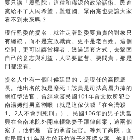
要只講「廢監院」這種和稀泥的政治話術。民進
黨給不了人民希望，難道國、眾兩黨也要讓大家
看不到未來嗎？
現行監委的提名，就注定著監委要負責的對象只
有總統，而不是憲政職責、更不是老百姓。這個
空間，更可以讓當權者，透過這套方式，去鞏固
自己的意志與利益，人民要監督、要問責，那是
門都沒有。
提名人中有一個叫侯廷昌的，是現任的高院庭
長。他出名的就是廢死！該員是司法高層力捧的
網紅型法官，曾經承審民國
101
年曾文欽所犯台
南湯姆熊男童割喉（就是這傢伙喊「在台灣殺
1
、
2
人不會判死刑」）、民國
106
年的男子洪當
興在台南地院外開車輾斃妻子跟律師案，這兩個
案子，他都是一審的承審法官。等到了高院，面
對民國
111
年發生的新竹逆子
8
死縱火案，他則是