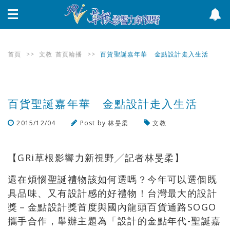
首頁
>>
文教
首頁輪播
>>
百貨聖誕嘉年華 金點設計走入生活
百貨聖誕嘉年華 金點設計走入生活
2015/12/04
Post by
林旻柔
文教
瀏覽數
3,100
次
【GRi草根影響力新視野╱記者林旻柔】
還在煩惱聖誕禮物該如何選嗎？今年可以選個既
具品味、又有設計感的好禮物！台灣最大的設計
獎－金點設計獎首度與國內龍頭百貨通路SOGO
攜手合作，舉辦主題為「設計的金點年代-聖誕嘉