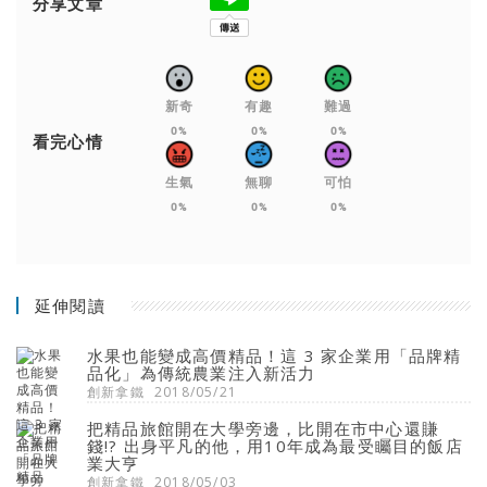
分享文章
新奇
有趣
難過
0%
0%
0%
看完心情
生氣
無聊
可怕
0%
0%
0%
延伸閱讀
水果也能變成高價精品！這 3 家企業用「品牌精
品化」為傳統農業注入新活力
創新拿鐵
2018/05/21
把精品旅館開在大學旁邊，比開在市中心還賺
錢!? 出身平凡的他，用10年成為最受矚目的飯店
業大亨
創新拿鐵
2018/05/03