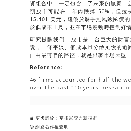
資組合中「一定包含」了未來的贏家，
期股市可能在一年內跌掉 50%，但拉
15,401 美元，遠優於幾乎無風險國債
於低成本工具，並在市場波動時控制好
研究提醒我們：股市是一台巨大的財富
說，一條平淡、低成本且分散風險的道
自由最可靠的路徑，就是跟著市場大盤
Reference
:
46 firms accounted for half the w
over the past 100 years, researche
更多評論：
草根影響力新視野
網路著作權聲明