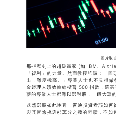
圖片取自
那些歷史上的超級贏家 (如 IBM、Alt
「複利」的力量。然而教授強調：「回
出，難度極高。」專業人士也不見得做得
金經理人績效輸給標普 500 指數，這
薪的專業人士都難以選對股，一般大眾
既然選股如此困難，普通投資者該如何從
與其冒險挑選那萬分之幾的奇蹟，不如