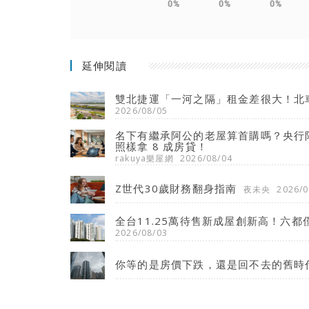
0%
0%
0%
延伸閱讀
雙北捷運「一河之隔」租金差很大！北
2026/08/05
名下有繼承阿公的老屋算首購嗎？央行限
照樣拿 8 成房貸！
rakuya樂屋網
2026/08/04
Z世代30歲財務翻身指南
夜未央
2026/0
全台11.25萬待售新成屋創新高！六都
2026/08/03
你等的是房價下跌，還是回不去的舊時