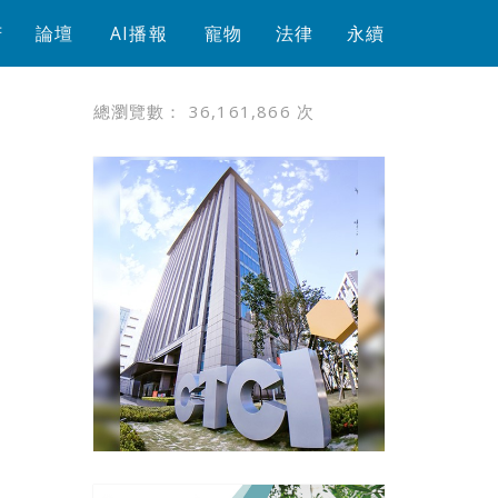
芳
論壇
AI播報
寵物
法律
永續
總瀏覽數：
36,161,866
次