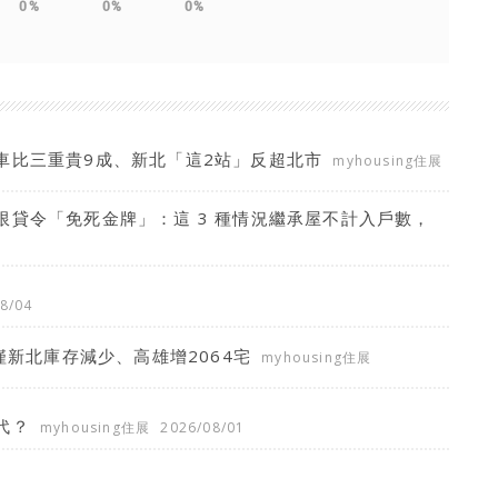
0%
0%
0%
車比三重貴9成、新北「這2站」反超北市
myhousing住展
貸令「免死金牌」：這 3 種情況繼承屋不計入戶數，
8/04
僅新北庫存減少、高雄增2064宅
myhousing住展
代？
myhousing住展
2026/08/01