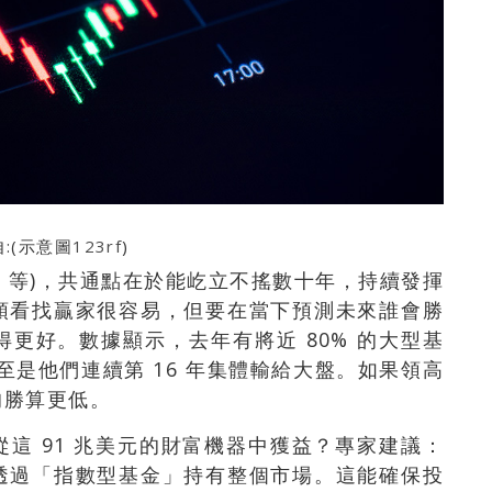
:(示意圖
123rf
)
ria 等)，共通點在於能屹立不搖數十年，持續發揮
頭看找贏家很容易，但要在當下預測未來誰會勝
更好。數據顯示，去年有將近 80% 的大型基
甚至是他們連續第 16 年集體輸給大盤。如果領高
的勝算更低。
這 91 兆美元的財富機器中獲益？專家建議：
透過「指數型基金」持有整個市場。這能確保投