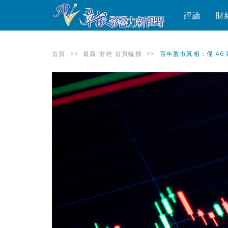
評論
財
首頁
>>
最新
財經
首頁輪播
>>
百年股市真相：僅 46