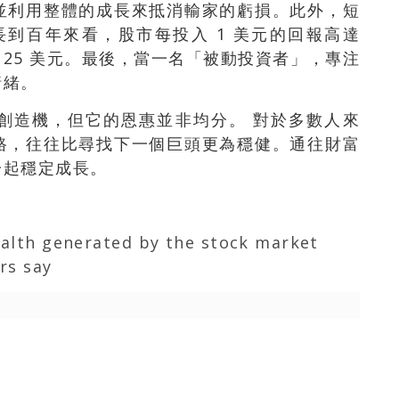
並利用整體的成長來抵消輸家的虧損。此外，短
長到百年來看，股市每投入 1 美元的回報高達
的 25 美元。最後，當一名「被動投資者」，專注
情緒。
創造機，但它的恩惠並非均分。 對於多數人來
路，往往比尋找下一個巨頭更為穩健。通往財富
一起穩定成長。
ealth generated by the stock market
rs say