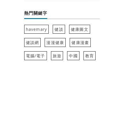
熱門關鍵字
havemary
健談
健康圖文
健談網
漫漫健康
健康漫畫
電腦/電子
旅遊
中國
教育