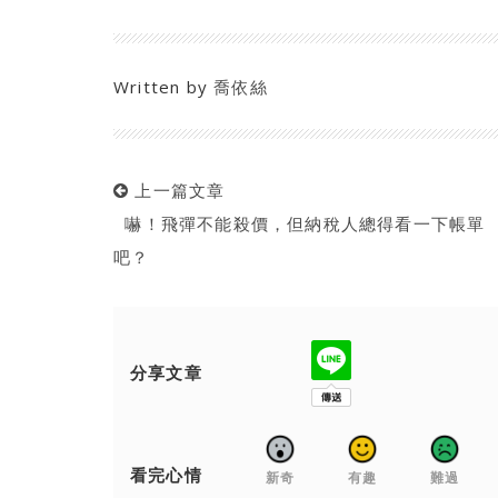
Written by
喬依絲
上一篇文章
嚇！飛彈不能殺價，但納稅人總得看一下帳單
吧？
分享文章
看完心情
新奇
有趣
難過