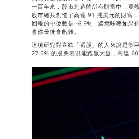
一百年來，股市創造的所有財富中，竟然
股市總共創造了高達 91 兆美元的財
回報的中位數是 -6.9%。這意味著如
會你最後會虧錢。
這項研究對喜歡「選股」的人來說是個
27.6% 的股票表現能跑贏大盤，高達 