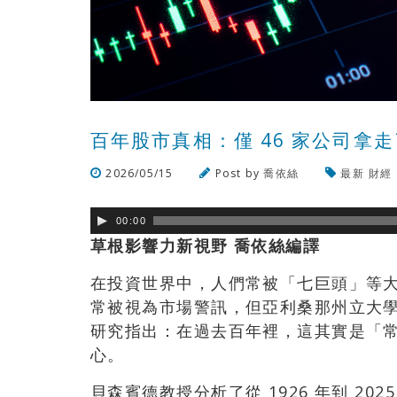
百年股市真相：僅 46 家公司拿
2026/05/15
Post by
喬依絲
最新
財經
00:00
草根影響力新視野 喬依絲編譯
在投資世界中，人們常被「七巨頭」等
常被視為市場警訊，但亞利桑那州立大學貝森賓德
研究指出：在過去百年裡，這其實是「常
心。
貝森賓德教授分析了從 1926 年到 20