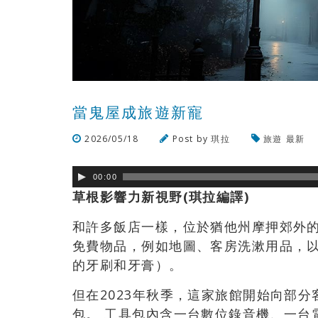
當鬼屋成旅遊新寵
2026/05/18
Post by
琪拉
旅遊
最新
00:00
草根影響力新視野(琪拉編譯)
和許多飯店一樣，位於猶他州摩押郊外的紅崖旅
免費物品，例如地圖、客房洗漱用品，
的牙刷和牙膏）。
但在2023年秋季，這家旅館開始向部
包。 工具包內含一台數位錄音機、一台