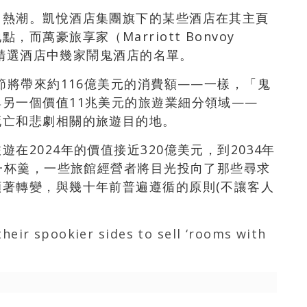
」熱潮。凱悅酒店集團旗下的某些酒店在其主頁
萬豪旅享家（Marriott Bonvoy
途格精選酒店中幾家鬧鬼酒店的名單。
節將帶來約116億美元的消費額——一樣，「鬼
另一個價值11兆美元的旅遊業細分領域——
死亡和悲劇相關的旅遊目的地。
在2024年的價值接近320億美元，到2034年
分一杯羹，一些旅館經營者將目光投向了那些尋求
著轉變，與幾十年前普遍遵循的原則(不讓客人
their spookier sides to sell ‘rooms with