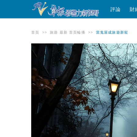
評論
財
首頁
>>
旅遊
最新
首頁輪播
>>
當鬼屋成旅遊新寵