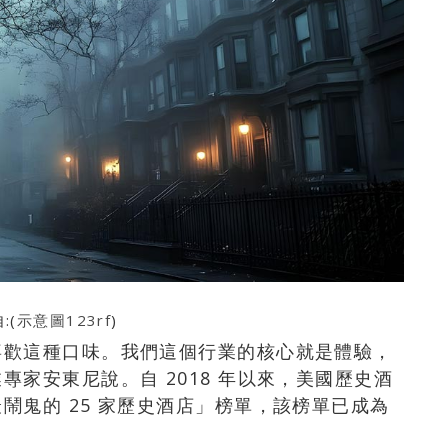
:(
示意圖123rf
)
喜歡這種口味。我們這個行業的核心就是體驗，
家安東尼說。自 2018 年以來，美國歷史酒
鬧鬼的 25 家歷史酒店」榜單，該榜單已成為