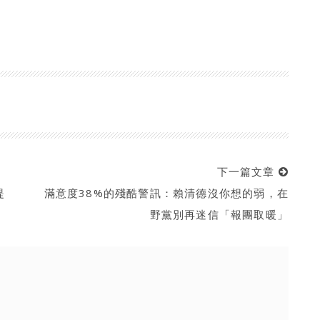
下一篇文章
提
滿意度38%的殘酷警訊：賴清德沒你想的弱，在
野黨別再迷信「報團取暖」