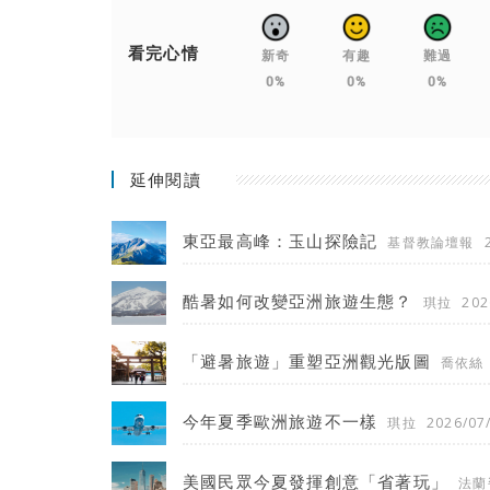
看完心情
新奇
有趣
難過
0%
0%
0%
延伸閱讀
東亞最高峰：玉山探險記
基督教論壇報
酷暑如何改變亞洲旅遊生態？
琪拉
202
「避暑旅遊」重塑亞洲觀光版圖
喬依絲
今年夏季歐洲旅遊不一樣
琪拉
2026/07
美國民眾今夏發揮創意「省著玩」
法蘭