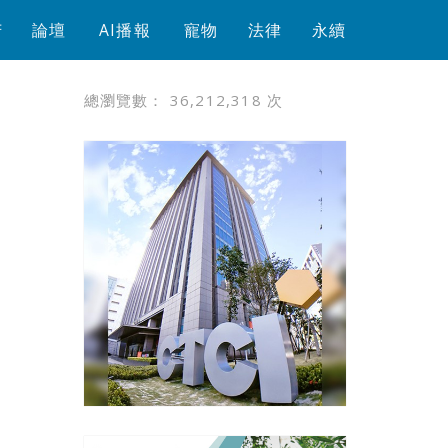
芳
論壇
AI播報
寵物
法律
永續
總瀏覽數：
36,212,318
次