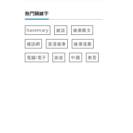
熱門關鍵字
havemary
健談
健康圖文
健談網
漫漫健康
健康漫畫
電腦/電子
旅遊
中國
教育