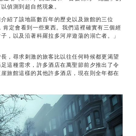
可以偵測到超自然現象。
細介
紹了該地區數百年的歷史以及旅館的三位
，肯定會看到一些東西。我們這裡確實有三個經
女子，以及沿著科羅拉多河岸遊蕩的溺亡者。」
增長，尋求刺激的旅客比以往任何時候都更渴望
滿足這種需求，許多酒店在萬聖節前夕推出了令
紅崖旅館這樣的其他許多酒店，現在則全年都在