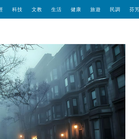
經
科技
文教
生活
健康
旅遊
民調
芬