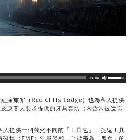
瀏覽數
67
次
00:00
館（Red Cliffs Lodge）也為客人提供
以及應客人要求提供的牙具套裝（內含常被遺忘
分客人提供一個截然不同的「工具包」：捉鬼工具
電磁場（EMF）測量儀和一台被稱為「鬼盒」的