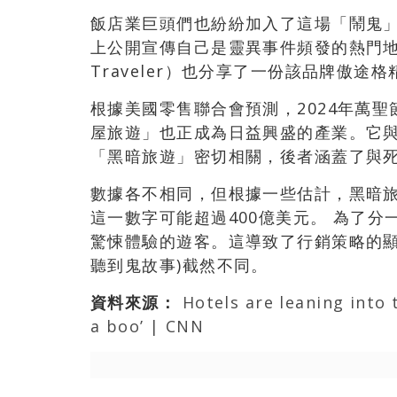
飯店業巨頭們也紛紛加入了這場「鬧鬼
上公開宣傳自己是靈異事件頻發的熱門地點，而
Traveler）也分享了一份該品牌傲
根據美國零售聯合會預測，2024年萬聖
屋旅遊」也正成為日益興盛的產業。它與
「黑暗旅遊」密切相關，後者涵蓋了與
數據各不相同，但根據一些估計，黑暗旅遊
這一數字可能超過400億美元。 為了
驚悚體驗的遊客。這導致了行銷策略的顯
聽到鬼故事)截然不同。
資料來源：
Hotels are leaning into 
a boo’ | CNN