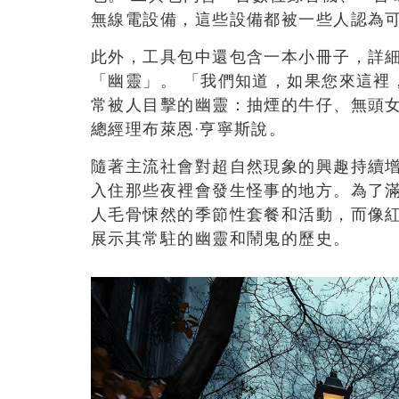
無線電設備，這些設備都被一些人認為
此外，工具包中還包含一本小冊子，詳
「幽靈」。 「我們知道，如果您來這裡
常被人目擊的幽靈：抽煙的牛仔、無頭
總經理布萊恩·亨寧斯說。
隨著主流社會對超自然現象的興趣持續
入住那些夜裡會發生怪事的地方。為了
人毛骨悚然的季節性套餐和活動，而像
展示其常駐的幽靈和鬧鬼的歷史。