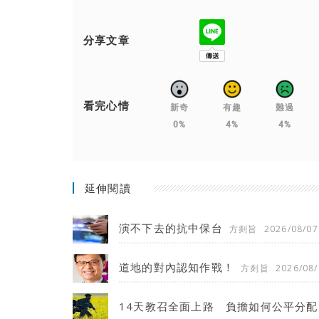
分享文章
看完心情
新奇
有趣
難過
0%
4%
4%
延伸閱讀
演不下去的抗中保台
方剡旨
2026/08/07
道地的對內認知作戰！
方剡旨
2026/08/
14天教召全面上路 負擔如何公平分配