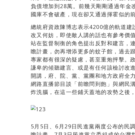
負債增加到28萬
。
前幾天剛剛通過年金
國庫不會破產，現在卻又通過揮霍似的
總統府資政陳博志表示4200億的軌道
改又何妨，即使敵人講的話也有參考價
站在監督制衡的角色提出反對和建言，
瞻計畫，勿再增添更多的蚊子館，過去
專家都有很深的疑慮，甚至重炮抨擊。
謙卑的傾聽建言、或是有任何該檢討改
開講，府、院、黨、黨團和地方政府全
網路直播節目談「前瞻問到飽」與網民溝
炸洗腦，在這一些鋪天蓋地的攻勢之後
5月5日、6月29日民進黨兩度公布的民調
瞻計畫。7月3日民進黨立委組成的台灣