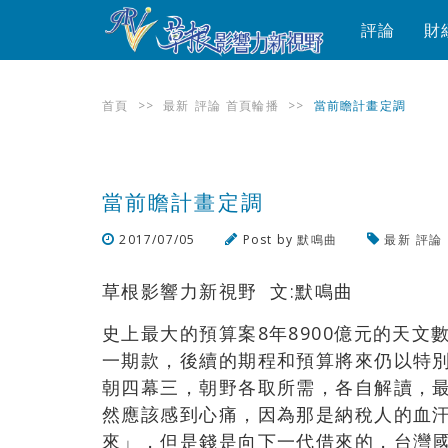
評論
財
首頁
>>
最新
評論
首頁輪播
>>
當前瞻計畫定調
當前瞻計畫定調
2017/07/05
Post by
默鳴曲
最新
評論
草根影響力新視野 文:默鳴曲
史上最大的預算案8年8900億元的天文
一期款，後續的期程和預算將來仍以特
朝四幕三，朝野各取所需，各自解讀，最
然應該感到心痛，因為那是納稅人的血
來」
，
但是錢是向下一代借來的
，
台灣