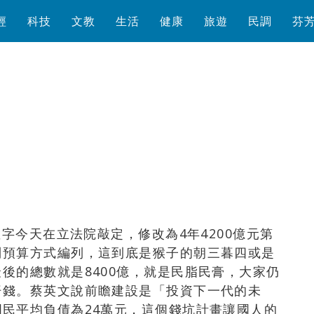
經
科技
文教
生活
健康
旅遊
民調
芬
瀏覽數
3,404
次
數字今天在立法院敲定，修改為4年4200億元第
別預算方式編列，這到底是猴子的朝三暮四或是
後的總數就是8400億，就是民脂民膏，大家仍
汗錢。
蔡英文說
前瞻建設是「投資下一代的未
國民平均負債為24萬元
，
這個錢坑計畫讓國人的