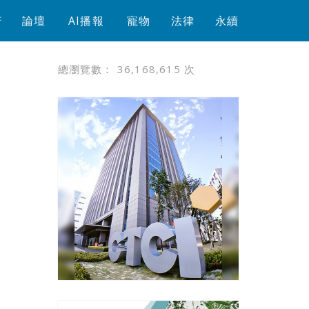
芳
論壇
AI播報
寵物
法律
永續
總瀏覽數：
36,168,615
次