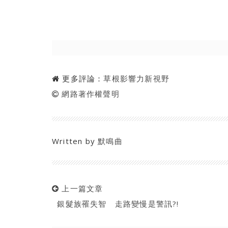
更多評論：
草根影響力新視野
網路著作權聲明
Written by
默鳴曲
上一篇文章
銀髮族罹失智 走路變慢是警訊?!