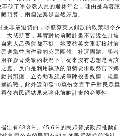
改革砍了軍公教人員的退休年金
，理由
是為著讓
前瞻預算，兩個法案是全然矛盾。
建設並非最迫切的，呼籲蔡英文錯誤的政策朝令夕
值。大哉斯言，其實對於前瞻計畫不要說在野黨
連自家人呂秀蓮都不挺，她要蔡英文重新檢討前
跟民進黨並肩作戰的公民團體、社運團體、學者
政府在腹背受敵的狀況下，從來沒有思想是否該
進之處。反而是利用執政的優勢要求政務官下鄉
力動員辯護，立委助理組成筆陣投書媒體，規畫
通論戰，此外還印發10萬份文宣手冊對民眾轟
，再發布民調結果來強化前瞻計畫的必要性。
指出有68.8
％、65.6％
的民眾贊成政府推動前
世代智庫公布的民調有61
％
的民眾贊成前瞻計