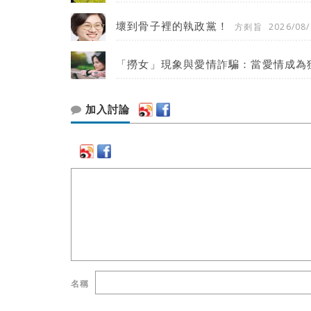
壞到骨子裡的執政黨！
方剡旨
2026/08/
「撈女」現象與愛情詐騙：當愛情成為
加入討論
名稱