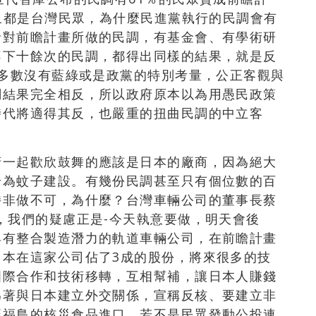
象都是台灣民眾，為什麼民進黨執行的民調會有
針對前瞻計畫所做的民調，有基金會、有學術研
不下十餘次的民調，都得出同樣的結果，就是反
大多數沒有藍綠或是政黨的特別考量，公正客觀與
調結果完全相反，所以政府原本以為用愚民政策
時代將適得其反，也嚴重的扭曲民調的中立客
府一起歡欣鼓舞的應該是日本的廠商，因為絕大
淪為蚊子建設。有幾份民調甚至只有個位數的百
持非做不可，為什麼？台灣車輛公司的董事長蔡
，我們的疑慮正是-今天執意要做，明天會後
具有整合製造潛力的軌道車輛公司，在前瞻計畫
日本在這家公司佔了3成的股份，將來很多的技
國際合作和技術移轉，互相幫補，讓日本人賺錢
為著與日本建立外交關係，宣稱反核、要建立非
讓福島的核災食品進口，若不是民眾發動公投連