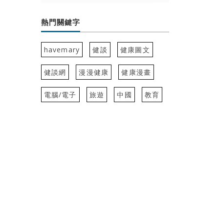
熱門關鍵字
havemary
健談
健康圖文
健談網
漫漫健康
健康漫畫
電腦/電子
旅遊
中國
教育