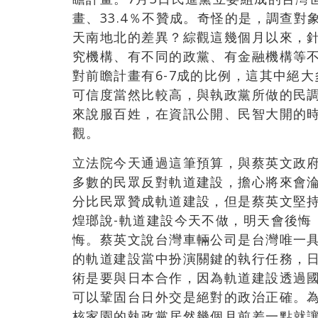
畫、33.4
％不贊成。奇怪的是，調查對
天南地北的差異？綜觀這幾個月以來，
究機構、有不同的政黨、有金融機構等
對前瞻計畫有6-7成的比例，這其中絕
可信度當然比較高，與執政黨所做的民
來說服百姓，在資訊公開、民智大開的
觀。
立法院今天通過這筆預算，與蔡英文政
多數的民眾反對軌道建設，擔心將來會
分比民眾贊成軌道建設，但是蔡英文堅
煌瑯說-軌道建設今天不做，明天會後悔
悔。蔡英文說台灣車輛公司是台灣唯一
的軌道建設當中扮演關鍵的執行任務，
術是要與日本合作，因為軌道建設透過
可以鞏固台日外交是絕對的政治正確。
核家園的執政黨居然幾個月前差一點就