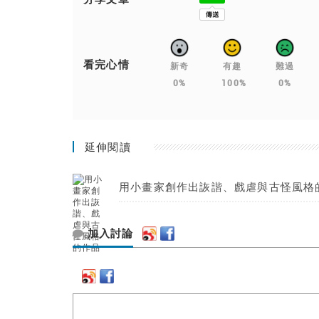
看完心情
新奇
有趣
難過
0%
100%
0%
延伸閱讀
用小畫家創作出詼諧、戲虐與古怪風格
加入討論