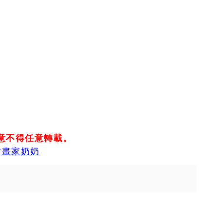
意不得任意轉載。
才畫家奶奶