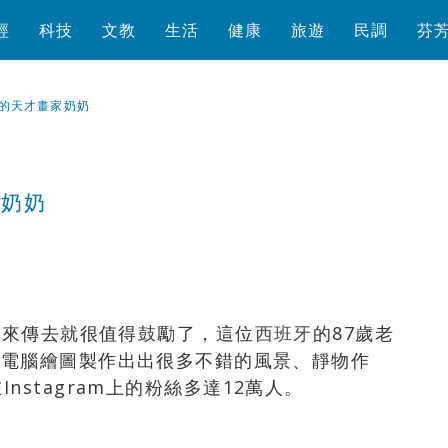
經
科技
文教
生活
健康
旅遊
民調
芬
的天才畫家奶奶
家奶奶
瀏覽數
1,772
次
傳來傳去就很值得鼓勵了，這位
西班牙
的87歲老
興趣就是以電腦繪圖製作出出很多不錯的風景、靜物作
stagram上的粉絲多達12萬人。