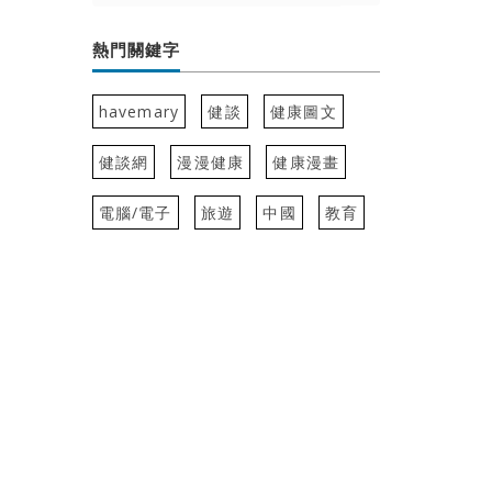
熱門關鍵字
havemary
健談
健康圖文
健談網
漫漫健康
健康漫畫
電腦/電子
旅遊
中國
教育