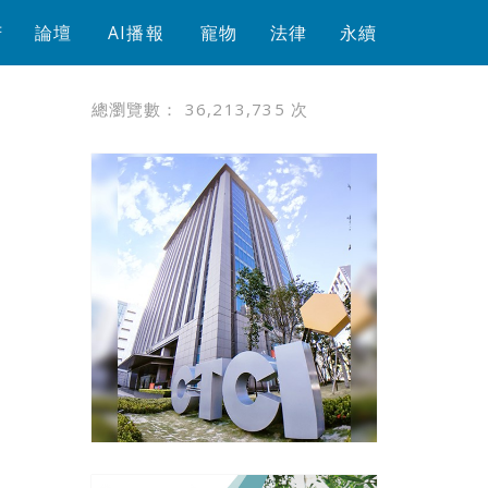
芳
論壇
AI播報
寵物
法律
永續
總瀏覽數：
36,213,735
次