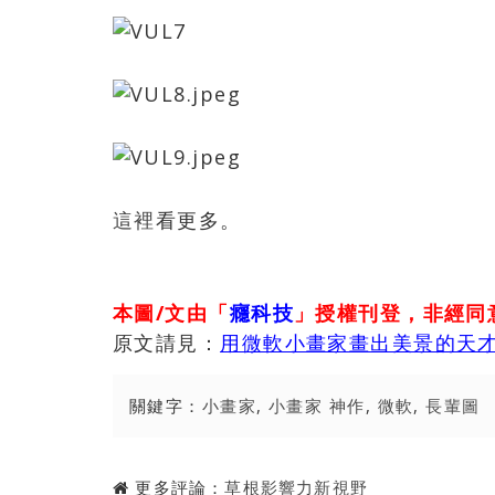
這裡
看更多。
本圖/文由「
癮科技
」授權刊登，非經同
原文請見：
用微軟小畫家畫出美景的天
關鍵字：
小畫家
,
小畫家 神作
,
微軟
,
長輩圖
更多評論：
草根影響力新視野