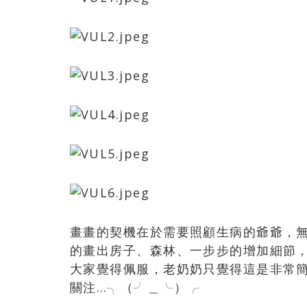
畫畫的契機在於需要照顧生病的爺爺，
的畫出房子、森林、一步步的增加細節
大家覺得佩服，老奶奶只覺得這是非常簡
關注…╮（╯＿╰）╭