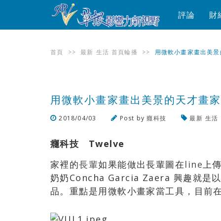
評論
財
首頁
>>
最新
生活
首頁輪播
>>
用微軟小畫家畫出美景
用微軟小畫家畫出美景的天才畫
2018/04/03
Post by
癮科技
最新
生活
癮科技 Twelve
家裡的
長輩
如果能做出長輩圖在
line
上
奶奶Concha Garcia Zaera 
品。重點是用微軟小畫家當工具，目前在In