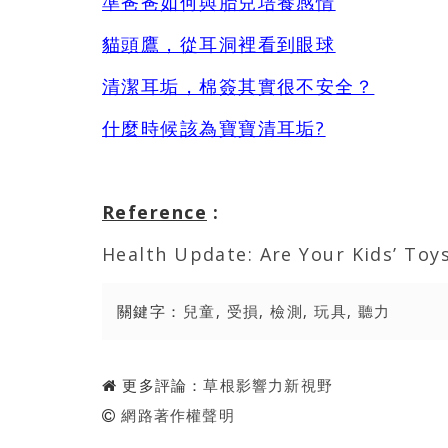
準爸爸如何與胎兒培養感情
貓頭鷹，從耳洞裡看到眼球
清潔耳垢，棉簽其實很不安全？
什麼時候該為寶寶清耳垢?
Reference
:
Health Update: Are Your Kids’ To
關鍵字：
兒童
,
受損
,
檢測
,
玩具
,
聽力
更多評論：
草根影響力新視野
網路著作權聲明