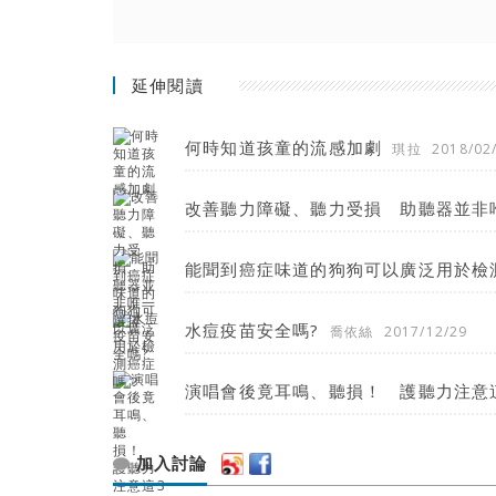
延伸閱讀
何時知道孩童的流感加劇
琪拉
2018/02
改善聽力障礙、聽力受損 助聽器並非
能聞到癌症味道的狗狗可以廣泛用於檢
水痘疫苗安全嗎?
喬依絲
2017/12/29
演唱會後竟耳鳴、聽損！ 護聽力注意
加入討論