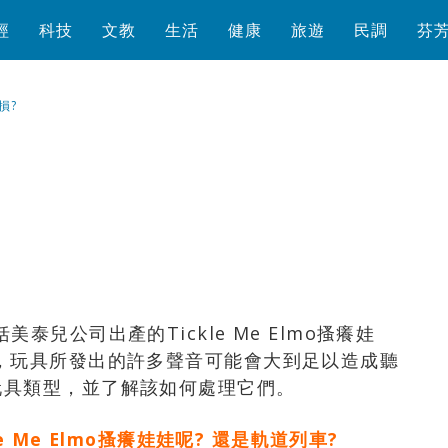
經
科技
文教
生活
健康
旅遊
民調
芬
損?
瀏覽數
1,274
次
兒公司出產的Tickle Me Elmo搔癢娃
，玩具所發出的許多聲音可能會大到足以造成聽
玩具類型，並了解該如何處理它們。
le Me Elmo搔癢娃娃呢? 還是軌道列車?