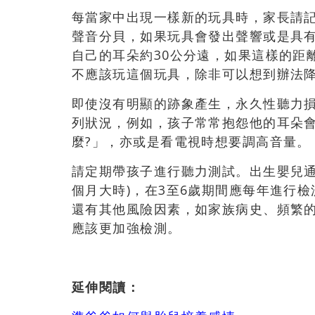
每當家中出現一樣新的玩具時，家長請
聲音分貝，如果玩具會發出聲響或是具
自己的耳朵約30公分遠，如果這樣的距
不應該玩這個玩具，除非可以想到辦法
即使沒有明顯的跡象產生，永久性聽力
列狀況，例如，孩子常常抱怨他的耳朵
麼?」，亦或是看電視時想要調高音量。
請定期帶孩子進行聽力測試。出生嬰兒通
個月大時)，在3至6歲期間應每年進行檢
還有其他風險因素，如家族病史、頻繁
應該更加強檢測。
延伸閱讀：