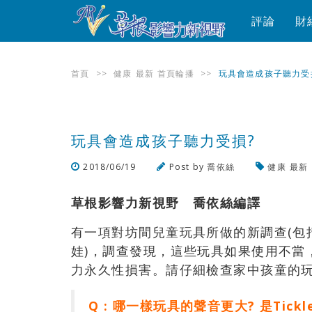
評論
財
首頁
>>
健康
最新
首頁輪播
>>
玩具會造成孩子聽力受
玩具會造成孩子聽力受損?
2018/06/19
Post by
喬依絲
健康
最新
草根影響力新視野 喬依絲編譯
有一項對坊間兒童玩具所做的新調查(包括美泰
娃)，調查發現，這些玩具如果使用不當
力永久性損害。請仔細檢查家中孩童的
Q : 哪一樣玩具的聲音更大? 是Tick