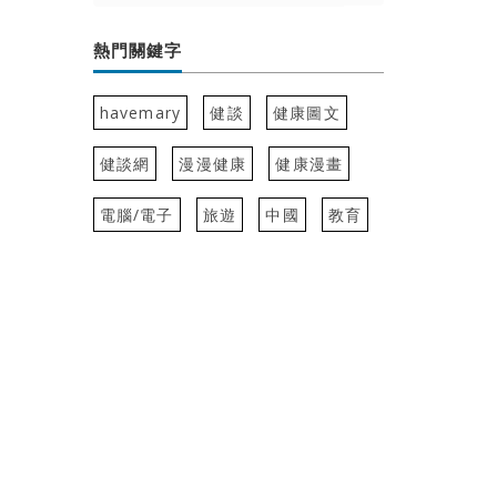
熱門關鍵字
havemary
健談
健康圖文
健談網
漫漫健康
健康漫畫
電腦/電子
旅遊
中國
教育