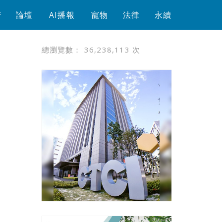
芳
論壇
AI播報
寵物
法律
永續
總瀏覽數：
36,238,113
次