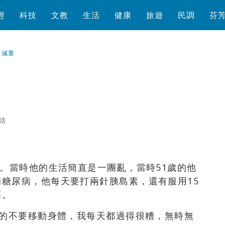
經
科技
文教
生活
健康
旅遊
民調
芬
人減重
活
瀏覽數
409
次
男。當時他的生活簡直是一團亂，當時51歲的他
糖尿病，他每天要打兩針胰島素，還有服用15
藥。
能的不要移動身體，我每天都過得很糟，無時無