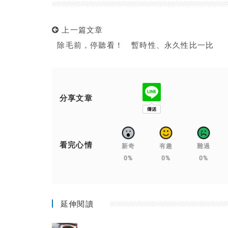
上一篇文章
除毛前，停聽看！ 暫時性、永久性比一比
分享文章
看完心情
新奇
有趣
難過
0%
0%
0%
延伸閱讀