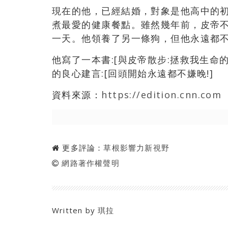
現在的他，已經結婚，對象是他高中的
煮最愛的健康餐點。雖然幾年前，皮帝
一天。他領養了另一條狗，但他永遠都
他寫了一本書:[與皮帝散步:拯救我生命
的良心建言:[回頭開始永遠都不嫌晚!]
資料來源：
https://edition.cnn.com
更多評論：
草根影響力新視野
網路著作權聲明
Written by
琪拉