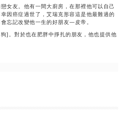
初戀女友。他有一間大廚房，在那裡他可以自己
不幸因癌症過世了，艾瑞克形容這是他最難過的
不會忘記改變他一生的好朋友—皮帝。
的狗]。對於也在肥胖中掙扎的朋友，他也提供他