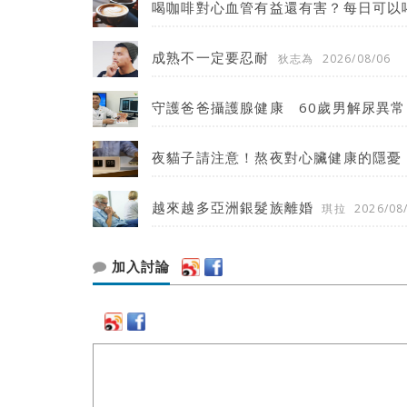
喝咖啡對心血管有益還有害？每日可以
成熟不一定要忍耐
狄志為
2026/08/06
守護爸爸攝護腺健康 60歲男解尿異常
夜貓子請注意！熬夜對心臟健康的隱憂
越來越多亞洲銀髮族離婚
琪拉
2026/08
加入討論