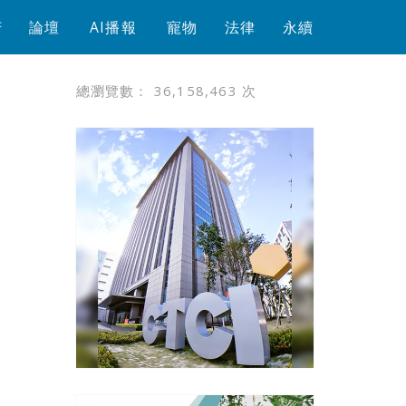
芳
論壇
AI播報
寵物
法律
永續
總瀏覽數：
36,158,463
次