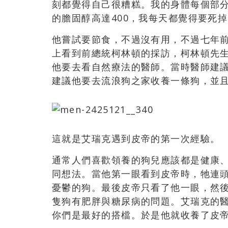
刻都覺得自己很糟糕。我的身體每個部
的膽固醇高達400，我每天都覺得要死掉
他嘗試要節食，不過沒有用，不過七年
上看到前總統柯林頓的採訪，柯林頓先生
他要去看自然療法的醫師。當時醫師建
建議他要去流浪狗之家收養一條狗，並
這就是艾瑞克遇到皮帝的第一次經驗。
通常人們喜歡領養的狗兒應該都是健康
同想法。當他第一眼看到皮帝時，牠連
憂鬱的狗。最後皮帝只看了他一眼，然
隻狗有肥胖與糖尿病的問題。艾瑞克的
你們是最好的搭檔。於是他就收養了皮