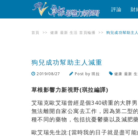
評論
財
首頁
>>
健康
最新
生活
首頁輪播
>>
狗兒成功幫助主
狗兒成功幫助主人減重
2019/08/27
Post by
琪拉
健康
最新
生
草根影響力新視野(琪拉編譯)
艾瑞克歐艾瑞曾經是個340磅重的大胖
無法離開自家公寓去工作，因為第二型的
種不同的藥物，包括抗憂鬱藥以及減肥
歐艾瑞先生說:[當時我的日子就是盡可