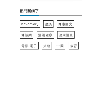
熱門關鍵字
havemary
健談
健康圖文
健談網
漫漫健康
健康漫畫
電腦/電子
旅遊
中國
教育