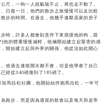
十公尺，一狗一人就氣喘不止，再也走不動了。
謝。日復一日，他們的散步之旅慢慢可以走比較
外散步的時間。在過去，他幾乎連鄰居家的房子
散步時，許多人都會刻意停下來摸摸他的狗，跟
嗎?]他的體重慢慢減輕，他倆開始建立起緊密的感
寓，開始建立起與外界的關係，他從沒如此開心
了。他過去連燒開水都不會，但是他學會了自己
經從340磅瘦到了185磅了。
參加馬拉松社團，他開始結伴跑馬拉松，一年可
因為跑步，而是因為適當的飲食以及每天與皮帝