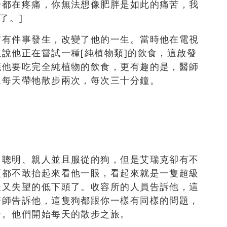
分都在疼痛，你無法想像肥胖是如此的痛苦，我
了。]
前有件事發生，改變了他的一生。當時他在電視
說他正在嘗試一種[純植物類]的飲食，這啟發
議他要吃完全純植物的飲食，更有趣的是，醫師
且每天帶牠散步兩次，每次三十分鐘。
、聰明、親人並且服從的狗，但是艾瑞克卻有不
頭都不敢抬起來看他一眼，看起來就是一隻超級
後又失望的低下頭了。收容所的人員告訴他，這
醫師告訴他，這隻狗都跟你一樣有同樣的問題，
帝。他們開始每天的散步之旅。