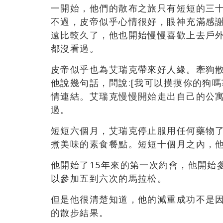
一開始，他們的散布之旅只有短短的三
不過，皮帝似乎心情很好，眼神充滿感
遠比較久了，他也開始慢慢喜歡上去戶
都沒看過。
皮帝似乎也為艾瑞克帶來好人緣。牽狗
他說幾句話，問說:[我可以摸摸你的狗
情連結。艾瑞克慢慢開始走出自己的公
過。
短短六個月，艾瑞克停止服用任何藥物
煮美味的素食餐點。短短十個月之內，他已
他開始了15年來的第一次約會，他開始
以參加五到六次的馬拉松。
但是他很清楚知道，他的減重成功不是
的散步結果。