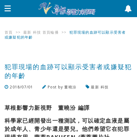
首頁
>>
最新
科技
首頁輪播
>>
犯罪現場的血跡可以顯示受害者
或嫌疑犯的年齡
犯罪現場的血跡可以顯示受害者或嫌疑犯
的年齡
2018/07/01
Post by
董曉汾
最新
科技
瀏覽數
600
次
草根影響力新視野 董曉汾 編譯
科學家已經開發出一種測試，可以確定血液是屬
於成年人、青少年還是嬰兒。他們希望它在犯罪