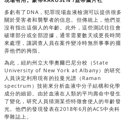
現場有用。蒙蒂RAKUSEN /蓋蒂圖片社
多虧有了DNA，犯罪現場血液檢測可以提供很多
關於受害者和襲擊者的信息。但傳統上，他們並
沒有指出這個人的年齡。此外，這些測試往往會
破壞部分或全部證據，通常需要數天或更長時間
來處理，讓調查人員在案件變冷時無所事事的擺
弄他們的拇指。
為此，紐約州立大學奧爾巴尼分校（State
University of New York at Albany）的研究
人員決定利用現有的拉曼光譜（Raman
spectrum）技術來分析血液中分子結構和化學
成分的細節。由於血液在人類的平均壽命中發生
了變化，研究人員猜測某些特徵會使人的年齡發
光。他們的發現發表在2018年6月的ACS中央科
學雜誌上。