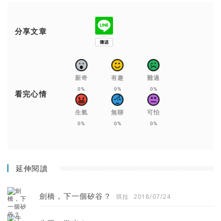
分享文章
新奇
有趣
難過
0%
0%
0%
看完心情
生氣
無聊
可怕
0%
0%
0%
延伸閱讀
劍橋，下一個矽谷？
琪拉
2018/07/24