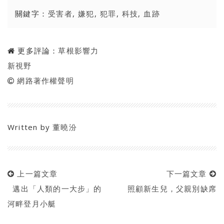
關鍵字：
受害者
,
嫌犯
,
犯罪
,
科技
,
血跡
更多評論：
草根影響力
新視野
網路著作權聲明
Written by
董曉汾
上一篇文章
下一篇文章
邁出「人類的一大步」的
照顧新生兒，父親別缺席
河畔登月小艇