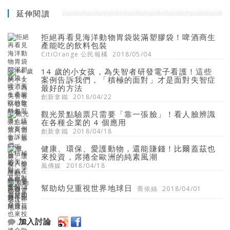
延伸閱讀
拒絕再看見海洋動物胃袋裝滿塑膠袋！啤酒商生
產能吃的飲料包裝
CitiOrange 公民報橘
2018/05/04
14 歲的小女孩，為失智者研發電子看護！這些
案例告訴我們，「積極的面對」才是面對失智症
最好的方法
創新拿鐵
2018/04/22
觀光景點驗票只需要「靠一張臉」！看人臉辨識
在各種企業的 4 個應用
創新拿鐵
2018/04/18
健康、環保、愛護動物，還能賺錢！比爾蓋茲也
來投資，席捲全歐洲的純素風潮
風傳媒
2018/04/18
幫助幼兒重視世界地球日
喬依絲
2018/04/01
加入討論