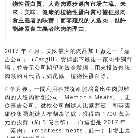
物性蛋白質、人造肉逐步邁向市場主流。未
來，美味、健康的植物性蛋白質可望征服肉
食主義者的味蕾；而零殘忍的人造肉，也許
能給素食主義者吃肉的理由。
2017 年 4 月，美國最大的肉品加工廠之一「嘉
吉公司」（Cargill）賣掉旗下最後一家肉牛飼育
場，並表示公司期望將資金鬆綁，用來投資傳統
肉類的替代品，如昆蟲、植物性蛋白等。
4 個月後，一間利用科技從細胞培育出牛肉與雞
肉的
人造肉新創公司「Memphis Meats」
，更
從嘉吉公司、微軟公司創辦人比爾蓋茲，和英國
維珍集團創辦人布蘭森等處，獲得約
1700 萬美
元
的投資（約 5 億台幣），而這也是 2017 年
「素肉」（meatless meats，註一）市場上最