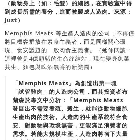
（動物身上（如：毛髮）的細胞，在實驗室中得
到成長所需的養分，進而被製成人造肉。來源：
Just
）
Memphis Meats 等生產人造肉的公司，不再僅
將目標客群放在素食主義者，而是同樣關心環
境、食安議題的一般肉食主義者。（延伸閱讀：
這裡曾是4億頭豬的生命終結站，現在變身魚菜
共生、麵包與啤酒飄香的新樂園
）
「Memphis Meats」為創造出
第一塊
「試管雞肉」
的人造肉公司，而其投資者布
蘭森於專文中
分析
：「Memphis Meats
發展出不需要養殖、殺生，就能從動物細胞
生產出肉的技術。人造肉的生產系統符合食
安、對動物與環境無害，更能滿足消費者的
需求。若能大規模生產，人造肉將省下大量