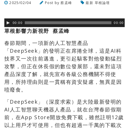
2025/02/04
Post by
蔡孟峰
最新
草根論壇
瀏覽數
257
次
00:00
00:00
草根影響力新視野 蔡孟峰
春節期間，一項新的人工智慧產品
「DeepSeek」的發明正在席捲全球，這是AI科
技界又一次往前邁進，更引起駭客對他發動猛烈
攻擊，但正在休長假的數位發展部，還未對這項
產品深度了解，就先宣布各級公務機關不得使
用，所持理由則是一貫稱有資安疑慮，無異是因
噎廢食。
「DeepSeek」（深度求索）是大陸最新發明的
AI人工智慧聊天機器人產品，就在台灣春節假期
前，在App Store開放免費下載，雖然註明12歲
以上用戶才可使用，但也有超過一千萬的下載次