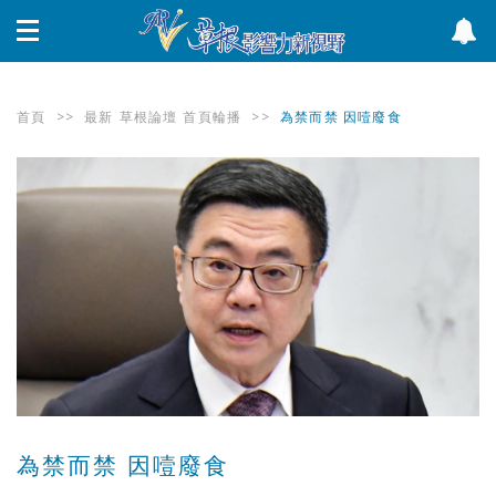
首頁
>>
最新
草根論壇
首頁輪播
>>
為禁而禁 因噎廢食
為禁而禁 因噎廢食