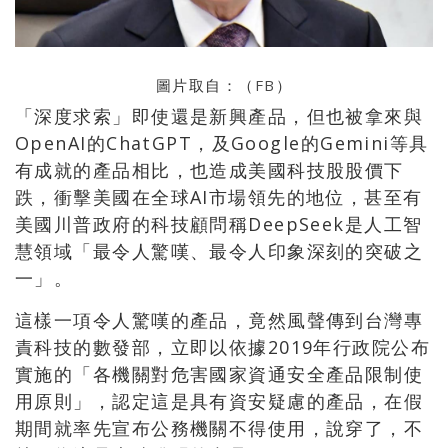
圖片取自：（
FB
）
「深度求索」即使還是新興產品，但也被拿來與
OpenAI的ChatGPT，及Google的Gemini等具
有成就的產品相比，也造成美國科技股股價下
跌，衝擊美國在全球AI市場領先的地位，甚至有
美國川普政府的科技顧問稱DeepSeek是人工智
慧領域「最令人驚嘆、最令人印象深刻的突破之
一」。
這樣一項令人驚嘆的產品，竟然風聲傳到台灣專
責科技的數發部，立即以依據2019年行政院公布
實施的「各機關對危害國家資通安全產品限制使
用原則」，認定這是具有資安疑慮的產品，在假
期間就率先宣布公務機關不得使用，說穿了，不