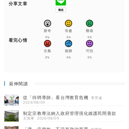
分享文章
新奇
有趣
難過
0%
0%
0%
看完心情
生氣
無聊
可怕
0%
0%
0%
延伸閱讀
從「待聘導師」看台灣教育危機
李芳遠
2026/08/09
制定宗教專法納入政府管理强化維護民間善款
王清厚
2026/08/09
「蔣」這個姓 不該有政治原罪