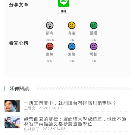
分享文章
新奇
有趣
難過
100%
0%
0%
看完心情
生氣
無聊
可怕
0%
0%
0%
延伸閱讀
一所臺灣實中，就能讓台灣得諾貝爾獎嗎？
王賢文
2026/08/06
綠營側翼的雙標：羅廷瑋大學成績差，也比不過
林智堅兩篇論文都抄襲遭撤學位
山林棋手
2026/08/06