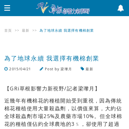
首頁
>>
最新
>>
為了地球永續 我選擇有機棉創業
為了地球永續 我選擇有機棉創業
2015/04/21
Post by
梁瓈月
最新
瀏覽數
1,715
次
【GRi草根影響力新視野/記者梁瓈月】
近幾年有機棉花的種植開始受到重視，因為傳統
棉花種植使用大量殺蟲劑，以價值來算，大約佔
全球殺蟲劑市場25%及農藥市場10%。但全球棉
花的種植僅佔約全球農地的3﹪，卻使用了超過