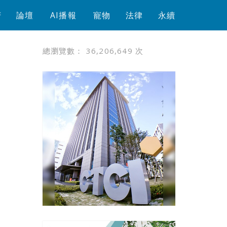
芳
論壇
AI播報
寵物
法律
永續
總瀏覽數：
36,206,649
次