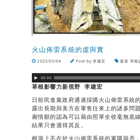
火山佈雷系統的虛與實
2023/03/04
Post by
李建宏
最新
草根
00:00
草根影響力新視野 李建宏
日前民進黨政府通過採購火山佈雷系統
露出長期與美方在軍售往來上的諸多問
廂情願的認為可以藉由照單全收毫無底
結果只會適得其反。
根源上不在於火山佈雷系統的軍購與否