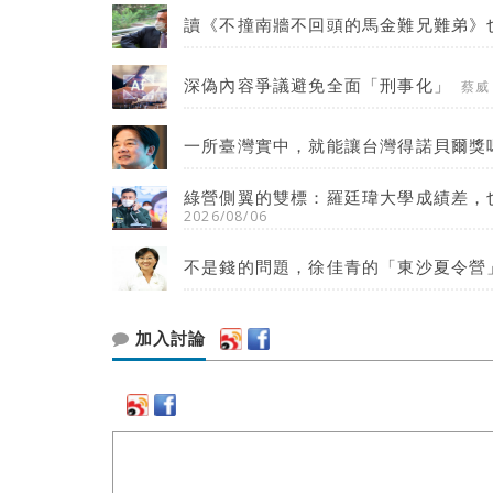
讀《不撞南牆不回頭的馬金難兄難弟》
深偽內容爭議避免全面「刑事化」
蔡威
一所臺灣實中，就能讓台灣得諾貝爾獎
綠營側翼的雙標：羅廷瑋大學成績差，
2026/08/06
不是錢的問題，徐佳青的「東沙夏令營
加入討論