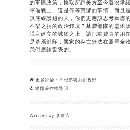
的軍購政策，換取所謂美方至今還沒承
軍備戰上，這是何等荒謬的事情，而且
無底線護短的人，你們更應該思考軍購
不樂之捐的政治錢坑？基層部隊的需求政
謊言建立的城堡之上，請把軍費真的用
是基層部隊，國家的存亡無法在照單全
我們應該警覺的。
更多評論：
草根影響力新視野
網路著作權聲明
Written by
李建宏