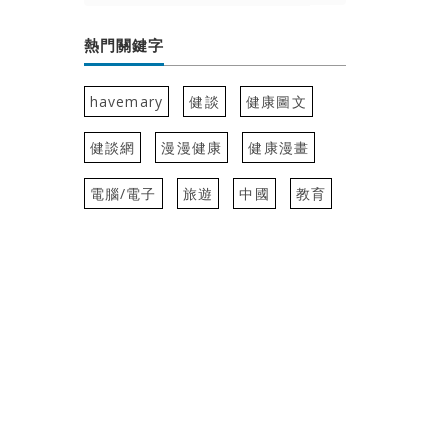
熱門關鍵字
havemary
健談
健康圖文
健談網
漫漫健康
健康漫畫
電腦/電子
旅遊
中國
教育