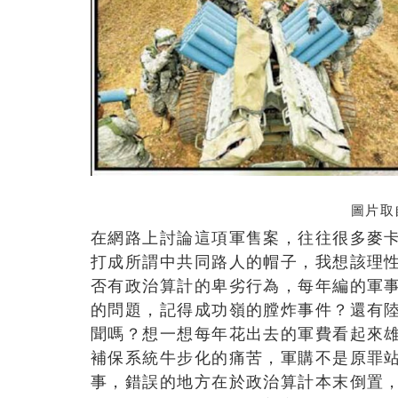
圖片取自
在網路上討論這項軍售案，往往很多麥
打成所謂中共同路人的帽子，我想該理
否有政治算計的卑劣行為，每年編的軍
的問題，記得成功嶺的膛炸事件？還有
聞嗎？想一想每年花出去的軍費看起來
補保系統牛步化的痛苦，軍購不是原罪
事，錯誤的地方在於政治算計本末倒置