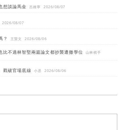
也想談論馬金
呂維寧
2026/08/07
2026/08/07
嗎？
王賢文
2026/08/06
也比不過林智堅兩篇論文都抄襲遭撤學位
山林棋手
」戳破官場底線
小丞
2026/08/06