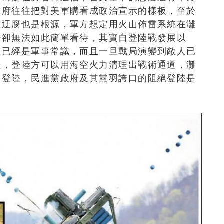
政府往往把對美軍購看成政治宣示的樣板，至於
想迂腐也是根源，軍方想定用火山佈雷系統在灘
場卻無法如此簡單看待，其實自登陸戰發展以
陸已經是軍事常識，而且一旦戰局演變到敵人已
失，登陸方可以用海空火力清理出戰術通道，灘
絕登陸，民進黨政府及其黨羽誇口的阻絕登陸是