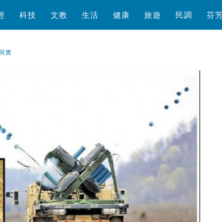
經
科技
文教
生活
健康
旅遊
民調
芬
與實