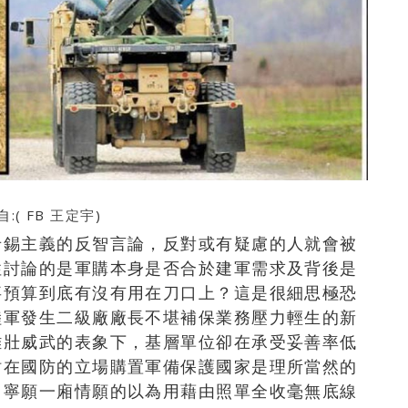
:( FB
王定宇
)
卡錫主義的反智言論，反對或有疑慮的人就會被
性討論的是軍購本身是否合於建軍需求及背後是
事預算到底有沒有用在刀口上？這是很細思極恐
陸軍發生二級廠廠長不堪補保業務壓力輕生的新
雄壯威武的表象下，基層單位卻在承受妥善率低
站在國防的立場購置軍備保護國家是理所當然的
，寧願一廂情願的以為用藉由照單全收毫無底線