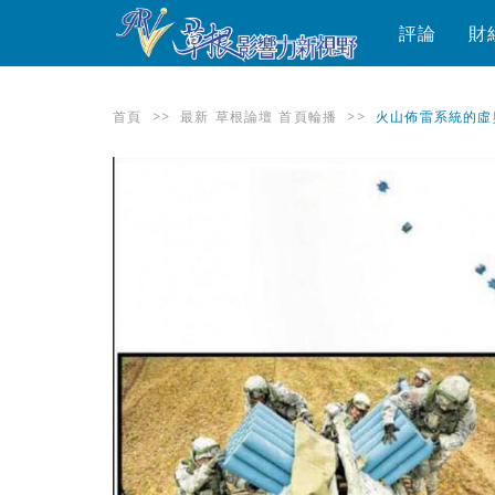
評論
財
首頁
>>
最新
草根論壇
首頁輪播
>>
火山佈雷系統的虛