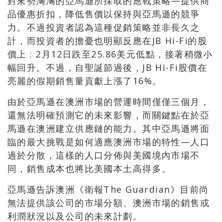
對來勢洶洶的亞馬遜所採取的應戰策略—提供商
品優惠折扣，降低售價以保持與亞馬遜的競爭
力。不過投資者認為這種促銷策略並非長久之
計，而投資者的擔憂也明顯反應在JB Hi-Fi的股
價上 : 2月12日跌至25.86美元低點，接著稍微小
幅回升。不過，自聖誕節過後，JB Hi-Fi股價在
亮麗的假期銷售量貢獻上漲了16%。
由於亞馬遜在澳洲市場的營運時間僅僅三個月，
還無法明確預測它的未來影響，而關鍵點在於亞
馬遜在澳洲建立供應鏈的能力。其中亞馬遜將面
臨的最大挑戰是如何適應澳洲市場的特性—人口
過於分散，這樣的人口分佈與美國境內市場不
同，銷售成本也將比美國本土高得多。
亞馬遜告訴澳洲《衛報The Guardian》目前尚
無法提供該公司的市場分額、澳洲市場的銷售或
利潤狀況以及公司的未來計劃。