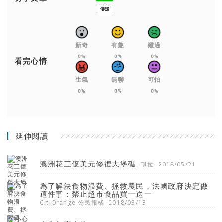
新奇
有趣
難過
0%
0%
0%
看完心情
生氣
無聊
可怕
0%
0%
0%
延伸閱讀
澳洲花三億美元修復大堡礁
琪拉
2018/05/21
為了解決食物浪費、拯救農民，法國政府決定做
這件事：禁止超市食品買一送一
CitiOrange 公民報橘
2018/03/13