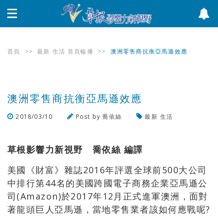
首頁
>>
最新
生活
首頁輪播
>>
澳洲零售商抗衡亞馬遜效應
澳洲零售商抗衡亞馬遜效應
2018/03/10
Post by
喬依絲
最新
生活
瀏覽數
869
次
草根影響力新視野 喬依絲 編譯
美國《財富》雜誌2016年評選全球前500大公司
中排行第44名的美國跨國電子商務企業亞馬遜公
司(Amazon)於2017年12月正式進軍澳洲，面對
著龍頭巨人亞馬遜，當地零售業者該如何應戰呢?