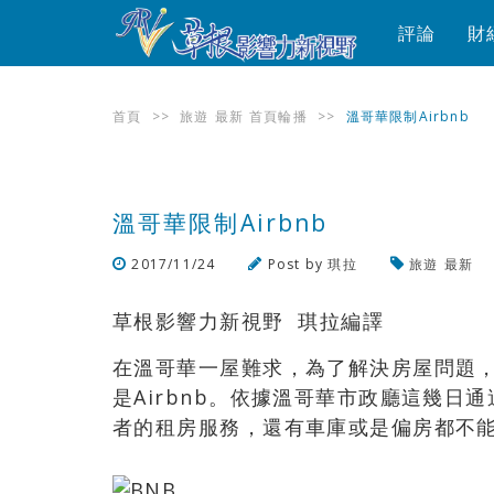
評論
財
首頁
>>
旅遊
最新
首頁輪播
>>
溫哥華限制Airbnb
溫哥華限制Airbnb
2017/11/24
Post by
琪拉
旅遊
最新
草根影響力新視野 琪拉編譯
在溫哥華一屋難求，為了解決房屋問題
是Airbnb。依據溫哥華市政廳這幾日通
者的租房服務，還有車庫或是偏房都不