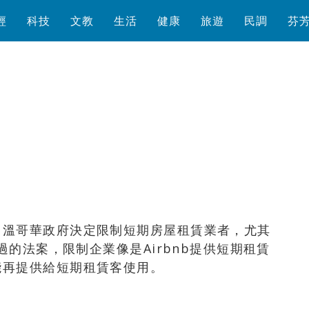
經
科技
文教
生活
健康
旅遊
民調
芬
瀏覽數
1,052
次
，溫哥華政府決定限制短期房屋租賃業者，尤其
過的法案，限制企業像是Airbnb提供短期租賃
能再提供給短期租賃客使用。