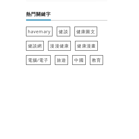
熱門關鍵字
havemary
健談
健康圖文
健談網
漫漫健康
健康漫畫
電腦/電子
旅遊
中國
教育