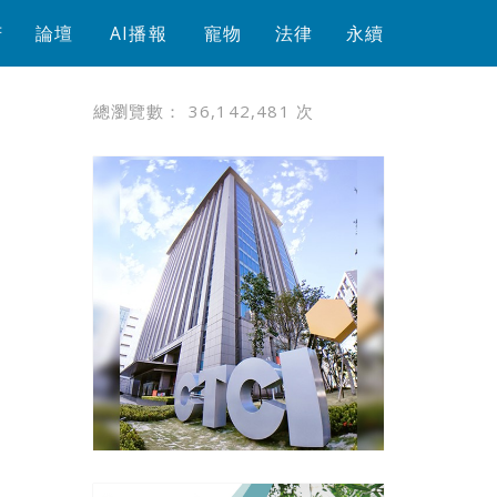
芳
論壇
AI播報
寵物
法律
永續
總瀏覽數：
36,142,481
次