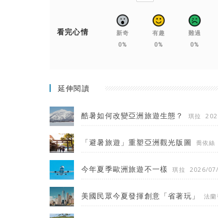
看完心情
新奇
有趣
難過
0%
0%
0%
延伸閱讀
酷暑如何改變亞洲旅遊生態？
琪拉
202
「避暑旅遊」重塑亞洲觀光版圖
喬依絲
今年夏季歐洲旅遊不一樣
琪拉
2026/07
美國民眾今夏發揮創意「省著玩」
法蘭