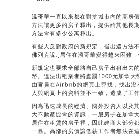
溫哥華一直以來都在對抗城市內的高房
方法讓更多的房子釋出，提供給其他長
方法會有多少公寓釋出。
有些人反對政府的新規定，指出這方法
佛列克說:[居住在溫哥華變得越來困難，
新規定也要求全部將自己房子出租出去的
幣。違法出租業者將處罰1000元加拿
由官員在Airbnb的網頁上尋找，找
人與網頁上的資料並不一致，造成了工
因為迅速成長的經濟、國外投資人以及
大不動產協會的資訊，一般房子在加拿
居住在租賃的房子裡，因此建商大部分
一區。高漲的房價讓低薪工作者無法在