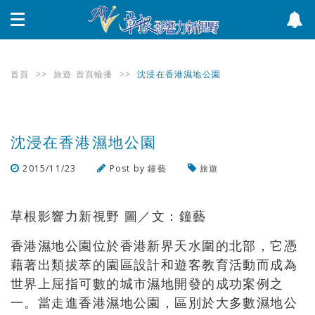
首頁
>>
旅遊
首頁輪播
>>
沈浸在香港濕地公園
沈浸在香港濕地公園
2015/11/23
Post by
鐘藝
旅遊
瀏覽數
2,670
次
草根影響力新視野 圖／文：鐘藝
香港濕地公園位於香港新界天水圍的北部，它憑
藉著出類拔萃的園區設計和遊客教育活動而成為
世界上屈指可數的城市濕地開發的成功案例之
一。當走進香港濕地公園，區別於大多數濕地公