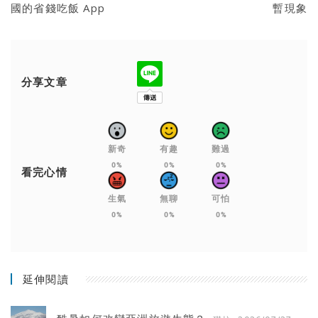
國的省錢吃飯 App
暫現象
分享文章
新奇
有趣
難過
0%
0%
0%
看完心情
生氣
無聊
可怕
0%
0%
0%
延伸閱讀