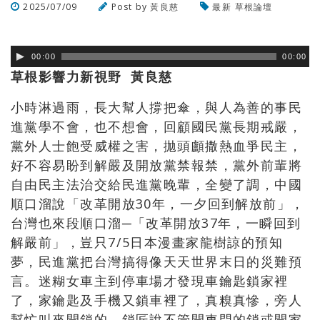
2025/07/09
Post by
黃良慈
最新
草根論壇
瀏覽數
274
次
00:00
00:00
草根影響力新視野 黃良慈
小時淋過雨，長大幫人撐把傘，與人為善的事民
進黨學不會，也不想會，回顧國民黨長期戒嚴，
黨外人士飽受威權之害，拋頭顱撒熱血爭民主，
好不容易盼到解嚴及開放黨禁報禁，黨外前輩將
自由民主法治交給民進黨晚輩，全變了調，中國
順口溜說「改革開放30年，一夕回到解放前」，
台灣也來段順口溜─「改革開放37年，一瞬回到
解嚴前」，豈只7/5日本漫畫家龍樹諒的預知
夢，民進黨把台灣搞得像天天世界末日的災難預
言。迷糊女車主到停車場才發現車鑰匙鎖家裡
了，家鑰匙及手機又鎖車裡了，真糗真慘，旁人
幫忙叫來開鎖的，鎖匠說不管開車門的鎖或開家