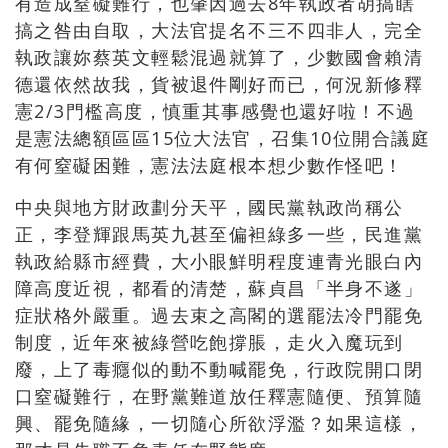
有造成窒礙難行，也肇因過去8年執政者胡搞瞎
搞之咎由自取，大法官提名不三不四非人，完全
執政讓妳蔡英文輕鬆混過就算了，少數國會賴清
德還依然故我，貨被退件剛好而已，何況新修釋
憲2/3門檻高度，慎重其事感覺也還好啦！不過
是憲法總額區區15位大法官，召集10位開合議庭
有何窒礙困難，憲法法庭根本想少數作怪吧！
中央與地方財政劃分天平，國民黨執政尚稱公
正，李登輝跟馬英九甚至偏袒綠多一些，民進黨
執政給縣市經費，大小眼鮮明程度連青光眼白內
障高度近視，都看的清楚，蘇貞昌「半身不遂」
症狀格外嚴重。過去束之高閣的選罷法冷門罷免
制度，近年來被綠營吃飽撐脹，走火入魔玩到
廢，上了毒癮似的動不動喊罷免，行政院開口閉
口窒礙難行，在野黨難道放任釋憲隨便、預算隨
興、罷免隨緣，一切隨心所欲浮濫？如果這樣，