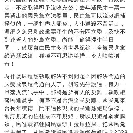
定」不當取得即予沒收充公；去年選民才一票一
票選出的國民黨立法委員，民進黨可以流刺網捕
撈似的，一網打盡大罷免，大小通殺不留活口，
漏網之魚只剩政黨票產生的不分區立委，及找不
到連署人的外島立委，尚能「偷得浮生半日
閒」，破壞自由民主多項世界紀錄，全被民進黨
締造新成績，種種不可思議舉措，令人嘖嘖稱
奇！
為什麼民進黨執政解決不到問題？因解決問題的
人變成製造問題的人了。胡適先生說過，權力一
旦落入流氓手中，那將是所有人的災難，執政權
落民進黨手，何嘗不是台灣全民災難，國民黨來
台長年積德，鬥不過撿現成的民進黨短期缺德，
制訂規矩的往往最不守規矩，所以規矩是弱者腳
鍊，民進黨都往國民黨頭上拉屎拉尿，把國民黨
當馬桶了，國民黨還幫民進黨遞衛生紙嗎？2028