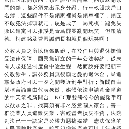
門的鎖，都必須先出示身分證、行車執照或戶口
名簿，這些證件不是鎖家裡就是鎖車裡了，鎖匠
不敢犯法掉頭就走，硬是成了一局死棋！罷免失
敗民進黨可以推諉是青鳥罷團亂開玩笑，但賴清
德、柯建銘及曹興誠們長相就是個玩笑啊！
公教人員之所以稱鐵飯碗，在於任用與退休撫恤
受法律保障，國民黨訂立的千年公法契約，從未
有人起疑過制度會中途生變，然而說好要照顧軍
公教餘生，讓公務員無後顧之憂的退休金，民進
黨蔡政府可以一夕之間幾近剖半對折；新聞自由
堪稱言論自由代表象徵，媒體依法申請黃金頻道
的中天電視新聞台，NCC那雙髒兮兮的鹹豬手可
以欲加之罪，找莫須有罪名恣意關人家台，害一
群從業人員遣散失業，害經營者損失不貲，法院
判決已一一認定是公權力惡搞媒體；憲法保障的
人民團體財產權，暗黑組織黨產會可以「行政認