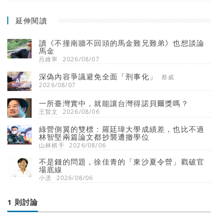
延伸閱讀
讀《不撞南牆不回頭的馬金難兄難弟》也想談論
馬金
呂維寧
2026/08/07
深偽內容爭議避免全面「刑事化」
蔡威
2026/08/07
一所臺灣實中，就能讓台灣得諾貝爾獎嗎？
王賢文
2026/08/06
綠營側翼的雙標：羅廷瑋大學成績差，也比不過
林智堅兩篇論文都抄襲遭撤學位
山林棋手
2026/08/06
不是錢的問題，徐佳青的「東沙夏令營」戳破官
場底線
小丞
2026/08/06
1 則討論