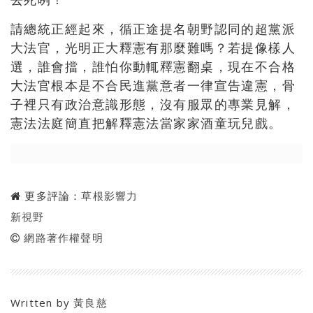
請總統正經起來，循正途提名朝野認同的超黨派
大法官，光明正大釋憲有那麼難嗎？若提像樣人
選，誰會擋，誰怕你動輒釋憲翻桌，現在不合格
大法官根本是不合民進黨意者一律宣告違憲，骨
子裡只有政治意識形態，沒有服眾的專業見解，
憲法法庭簡直把解釋憲法當家家酒童玩兒戲。
更多評論：
草根影響力
新視野
網路著作權聲明
Written by
黃良慈