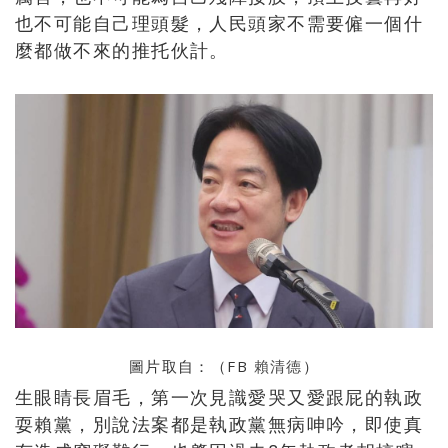
也不可能自己理頭髮，人民頭家不需要僱一個什
麼都做不來的推托伙計。
圖片取自：（FB
賴清德
）
生眼睛長眉毛，第一次見識愛哭又愛跟屁的執政
耍賴黨，別說法案都是執政黨無病呻吟，即使真