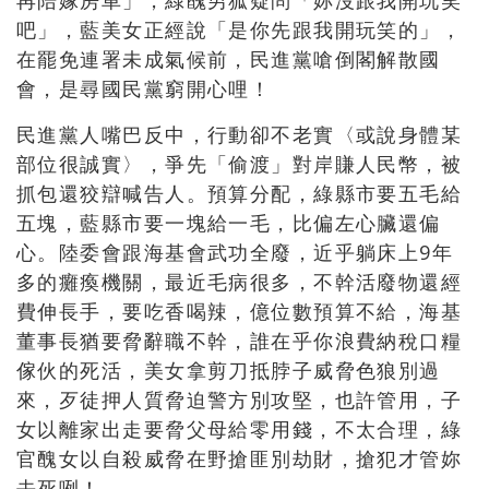
吧」，藍美女正經說「是你先跟我開玩笑的」，
在罷免連署未成氣候前，民進黨嗆倒閣解散國
會，是尋國民黨窮開心哩！
民進黨人嘴巴反中，行動卻不老實〈或說身體某
部位很誠實〉，爭先「偷渡」對岸賺人民幣，被
抓包還狡辯喊告人。預算分配，綠縣市要五毛給
五塊，藍縣市要一塊給一毛，比偏左心臟還偏
心。陸委會跟海基會武功全廢，近乎躺床上9年
多的癱瘓機關，最近毛病很多，不幹活廢物還經
費伸長手，要吃香喝辣，億位數預算不給，海基
董事長猶要脅辭職不幹，誰在乎你浪費納稅口糧
傢伙的死活，美女拿剪刀抵脖子威脅色狼別過
來，歹徒押人質脅迫警方別攻堅，也許管用，子
女以離家出走要脅父母給零用錢，不太合理，綠
官醜女以自殺威脅在野搶匪別劫財，搶犯才管妳
去死咧！