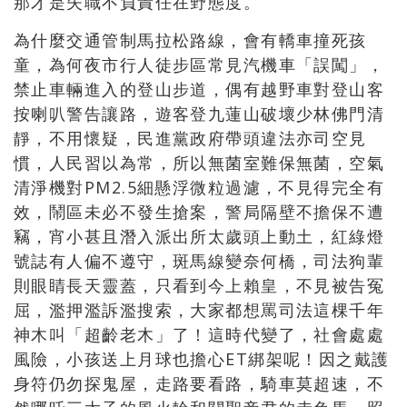
那才是失職不負責任在野態度。
為什麼交通管制馬拉松路線，會有轎車撞死孩
童，為何夜市行人徒步區常見汽機車「誤闖」，
禁止車輛進入的登山步道，偶有越野車對登山客
按喇叭警告讓路，遊客登九蓮山破壞少林佛門清
靜，不用懷疑，民進黨政府帶頭違法亦司空見
慣，人民習以為常，所以無菌室難保無菌，空氣
清淨機對PM2.5細懸浮微粒過濾，不見得完全有
效，鬧區未必不發生搶案，警局隔壁不擔保不遭
竊，宵小甚且潛入派出所太歲頭上動土，紅綠燈
號誌有人偏不遵守，斑馬線變奈何橋，司法狗輩
則眼睛長天靈蓋，只看到今上賴皇，不見被告冤
屈，濫押濫訴濫搜索，大家都想罵司法這棵千年
神木叫「超齡老木」了！這時代變了，社會處處
風險，小孩送上月球也擔心ET綁架呢！因之戴護
身符仍勿探鬼屋，走路要看路，騎車莫超速，不