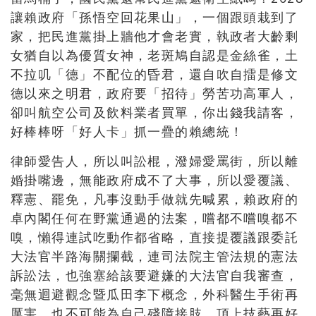
讓賴政府「孫悟空回花果山」，一個跟頭栽到了
家，把民進黨掛上牆他才會老實，執政者大齡剩
女猶自以為優質女神，老斑鳩自認是金絲雀，土
不拉叽「德」不配位的昏君，還自吹自擂是修文
德以來之明君，政府要「招待」勞苦功高軍人，
卻叫航空公司及飲料業者買單，你出錢我請客，
好棒棒呀「好人卡」抓一疊的賴總統！
律師愛告人，所以叫訟棍，潑婦愛罵街，所以離
婚掛嘴邊，無能政府成不了大事，所以愛覆議、
釋憲、罷免，凡事沒動手做就先喊累，賴政府的
卓內閣任何在野黨通過的法案，嚐都不嚐嗅都不
嗅，懶得連試吃動作都省略，直接提覆議跟委託
大法官半路海關攔截，連司法院主管法規的憲法
訴訟法，也強塞給該要避嫌的大法官自我審查，
毫無迴避觀念暨瓜田李下概念，外科醫生手術再
厲害，也不可能為自己殘障接肢，頂上技藝再好