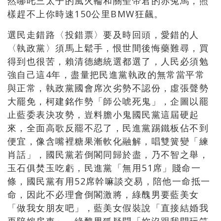
然哪吒三太子的風火輪和關聖帝君的赤兔馬，照
樣趕不上你時速150公里BMW狂飆。
選民走錯路〈投錯票〉要及時回頭，愛錯的人
〈執政黨〉須馬上鬆手，恨世間後悔藥難尋，買
得到也很苦，賴清德總統選都選了，人民必須勉
強自己這4年，盡量把民進黨執政的無常當平常
與正常，執政黨國會席次劣勢不認份，虛張聲勢
大罷免，柯建銘作勢「師公唬死鬼」，企圖以罷
止藍委表決攻勢，豈料膽小鬼國民黨這屆硬起
來，全面高歌反罷不忍了，民進黨踢鐵板佔不到
便宜，像含嘴裡糖果漸軟化融解，唱雙簧變「練
肖話」，國民黨若倒閣同歸於盡，乃不智之舉，
玉石俱焚玉吃虧，民進黨「無用51席」賤命一
條，國民黨有用52席幹嘛談交易，陪他一命抵一
命，因此不必理會倒閣激將，綠醜男要藍美女
「做我女朋友吧」，藍美女假裝說「直接結婚我
再陪嫁房車」，綠醜男狐疑問「妳沒跟我開玩笑