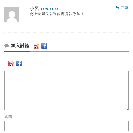
回覆
小呂
2025-07-10
史上最殘民以逞的魔鬼執政黨！
加入討論
名稱