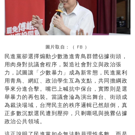
圖片取自：（
FB
）
民進黨卻選擇煽動少數激進青鳥群體佔據街頭，
用肉身對抗議會程序，製造社會對立與政治張
力，試圖讓「少數暴力」成為新常態，民進黨利
用青鳥、網紅、政治學生互為支點，共同擔綱政
爭來分進合擊。嘴巴上喊抗中保台，實際則是選
舉暴力的再包裝。當議會淪為演出舞台、街頭成
為裁決場域，台灣民主的秩序邏輯已然顛倒，真
正多數沉默選民遭到壓抑，只剩嘶吼與挑釁佔據
政治公共領域。
這正說明了民進黨如今無法動員理性多數，而是