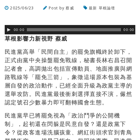
2025/06/23
Post by
蔡威
最新
草根論壇
瀏覽數
182
次
00:00
00:00
草根影響力新視野 蔡威
民進黨高舉「民間自主」的罷免旗幟終於卸下，
正式由黨中央操盤罷免戰線，秘書長林右昌召開
記者會，高調拋出包括宣傳動員、地面推廣與網
路戰線等「罷免三箭」，象徵這場原本包裝為基
層自發的政治動作，已經全面升級為政黨主導的
選舉攻防。民進黨最後衝刺選擇直接不演，儼然
認定號召少數暴力即可翻轉國會生態。
民進黨早已將罷免視為「政治鬥爭的公開機
制」，起初還在閃躲是民意自發？還是政黨下
令？從政客進場洗腦孩童、網紅街頭求官到青鳥