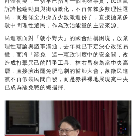
群體衝突，一切早已指向一個明確事實，民進黨
訴諸極端動員與街頭激化，不再仰賴多數理性選
民，而是傾全力操弄少數激進份子，直接拋棄多
數中間理性選民，作為政治能量的主要來源。
民進黨面對「朝小野大」的國會結構困境，放棄
理性辯論與議事溝通，去年就已下定決心改弦易
轍，而將「罷免」這一憲政制度中的安全閥，改
造成打擊異己的鬥爭工具。林右昌身為當中央高
層，直接演出罷免肥皂劇的誓師大會，象徵民進
黨不再假裝民間自發，而是赤裸裸地展現黨中央
已成為罷免戰的總指揮。