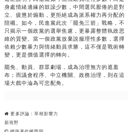
身處情緒邊緣的鼓譟少數，中間選民厭倦的是對
立、疲憊於煽動，更拒絕成為派系權力再分配的
陪襯。如今，民進黨此次「罷免三箭」戰略，不
只揭示一個政黨的選舉焦慮，更暴露整體執政思
維的質變。當一個政黨放棄說服理性多數，選擇
依賴少數暴力與情緒動員求勝，這不僅是戰術轉
變，更是價值選擇的轉向。
罷免、動員、群眾劇場，成為治理無方的遮羞
布；而議會程序、中立機關、政務治理，則在這
場大戲中淪為可悲配角。
更多評論：
草根影響力
新視野
網路著作權聲明