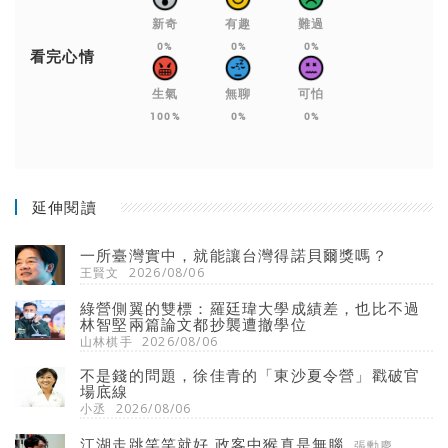
新奇
有趣
難過
0%
0%
0%
看完心情
生氣
無聊
可怕
100%
0%
0%
延伸閱讀
一所臺灣實中，就能讓台灣得諾貝爾獎嗎？
王賢文
2026/08/06
綠營側翼的雙標：羅廷瑋大學成績差，也比不過
林智堅兩篇論文都抄襲遭撤學位
山林棋手
2026/08/06
不是錢的問題，徐佳青的「東沙夏令營」戳破官
場底線
小丞
2026/08/06
江湖走跳笑笑就好 政客中猴真是無腦
張勳慶