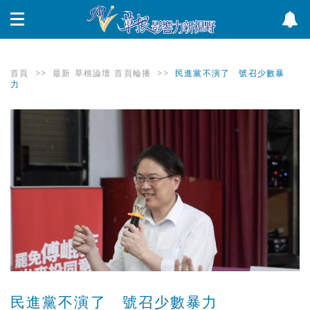
首頁
>>
最新
草根論壇
首頁輪播
>>
民進黨不演了 號召少數暴
力
民進黨不演了 號召少數暴力