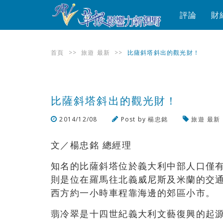
評論
財
首頁
>>
旅遊
最新
>>
比薩斜塔斜出的觀光財！
比薩斜塔斜出的觀光財！
2014/12/08
Post by
楊忠銘
旅遊
最新
文／楊忠銘 總經理
知名的比薩斜塔位於義大利中部人口僅有八
則是位在羅馬往北義威尼斯及米蘭的交通樞紐
西方約一小時車程靠海邊的郊區小市。
翡冷翠是十四世紀義大利文藝復興的起