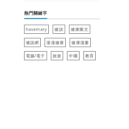
熱門關鍵字
havemary
健談
健康圖文
健談網
漫漫健康
健康漫畫
電腦/電子
旅遊
中國
教育