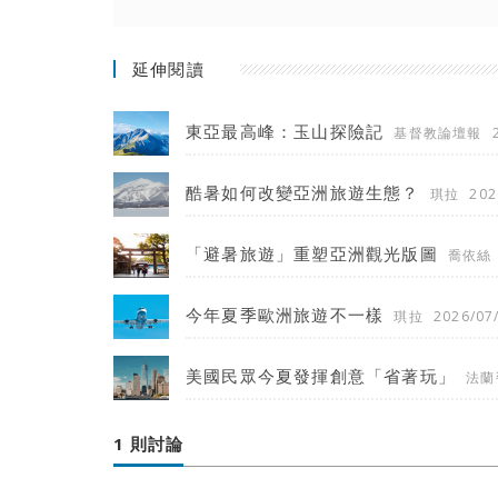
延伸閱讀
東亞最高峰：玉山探險記
基督教論壇報
酷暑如何改變亞洲旅遊生態？
琪拉
202
「避暑旅遊」重塑亞洲觀光版圖
喬依絲
今年夏季歐洲旅遊不一樣
琪拉
2026/07
美國民眾今夏發揮創意「省著玩」
法蘭
1 則討論