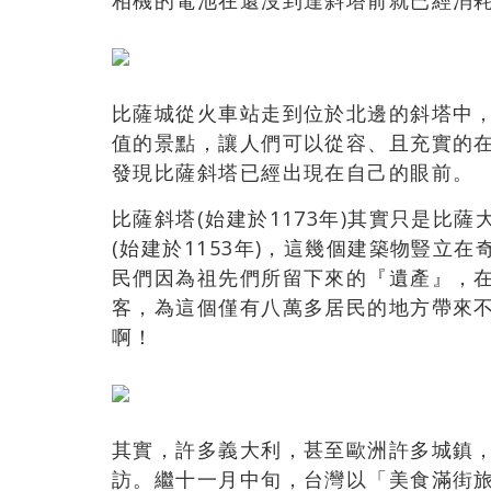
相機的電池在還沒到達斜塔前就已經消
比薩城從火車站走到位於北邊的斜塔中
值的景點，讓人們可以從容、且充實的
發現比薩斜塔已經出現在自己的眼前。
比薩斜塔(始建於1173年)其實只是比薩
(始建於1153年)，這幾個建築物豎立
民們因為祖先們所留下來的『遺產』，
客，為這個僅有八萬多居民的地方帶來
啊！
其實，許多義大利，甚至歐洲許多城鎮
訪。繼十一月中旬，台灣以「美食滿街