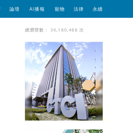
芳
論壇
AI播報
寵物
法律
永續
總瀏覽數：
36,180,488
次