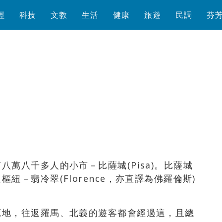
經
科技
文教
生活
健康
旅遊
民調
芬
瀏覽數
2,186
次
萬八千多人的小市－比薩城(Pisa)。比薩城
－翡冷翠(Florence，亦直譯為佛羅倫斯)
源地，往返羅馬、北義的遊客都會經過這，且總