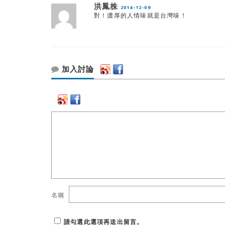
洪鳳株
2014-12-09
對！濃厚的人情味就是台灣味！
加入討論
名稱
請勾選此選項再送出留言。