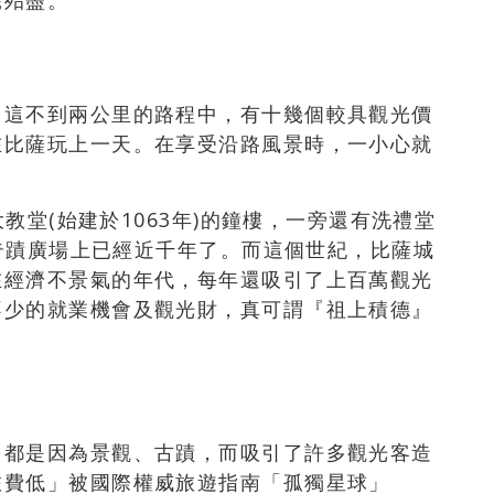
耗殆盡。
，這不到兩公里的路程中，有十幾個較具觀光價
在比薩玩上一天。在享受沿路風景時，一小心就
大教堂(始建於1063年)的鐘樓，一旁還有洗禮堂
在奇蹟廣場上已經近千年了。而這個世紀，比薩城
在經濟不景氣的年代，每年還吸引了上百萬觀光
不少的就業機會及觀光財，真可謂『祖上積德』
，都是因為景觀、古蹟，而吸引了許多觀光客造
旅費低」被國際權威旅遊指南「孤獨星球」