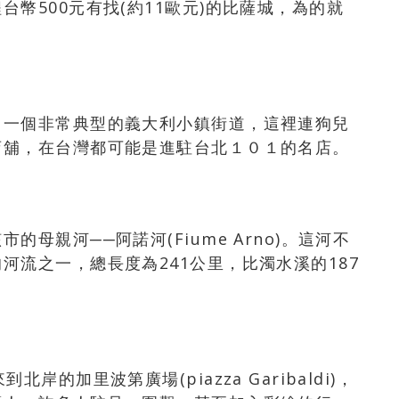
幣500元有找(約11歐元)的比薩城，為的就
，一個非常典型的義大利小鎮街道，這裡連狗兒
店舖，在台灣都可能是進駐台北１０１的名店。
母親河──阿諾河(Fiume Arno)。這河不
河流之一，總長度為241公里，比濁水溪的187
的加里波第廣場(piazza Garibaldi)，